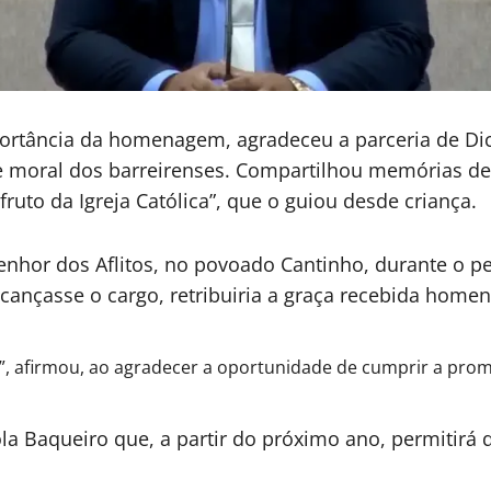
rtância da homenagem, agradeceu a parceria de Dicí
 e moral dos barreirenses. Compartilhou memórias de s
ruto da Igreja Católica”, que o guiou desde criança.
hor dos Aflitos, no povoado Cantinho, durante o per
cançasse o cargo, retribuiria a graça recebida home
”, afirmou, ao agradecer a oportunidade de cumprir a pro
ola Baqueiro que, a partir do próximo ano, permitir