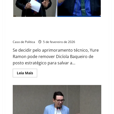
futuro
para
quitar
dívidas
do
passado
Cobrança de Hipólito pressiona presidência da
Câmara de Barreiras e expõe custo interno na base
governista
Caso de Política
5 de fevereiro de 2026
Se decidir pelo aprimoramento técnico, Yure
Ramon pode remover Dicíola Baqueiro de
posto estratégico para salvar a...
Read
Leia Mais
more
about
Cobrança
de
Hipólito
pressiona
presidência
da
Câmara
de
Barreiras