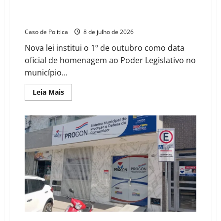
Prefeito sanciona projeto de Delmah Pedra que cria o
Dia Municipal do Vereador em Barreiras
Caso de Politica
8 de julho de 2026
Nova lei institui o 1º de outubro como data
oficial de homenagem ao Poder Legislativo no
município...
Read
Leia Mais
more
about
Prefeito
sanciona
projeto
de
Delmah
Pedra
que
cria
o
Dia
Municipal
do
Vereador
em
Barreiras