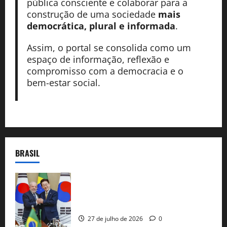
pública consciente e colaborar para a
construção de uma sociedade
mais
democrática, plural e informada
.
Assim, o portal se consolida como um
espaço de informação, reflexão e
compromisso com a democracia e o
bem-estar social.
BRASIL
Brasil e Coreia do Sul selam pacto sobre
minerais estratégicos em resposta ao
protecionismo global
27 de julho de 2026
0