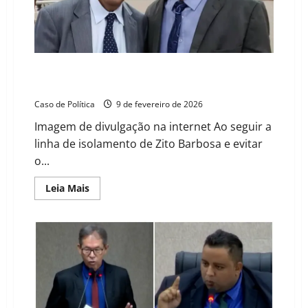
a
força
da
mulher
em
sessão
solene
histórica
Barreiras em Estado de Sítio Fiscal: Otoniel Teixeira
compromete o futuro para quitar dívidas do passado
Caso de Política
9 de fevereiro de 2026
Imagem de divulgação na internet Ao seguir a
linha de isolamento de Zito Barbosa e evitar
o...
Read
Leia Mais
more
about
Barreiras
em
Estado
de
Sítio
Fiscal:
Otoniel
Teixeira
compromete
o