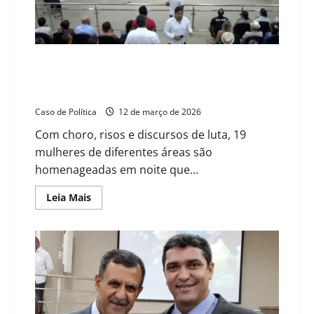
com
rescisão
de
contrato
após
novo
incêndio
Noite de emoção e reconhecimento: Câmara de
em
Barreiras celebra a força da mulher em sessão solene
ônibus
histórica
Caso de Política
12 de março de 2026
Com choro, risos e discursos de luta, 19
mulheres de diferentes áreas são
homenageadas em noite que...
Read
Leia Mais
more
about
Noite
de
emoção
e
reconhecimento:
Câmara
de
Barreiras
celebra