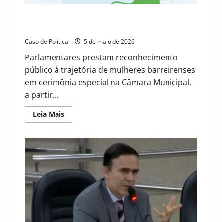
reconhecimento
ao
protagonismo
Câmara de Barreiras realiza sessão solene em
feminino
homenagem ao Dia das Mães nesta terça-feira (5)
Caso de Politica
5 de maio de 2026
Parlamentares prestam reconhecimento
público à trajetória de mulheres barreirenses
em cerimônia especial na Câmara Municipal,
a partir...
Read
Leia Mais
more
about
Câmara
de
Barreiras
realiza
sessão
solene
em
homenagem
ao
Dia
das
Mães
nesta