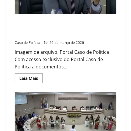
terça-
feira
(5)
Transporte em Barreiras: Rider Castro aciona
Ministério Público e ameaça com rescisão de
contrato após novo incêndio em ônibus
Caso de Política
26 de março de 2026
Imagem de arquivo, Portal Caso de Política
Com acesso exclusivo do Portal Caso de
Política a documentos...
Read
Leia Mais
more
about
Transporte
em
Barreiras:
Rider
Castro
aciona
Ministério
Público
e
ameaça