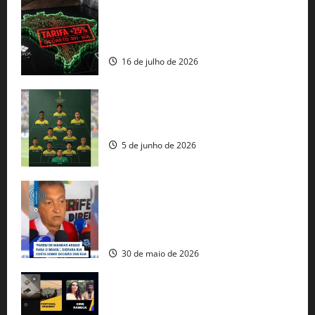
EUA taxam Brasil em 25%: Pix e
regulação digital motivam “guerra
comercial” de Washington
16 de julho de 2026
Veja datas e horários dos jogos da
seleção brasileira na Copa do Mundo
5 de junho de 2026
Rui Costa cobra ação dos EUA contra
tráfico de armas e afirma que 80% dos
fuzis apreendidos no Brasil têm origem
americana
30 de maio de 2026
Governo federal lança plataforma
gratuita de streaming com mais de 550