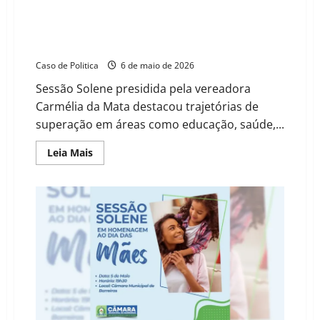
Sandra
de
Câmara de Barreiras celebra o Dia das Mães com
Sá
homenagens a 16 mulheres e reconhecimento ao
protagonismo feminino
Caso de Politica
6 de maio de 2026
Sessão Solene presidida pela vereadora
Carmélia da Mata destacou trajetórias de
superação em áreas como educação, saúde,...
Read
Leia Mais
more
about
Câmara
de
Barreiras
celebra
o
Dia
das
Mães
com
homenagens
a
16
mulheres
e