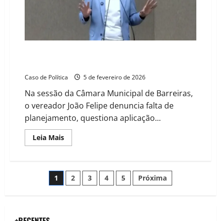
e
expõe
custo
interno
na
base
governista
João Felipe questiona destino dos R$ 80 milhões do
hospital e debate novos empréstimos em Barreiras
Caso de Política
5 de fevereiro de 2026
Na sessão da Câmara Municipal de Barreiras,
o vereador João Felipe denuncia falta de
planejamento, questiona aplicação...
Read
Leia Mais
more
about
João
Felipe
questiona
Paginação
1
2
3
4
5
Próxima
destino
dos
R$
de
80
milhões
do
+RECENTES
hospital