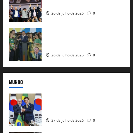
ao governo de SP e nacionaliza disputa
26 de julho de 2026
0
Sem vice, Flávio Bolsonaro oficializa
candidatura sob a sombra de ausências
e as bênçãos de uma IA
26 de julho de 2026
0
MUNDO
Brasil e Coreia do Sul selam pacto sobre
minerais estratégicos em resposta ao
protecionismo global
27 de julho de 2026
0