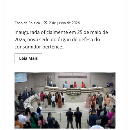
Sede do PROCON de Barreiras em prédio de aliada
política de Otoniel “divide” contrato com Sandra de
Sá
Caso de Politica
2 de junho de 2026
Inaugurada oficialmente em 25 de maio de
2026, nova sede do órgão de defesa do
consumidor pertence...
Read
Leia Mais
more
about
Sede
do
PROCON
de
Barreiras
em
prédio
de
aliada
política
de
Otoniel
“divide”
contrato
com