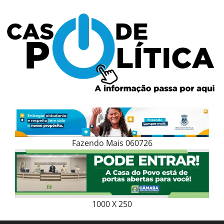
Skip
to
content
Fazendo Mais 060726
1000 X 250