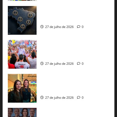
51 candidaturas aos governos estaduais
já estão oficializadas
27 de julho de 2026
0
Jerônimo Rodrigues conclui PGP com
30 mil propostas e prepara entrega de
pautas a Lula
27 de julho de 2026
0
Cinthya Marabá e Roberta Roma
representam a Bahia na convenção
nacional do PL em São Paulo
27 de julho de 2026
0
Com Lula e Alckmin, PT oficializa Haddad