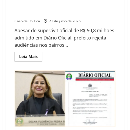
LDO 2027: Otoniel veta demandas coletadas nos
bairros e isola prefeitura das reais necessidades da
população
Caso de Politica
21 de julho de 2026
Apesar de superávit oficial de R$ 50,8 milhões
admitido em Diário Oficial, prefeito rejeita
audiências nos bairros...
Read
Leia Mais
more
about
LDO
2027:
Otoniel
veta
demandas
coletadas
nos
bairros
e
isola
prefeitura
das
reais
necessidades
da
população