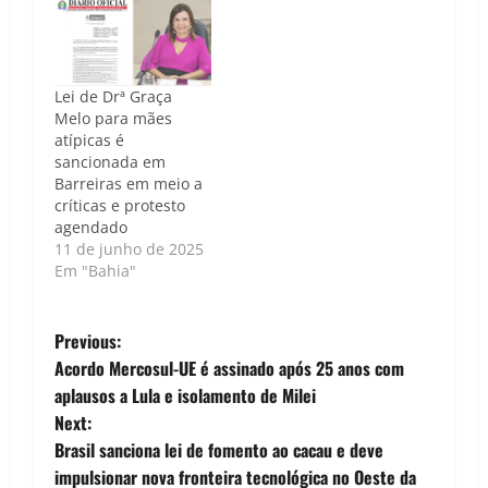
que impactam
avanços na gestão
diretamente no
Caso de Política |
funcionamento e na
Luís Carlos Nunes - A
qualidade dos
deputada federal
Lei de Drª Graça
serviços públicos
Tabata Amaral e a
Melo para mães
oferecidos pelo
deputada federal
atípicas é
governo federal. Um
Andréa Werner,
sancionada em
dos projetos
ambas do PSB,
Barreiras em meio a
aprovados foi…
declararam nesta
críticas e protesto
quarta-feira (24/10)…
agendado
11 de junho de 2025
Em "Bahia"
P
Previous:
Acordo Mercosul-UE é assinado após 25 anos com
o
aplausos a Lula e isolamento de Milei
Next:
s
Brasil sanciona lei de fomento ao cacau e deve
t
impulsionar nova fronteira tecnológica no Oeste da