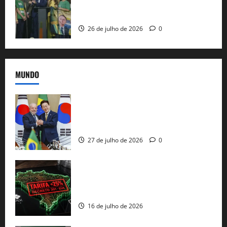
candidatura sob a sombra de ausências
e as bênçãos de uma IA
26 de julho de 2026
0
MUNDO
Brasil e Coreia do Sul selam pacto sobre
minerais estratégicos em resposta ao
protecionismo global
27 de julho de 2026
0
EUA taxam Brasil em 25%: Pix e
regulação digital motivam “guerra
comercial” de Washington
16 de julho de 2026