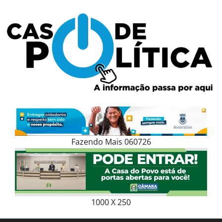
Skip
to
content
Fazendo Mais 060726
1000 X 250