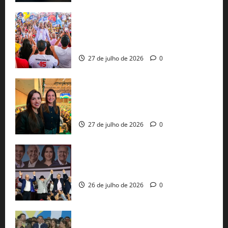
Jerônimo Rodrigues conclui PGP com
30 mil propostas e prepara entrega de
pautas a Lula
27 de julho de 2026
0
Cinthya Marabá e Roberta Roma
representam a Bahia na convenção
nacional do PL em São Paulo
27 de julho de 2026
0
Com Lula e Alckmin, PT oficializa Haddad
ao governo de SP e nacionaliza disputa
26 de julho de 2026
0
Sem vice, Flávio Bolsonaro oficializa