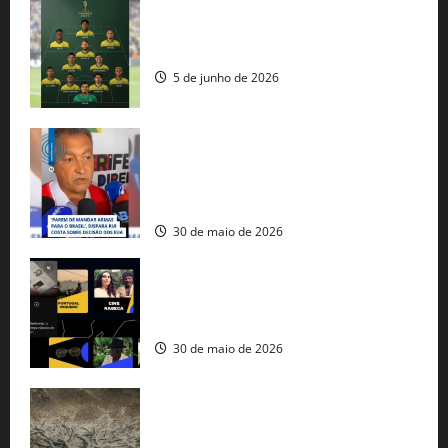
Veja datas e horários dos jogos da
seleção brasileira na Copa do Mundo
5 de junho de 2026
Rui Costa cobra ação dos EUA contra
tráfico de armas e afirma que 80% dos
fuzis apreendidos no Brasil têm origem
americana
30 de maio de 2026
Governo federal lança plataforma
gratuita de streaming com mais de 550
produções brasileiras
30 de maio de 2026
Mudanças climáticas já atingem 85% da
população brasileira, aponta pesquisa