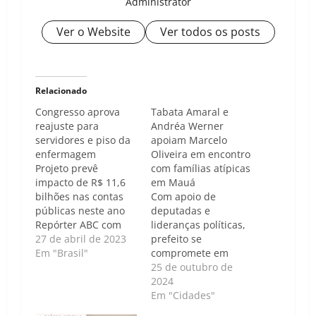
Administrator
Ver o Website
Ver todos os posts
Relacionado
Congresso aprova
Tabata Amaral e
reajuste para
Andréa Werner
servidores e piso da
apoiam Marcelo
enfermagem
Oliveira em encontro
Projeto prevê
com famílias atípicas
impacto de R$ 11,6
em Mauá
bilhões nas contas
Com apoio de
públicas neste ano
deputadas e
Repórter ABC com
lideranças políticas,
informações da
27 de abril de 2023
prefeito se
Agência Câmara - Na
Em "Brasil"
compromete em
última quarta-feira
ampliar políticas
25 de outubro de
(26), o Congresso
para pessoas com
2024
Nacional aprovou
deficiência e famílias
Em "Cidades"
diversos projetos
atípicas, destacando