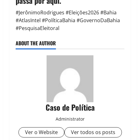
passa por aqui.
#JerônimoRodrigues #Eleições2026 #Bahia
#AtlasIntel #PolíticaBahia #GovernoDaBahia
#PesquisaEleitoral
ABOUT THE AUTHOR
Caso de Política
Administrator
Ver o Website
Ver todos os posts