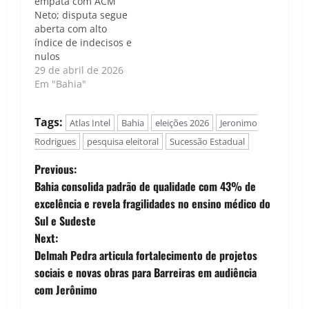
empata com ACM
Neto; disputa segue
aberta com alto
índice de indecisos e
nulos
29 de abril de 2026
Em "Bahia"
Tags:
Atlas Intel
Bahia
eleições 2026
Jeronimo
Rodrigues
pesquisa eleitoral
Sucessão Estadual
P
Previous:
Bahia consolida padrão de qualidade com 43% de
o
excelência e revela fragilidades no ensino médico do
Sul e Sudeste
s
Next:
t
Delmah Pedra articula fortalecimento de projetos
sociais e novas obras para Barreiras em audiência
n
com Jerônimo