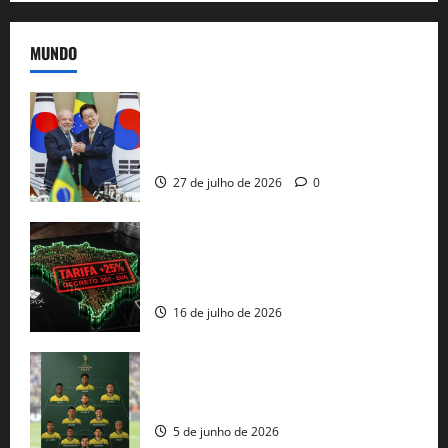
MUNDO
Brasil e Coreia do Sul selam pacto sobre
minerais estratégicos em resposta ao
protecionismo global
27 de julho de 2026
0
EUA taxam Brasil em 25%: Pix e
regulação digital motivam “guerra
comercial” de Washington
16 de julho de 2026
Veja datas e horários dos jogos da
seleção brasileira na Copa do Mundo
5 de junho de 2026