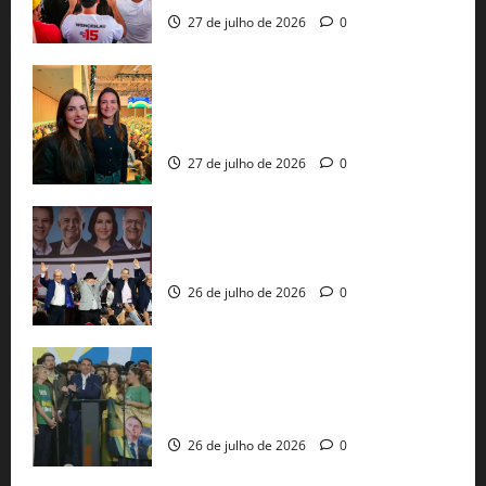
27 de julho de 2026
0
Cinthya Marabá e Roberta Roma
representam a Bahia na convenção
nacional do PL em São Paulo
27 de julho de 2026
0
Com Lula e Alckmin, PT oficializa Haddad
ao governo de SP e nacionaliza disputa
26 de julho de 2026
0
Sem vice, Flávio Bolsonaro oficializa
candidatura sob a sombra de ausências
e as bênçãos de uma IA
26 de julho de 2026
0