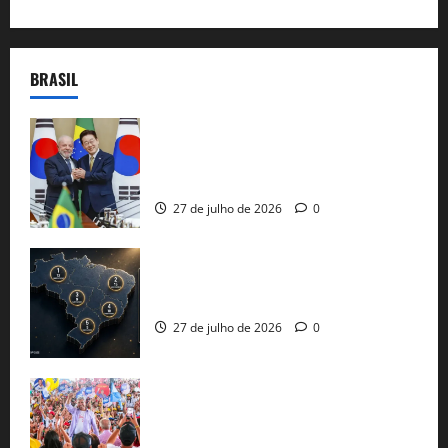
BRASIL
Brasil e Coreia do Sul selam pacto sobre
minerais estratégicos em resposta ao
protecionismo global
27 de julho de 2026
0
51 candidaturas aos governos estaduais
já estão oficializadas
27 de julho de 2026
0
Jerônimo Rodrigues conclui PGP com
30 mil propostas e prepara entrega de
pautas a Lula