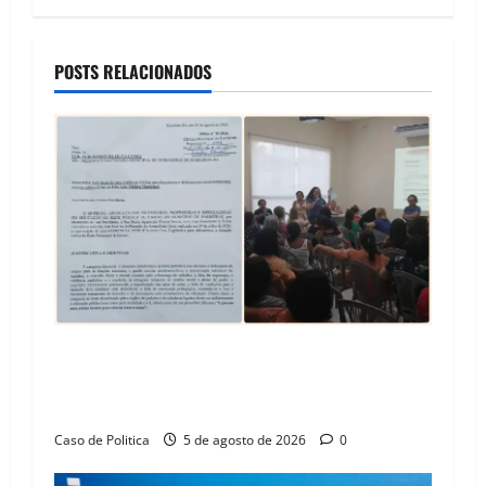
a
v
POSTS RELACIONADOS
i
g
a
t
i
o
SINPROFE pede audiência pública na Câmara de
n
Barreiras sobre crise na educação e monitora
compromissos da SEDUC
Caso de Politica
5 de agosto de 2026
0