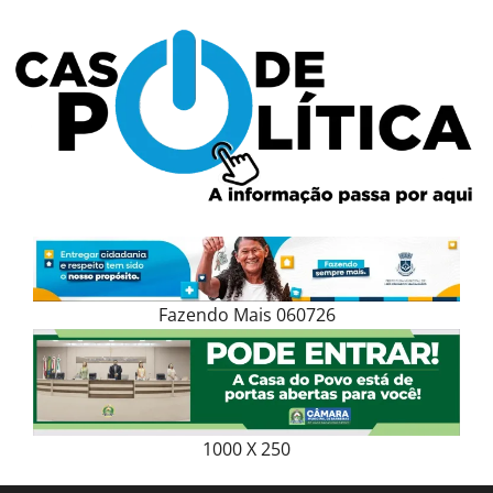
Skip
to
content
Fazendo Mais 060726
1000 X 250