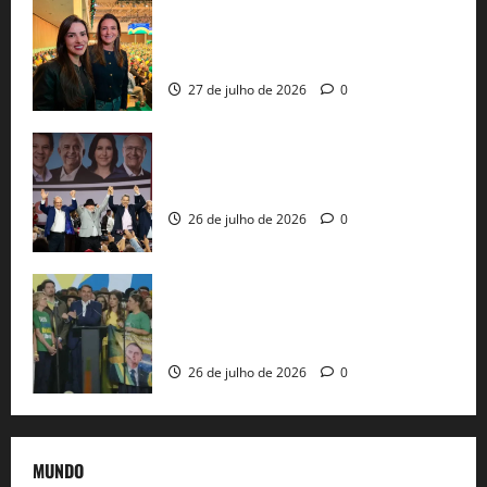
Cinthya Marabá e Roberta Roma
representam a Bahia na convenção
nacional do PL em São Paulo
27 de julho de 2026
0
Com Lula e Alckmin, PT oficializa Haddad
ao governo de SP e nacionaliza disputa
26 de julho de 2026
0
Sem vice, Flávio Bolsonaro oficializa
candidatura sob a sombra de ausências
e as bênçãos de uma IA
26 de julho de 2026
0
MUNDO