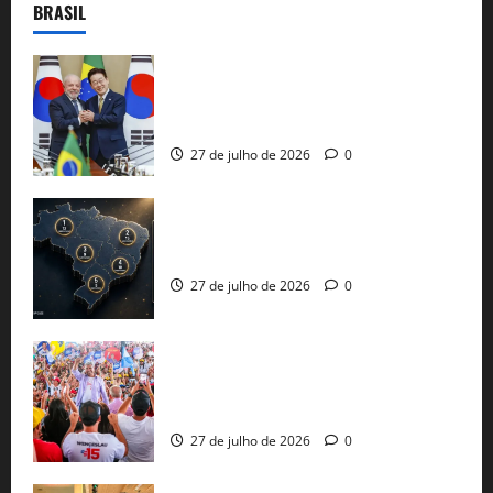
BRASIL
Brasil e Coreia do Sul selam pacto sobre
minerais estratégicos em resposta ao
protecionismo global
27 de julho de 2026
0
51 candidaturas aos governos estaduais
já estão oficializadas
27 de julho de 2026
0
Jerônimo Rodrigues conclui PGP com
30 mil propostas e prepara entrega de
pautas a Lula
27 de julho de 2026
0