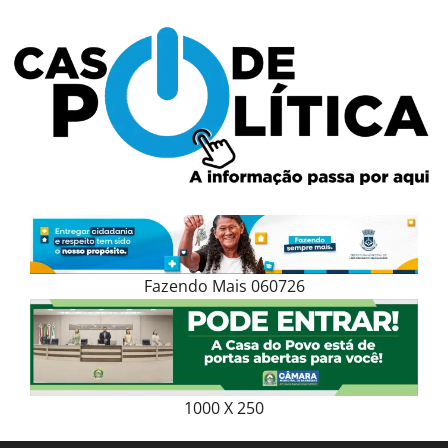
Skip
to
content
Fazendo Mais 060726
1000 X 250