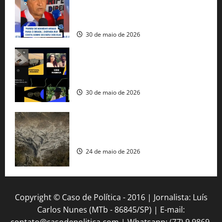
fuzis apreendidos no Brasil têm origem
americana
30 de maio de 2026
Governo federal lança plataforma
gratuita de streaming com mais de 550
produções brasileiras
30 de maio de 2026
Mudanças climáticas já atingem 85% da
população brasileira, aponta pesquisa
24 de maio de 2026
Copyright © Caso de Política - 2016 | Jornalista: Luís
Carlos Nunes (MTb - 86845/SP) | E-mail:
contato@casodepolitica.com | Whatsapp: (77) 9 9869-