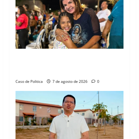
g
a
t
i
o
Drª. Graça celebra fé no Riachinho e reafirma
aliança com Danilo Henrique e Antônio
n
Henrique Júnior
Caso de Politica
7 de agosto de 2026
0