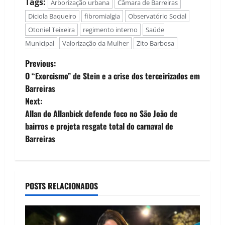
Tags:
Arborização urbana
Câmara de Barreiras
Diciola Baqueiro
fibromialgia
Observatório Social
Otoniel Teixeira
regimento interno
Saúde
Municipal
Valorização da Mulher
Zito Barbosa
P
Previous:
O “Exorcismo” de Stein e a crise dos terceirizados em
o
Barreiras
Next:
s
Allan do Allanbick defende foco no São João de
t
bairros e projeta resgate total do carnaval de
Barreiras
n
a
POSTS RELACIONADOS
v
i