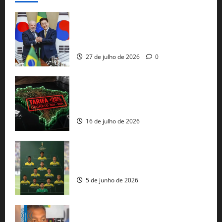
Brasil e Coreia do Sul selam pacto sobre
minerais estratégicos em resposta ao
protecionismo global
27 de julho de 2026
0
EUA taxam Brasil em 25%: Pix e
regulação digital motivam “guerra
comercial” de Washington
16 de julho de 2026
Veja datas e horários dos jogos da
seleção brasileira na Copa do Mundo
5 de junho de 2026
Rui Costa cobra ação dos EUA contra
tráfico de armas e afirma que 80% dos