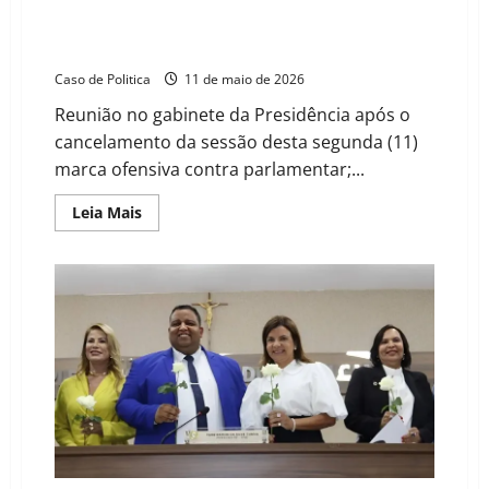
Falta de quórum e pressão: vereadores cobram de
Yure Ramon abertura de comissão processante
contra Thaislane Sabel
Caso de Politica
11 de maio de 2026
Reunião no gabinete da Presidência após o
cancelamento da sessão desta segunda (11)
marca ofensiva contra parlamentar;...
Read
Leia Mais
more
about
Falta
de
quórum
e
pressão:
vereadores
cobram
de
Yure
Ramon
abertura
de
comissão
processante
contra
Thaislane