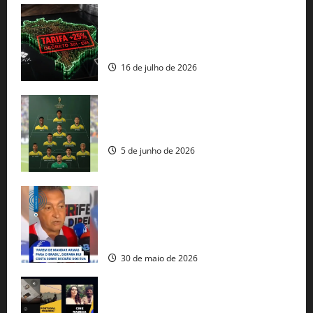
EUA taxam Brasil em 25%: Pix e
regulação digital motivam “guerra
comercial” de Washington
16 de julho de 2026
Veja datas e horários dos jogos da
seleção brasileira na Copa do Mundo
5 de junho de 2026
Rui Costa cobra ação dos EUA contra
tráfico de armas e afirma que 80% dos
fuzis apreendidos no Brasil têm origem
americana
30 de maio de 2026
Governo federal lança plataforma
gratuita de streaming com mais de 550