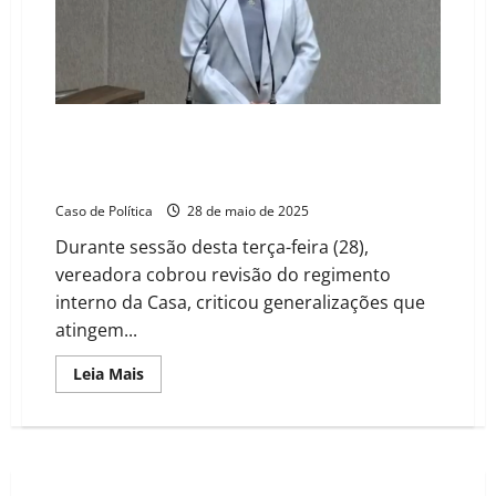
choque
do
Executivo”
e
divergências,
mas
maioria
mantém
“Que se dê nome aos bois”: Dicíola Baqueiro diz que a
decisão
Câmara de Barreiras poderia ser espaço de debate de
ideias, não de “insinuações pasteurizadas”
Caso de Política
28 de maio de 2025
Durante sessão desta terça-feira (28),
vereadora cobrou revisão do regimento
interno da Casa, criticou generalizações que
atingem...
Read
Leia Mais
more
about
“Que
se
dê
nome
aos