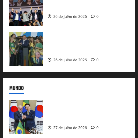
Com Lula e Alckmin, PT oficializa Haddad
ao governo de SP e nacionaliza disputa
26 de julho de 2026
0
Sem vice, Flávio Bolsonaro oficializa
candidatura sob a sombra de ausências
e as bênçãos de uma IA
26 de julho de 2026
0
MUNDO
Brasil e Coreia do Sul selam pacto sobre
minerais estratégicos em resposta ao
protecionismo global
27 de julho de 2026
0