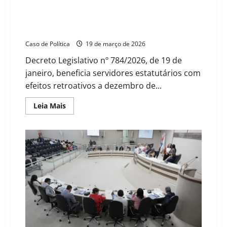
Sabel
Câmara de Barreiras concede progressão a
servidores efetivos e acumula ganho real de 10,2%
para todos em 2 anos
Caso de Política
19 de março de 2026
Decreto Legislativo nº 784/2026, de 19 de
janeiro, beneficia servidores estatutários com
efeitos retroativos a dezembro de...
Read
Leia Mais
more
about
Câmara
de
Barreiras
concede
progressão
a
servidores
efetivos
e
acumula
ganho
real
de
10,2%
para