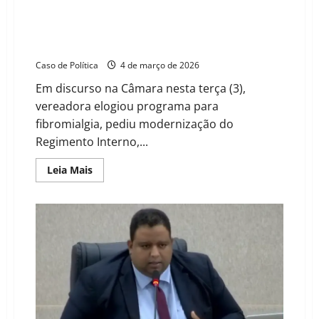
Dicíola Baqueiro destaca avanços na saúde, cobra
atualização do Regimento Interno e defende mais
políticas para mulheres em Barreiras
Caso de Política
4 de março de 2026
Em discurso na Câmara nesta terça (3),
vereadora elogiou programa para
fibromialgia, pediu modernização do
Regimento Interno,...
Read
Leia Mais
more
about
Dicíola
Baqueiro
destaca
avanços
na
saúde,
cobra
atualização
do
Regimento
Interno
e
defende