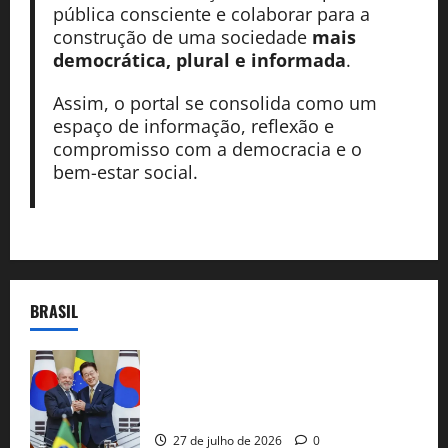
pública consciente e colaborar para a
construção de uma sociedade
mais
democrática, plural e informada
.
Assim, o portal se consolida como um
espaço de informação, reflexão e
compromisso com a democracia e o
bem-estar social.
BRASIL
Brasil e Coreia do Sul selam pacto sobre
minerais estratégicos em resposta ao
protecionismo global
27 de julho de 2026
0