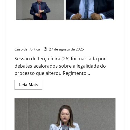
projetos
não
sancionados
pelo
Executivo
em
Barreiras
Sessão histórica na Câmara de Barreiras revela
“tropa de choque do Executivo” e divergências, mas
maioria mantém decisão
Caso de Política
27 de agosto de 2025
Sessão de terça-feira (26) foi marcada por
debates acalorados sobre a legalidade do
processo que alterou Regimento...
Read
Leia Mais
more
about
Sessão
histórica
na
Câmara
de
Barreiras
revela
“tropa
de