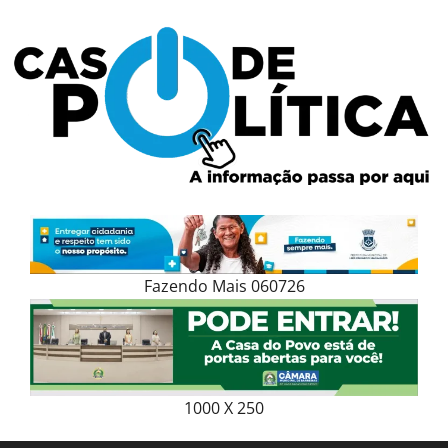
Skip
to
content
Fazendo Mais 060726
1000 X 250