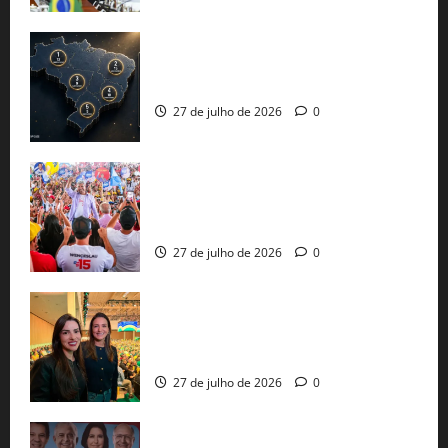
51 candidaturas aos governos estaduais
já estão oficializadas
27 de julho de 2026
0
Jerônimo Rodrigues conclui PGP com
30 mil propostas e prepara entrega de
pautas a Lula
27 de julho de 2026
0
Cinthya Marabá e Roberta Roma
representam a Bahia na convenção
nacional do PL em São Paulo
27 de julho de 2026
0