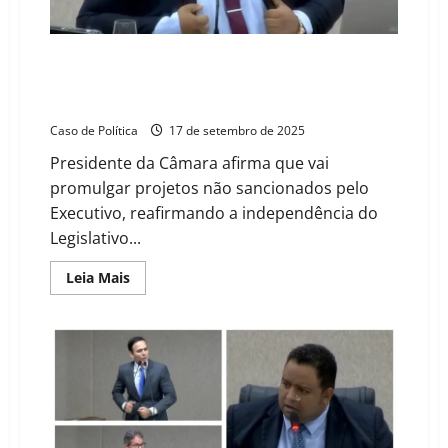
mais
políticas
para
mulheres
Yure Ramon reforça autonomia da Câmara e garante
em
promulgação de projetos não sancionados pelo
Barreiras
Executivo em Barreiras
Caso de Política
17 de setembro de 2025
Presidente da Câmara afirma que vai
promulgar projetos não sancionados pelo
Executivo, reafirmando a independência do
Legislativo...
Read
Leia Mais
more
about
Yure
Ramon
reforça
autonomia
da
Câmara
e
garante
promulgação
de