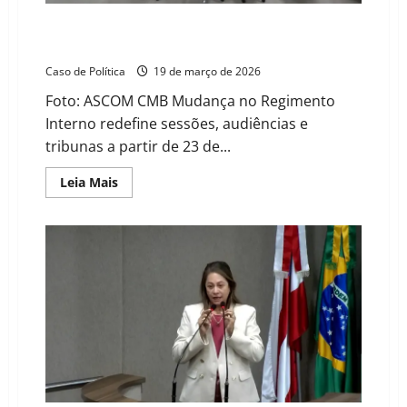
todos
em
Câmara de Barreiras terá novos dias e horários para
2
Sessões, Tribunas Populares e Audiências Públicas
anos
Caso de Política
19 de março de 2026
Foto: ASCOM CMB Mudança no Regimento
Interno redefine sessões, audiências e
tribunas a partir de 23 de...
Read
Leia Mais
more
about
Câmara
de
Barreiras
terá
novos
dias
e
horários
para
Sessões,
Tribunas
Populares
e
Audiências
Públicas