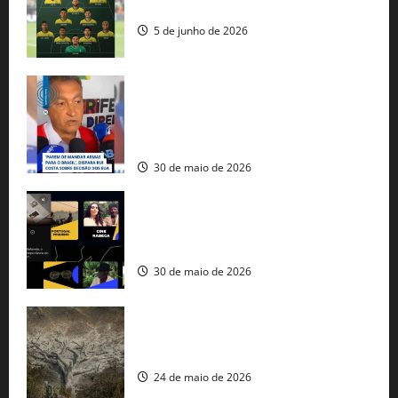
seleção brasileira na Copa do Mundo
5 de junho de 2026
Rui Costa cobra ação dos EUA contra
tráfico de armas e afirma que 80% dos
fuzis apreendidos no Brasil têm origem
americana
30 de maio de 2026
Governo federal lança plataforma
gratuita de streaming com mais de 550
produções brasileiras
30 de maio de 2026
Mudanças climáticas já atingem 85% da
população brasileira, aponta pesquisa
24 de maio de 2026