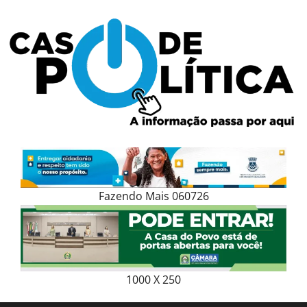
Skip
to
content
Fazendo Mais 060726
1000 X 250