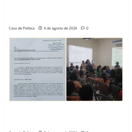
“Uma casa é o começo de uma nova história”: Tito
celebra avanço de 500 novas moradias na Vila
Amorim e o legado habitacional em Barreiras
Caso de Politica
6 de agosto de 2026
0
SINPROFE pede audiência pública na Câmara de
Barreiras sobre crise na educação e monitora
compromissos da SEDUC