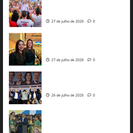
Jerônimo Rodrigues conclui PGP com
30 mil propostas e prepara entrega de
pautas a Lula
27 de julho de 2026
0
Cinthya Marabá e Roberta Roma
representam a Bahia na convenção
nacional do PL em São Paulo
27 de julho de 2026
0
Com Lula e Alckmin, PT oficializa Haddad
ao governo de SP e nacionaliza disputa
26 de julho de 2026
0
Sem vice, Flávio Bolsonaro oficializa
candidatura sob a sombra de ausências
e as bênçãos de uma IA