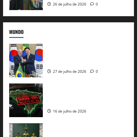
26 de julho de 2026
0
MUNDO
Brasil e Coreia do Sul selam pacto sobre
minerais estratégicos em resposta ao
protecionismo global
27 de julho de 2026
0
EUA taxam Brasil em 25%: Pix e
regulação digital motivam “guerra
comercial” de Washington
16 de julho de 2026
Veja datas e horários dos jogos da