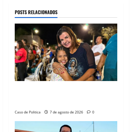
a
POSTS RELACIONADOS
v
i
g
a
t
i
o
Drª. Graça celebra fé no Riachinho e reafirma
aliança com Danilo Henrique e Antônio
n
Henrique Júnior
Caso de Politica
7 de agosto de 2026
0