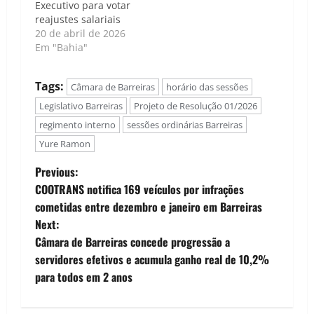
Executivo para votar
reajustes salariais
20 de abril de 2026
Em "Bahia"
Tags:
Câmara de Barreiras
horário das sessões
Legislativo Barreiras
Projeto de Resolução 01/2026
regimento interno
sessões ordinárias Barreiras
Yure Ramon
P
Previous:
COOTRANS notifica 169 veículos por infrações
o
cometidas entre dezembro e janeiro em Barreiras
Next:
s
Câmara de Barreiras concede progressão a
t
servidores efetivos e acumula ganho real de 10,2%
para todos em 2 anos
n