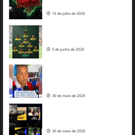
comercial” de Washington
16 de julho de 2026
Veja datas e horários dos jogos da
seleção brasileira na Copa do Mundo
5 de junho de 2026
Rui Costa cobra ação dos EUA contra
tráfico de armas e afirma que 80% dos
fuzis apreendidos no Brasil têm origem
americana
30 de maio de 2026
Governo federal lança plataforma
gratuita de streaming com mais de 550
produções brasileiras
30 de maio de 2026