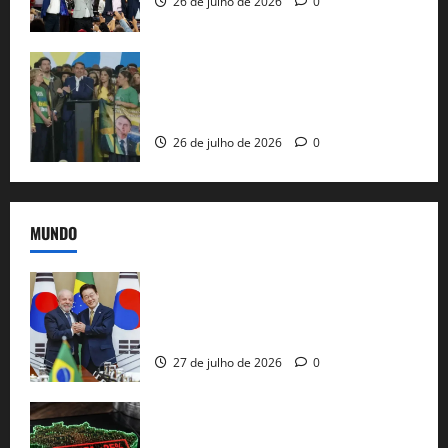
26 de julho de 2026
0
Sem vice, Flávio Bolsonaro oficializa
candidatura sob a sombra de ausências
e as bênçãos de uma IA
26 de julho de 2026
0
MUNDO
Brasil e Coreia do Sul selam pacto sobre
minerais estratégicos em resposta ao
protecionismo global
27 de julho de 2026
0
EUA taxam Brasil em 25%: Pix e
regulação digital motivam “guerra