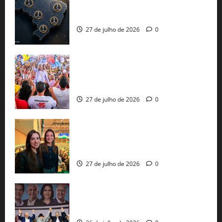
51 candidaturas aos governos estaduais
já estão oficializadas
27 de julho de 2026
0
Jerônimo Rodrigues conclui PGP com
30 mil propostas e prepara entrega de
pautas a Lula
27 de julho de 2026
0
Cinthya Marabá e Roberta Roma
representam a Bahia na convenção
nacional do PL em São Paulo
27 de julho de 2026
0
Com Lula e Alckmin, PT oficializa Haddad
ao governo de SP e nacionaliza disputa