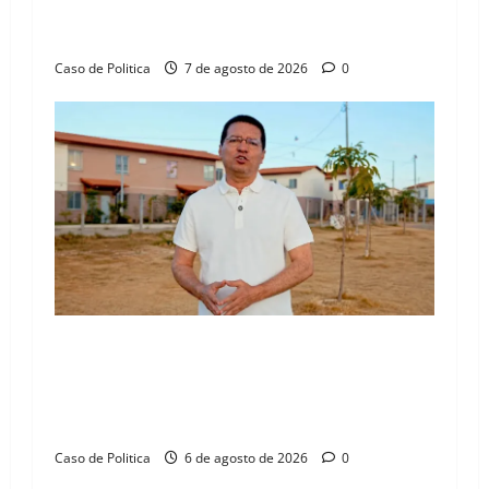
aliança com Danilo Henrique e Antônio
n
Henrique Júnior
Caso de Politica
7 de agosto de 2026
0
“Uma casa é o começo de uma nova história”:
Tito celebra avanço de 500 novas moradias na
Vila Amorim e o legado habitacional em
Barreiras
Caso de Politica
6 de agosto de 2026
0