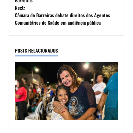
Barreiras
s
Next:
t
Câmara de Barreiras debate direitos dos Agentes
Comunitários de Saúde em audiência pública
n
a
POSTS RELACIONADOS
v
i
g
a
t
i
o
Drª. Graça celebra fé no Riachinho e reafirma