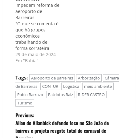
impedem reforma de
aeroporto de
Barreiras
"O que se comenta é
que há grupos
econômicos
trabalhando de
forma sorrateira
contra Barreiras e o
29 de maio de 2024
desenvolvimento da
Em "Bahia"
nossa cidade." Caso
de Política | Luís
Tags:
Aeroporto de Barreiras
Arborização
Câmara
Carlos Nunes - Na
noite de terça-feira,
de Barreiras
CONTUR
Logística
meio ambiente
28 de maio, a
Pablo Barrozo
Patriotas Raiz
RIDER CASTRO
Câmara de
Turismo
Vereadores de
Barreiras foi palco de
P
Previous:
um discurso
fervoroso do
Allan do Allanbick defende foco no São João de
o
vereador…
bairros e projeta resgate total do carnaval de