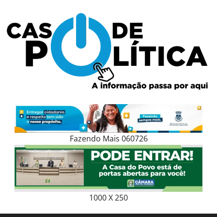
Skip
to
content
Fazendo Mais 060726
1000 X 250