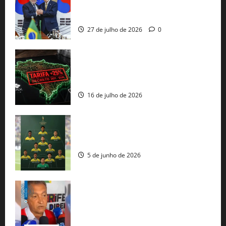
minerais estratégicos em resposta ao
protecionismo global
27 de julho de 2026
0
EUA taxam Brasil em 25%: Pix e
regulação digital motivam “guerra
comercial” de Washington
16 de julho de 2026
Veja datas e horários dos jogos da
seleção brasileira na Copa do Mundo
5 de junho de 2026
Rui Costa cobra ação dos EUA contra
tráfico de armas e afirma que 80% dos
fuzis apreendidos no Brasil têm origem
americana