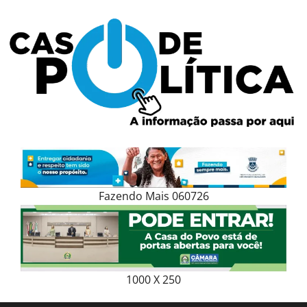
Skip
to
content
Fazendo Mais 060726
1000 X 250