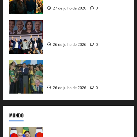
27 de julho de 2026
0
Com Lula e Alckmin, PT oficializa Haddad
ao governo de SP e nacionaliza disputa
26 de julho de 2026
0
Sem vice, Flávio Bolsonaro oficializa
candidatura sob a sombra de ausências
e as bênçãos de uma IA
26 de julho de 2026
0
MUNDO
Brasil e Coreia do Sul selam pacto sobre