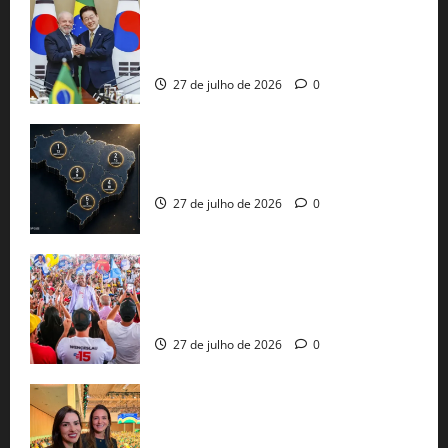
Brasil e Coreia do Sul selam pacto sobre
minerais estratégicos em resposta ao
protecionismo global
27 de julho de 2026
0
51 candidaturas aos governos estaduais
já estão oficializadas
27 de julho de 2026
0
Jerônimo Rodrigues conclui PGP com
30 mil propostas e prepara entrega de
pautas a Lula
27 de julho de 2026
0
Cinthya Marabá e Roberta Roma
representam a Bahia na convenção
nacional do PL em São Paulo