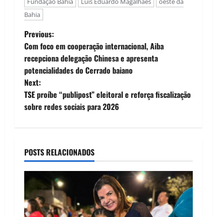
Fundação Bahia
Luís Eduardo Magalhães
oeste da
Bahia
P
Previous:
Com foco em cooperação internacional, Aiba
o
recepciona delegação Chinesa e apresenta
potencialidades do Cerrado baiano
s
Next:
t
TSE proíbe “publipost” eleitoral e reforça fiscalização
sobre redes sociais para 2026
n
a
POSTS RELACIONADOS
v
i
g