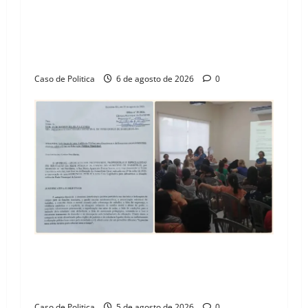
“Uma casa é o começo de uma nova história”:
Tito celebra avanço de 500 novas moradias na
Vila Amorim e o legado habitacional em
Barreiras
Caso de Politica
6 de agosto de 2026
0
SINPROFE pede audiência pública na Câmara de
Barreiras sobre crise na educação e monitora
compromissos da SEDUC
Caso de Politica
5 de agosto de 2026
0