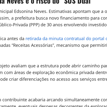
na Neves e o risco do “SUS Dual”
unicipal Edsonina Neves. Estimativas apontam que a 
sim, a prefeitura busca novo financiamento para concl
úblico-Privada (PPP) de 30 anos envolvendo investido
tica antes da
retirada da minuta contratual do portal o
das “Receitas Acessórias”, mecanismo que permitiria
o projeto avaliam que a estrutura pode abrir caminho
vam com áreas de exploração econômica privada dent
 pode criar diferenciações no acesso aos serviços en
 o contribuinte acabaria arcando simultaneamente com
ramente, eventuais despesas decorrentes da exploraç