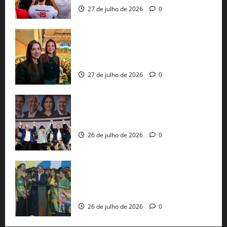
27 de julho de 2026
0
Cinthya Marabá e Roberta Roma
representam a Bahia na convenção
nacional do PL em São Paulo
27 de julho de 2026
0
Com Lula e Alckmin, PT oficializa Haddad
ao governo de SP e nacionaliza disputa
26 de julho de 2026
0
Sem vice, Flávio Bolsonaro oficializa
candidatura sob a sombra de ausências
e as bênçãos de uma IA
26 de julho de 2026
0