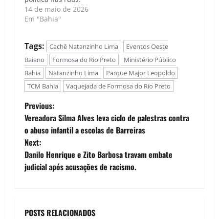
14 de maio de 2026
Em "Bahia"
Tags:
Cachê Natanzinho Lima
Eventos Oeste
Baiano
Formosa do Rio Preto
Ministério Público
Bahia
Natanzinho Lima
Parque Major Leopoldo
TCM Bahia
Vaquejada de Formosa do Rio Preto
P
Previous:
Vereadora Silma Alves leva ciclo de palestras contra
o
o abuso infantil a escolas de Barreiras
Next:
s
Danilo Henrique e Zito Barbosa travam embate
t
judicial após acusações de racismo.
n
a
POSTS RELACIONADOS