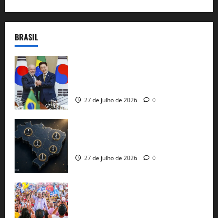
BRASIL
Brasil e Coreia do Sul selam pacto sobre
minerais estratégicos em resposta ao
protecionismo global
27 de julho de 2026
0
51 candidaturas aos governos estaduais
já estão oficializadas
27 de julho de 2026
0
Jerônimo Rodrigues conclui PGP com
30 mil propostas e prepara entrega de
pautas a Lula