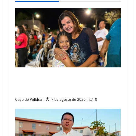
v
i
g
a
t
i
Drª. Graça celebra fé no Riachinho e reafirma
o
aliança com Danilo Henrique e Antônio
Henrique Júnior
n
Caso de Politica
7 de agosto de 2026
0