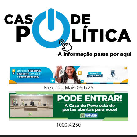
Skip
to
content
Fazendo Mais 060726
1000 X 250