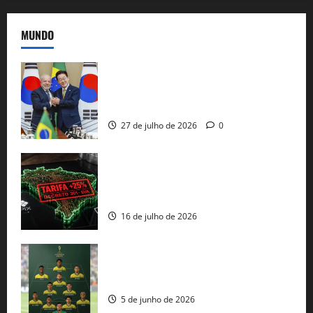
MUNDO
Brasil e Coreia do Sul selam pacto sobre
minerais estratégicos em resposta ao
protecionismo global
27 de julho de 2026
0
EUA taxam Brasil em 25%: Pix e
regulação digital motivam “guerra
comercial” de Washington
16 de julho de 2026
Veja datas e horários dos jogos da
seleção brasileira na Copa do Mundo
5 de junho de 2026