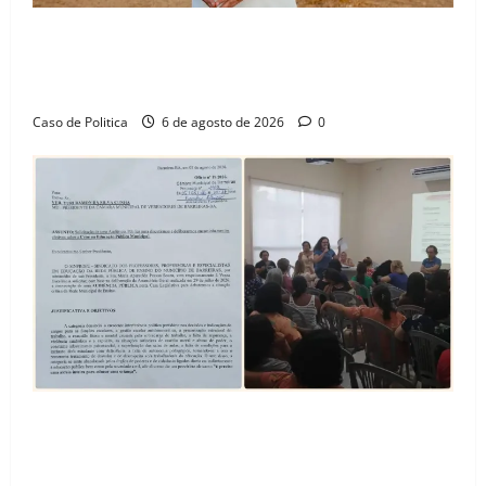
“Uma casa é o começo de uma nova história”: Tito
celebra avanço de 500 novas moradias na Vila
Amorim e o legado habitacional em Barreiras
Caso de Politica
6 de agosto de 2026
0
SINPROFE pede audiência pública na Câmara de
Barreiras sobre crise na educação e monitora
compromissos da SEDUC