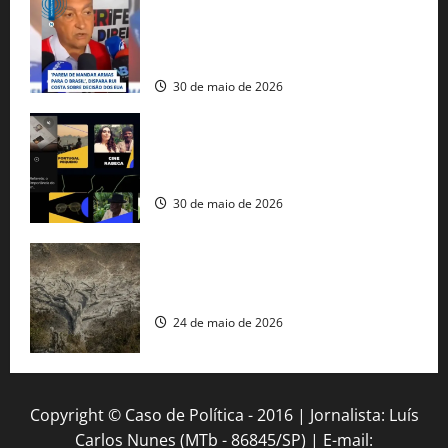
tráfico de armas e afirma que 80% dos
fuzis apreendidos no Brasil têm origem
americana
30 de maio de 2026
Governo federal lança plataforma
gratuita de streaming com mais de 550
produções brasileiras
30 de maio de 2026
Mudanças climáticas já atingem 85% da
população brasileira, aponta pesquisa
24 de maio de 2026
Copyright © Caso de Política - 2016 | Jornalista: Luís
Carlos Nunes (MTb - 86845/SP) | E-mail: