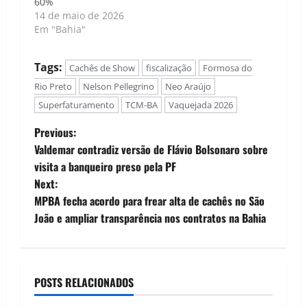
60%
14 de maio de 2026
Em "Bahia"
Tags:
Cachês de Show
fiscalização
Formosa do
Rio Preto
Nelson Pellegrino
Neo Araújo
Superfaturamento
TCM-BA
Vaquejada 2026
P
Previous:
Valdemar contradiz versão de Flávio Bolsonaro sobre
o
visita a banqueiro preso pela PF
Next:
s
MPBA fecha acordo para frear alta de cachês no São
t
João e ampliar transparência nos contratos na Bahia
n
a
POSTS RELACIONADOS