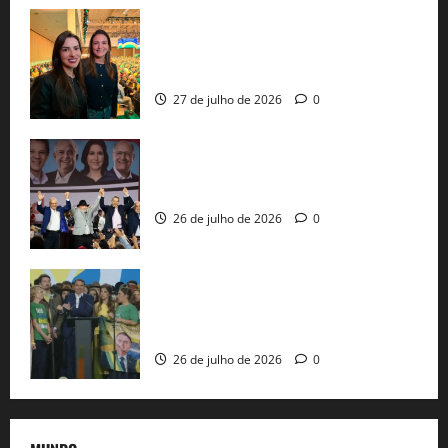
Cinthya Marabá e Roberta Roma
representam a Bahia na convenção
nacional do PL em São Paulo
27 de julho de 2026
0
Com Lula e Alckmin, PT oficializa Haddad
ao governo de SP e nacionaliza disputa
26 de julho de 2026
0
Sem vice, Flávio Bolsonaro oficializa
candidatura sob a sombra de ausências
e as bênçãos de uma IA
26 de julho de 2026
0