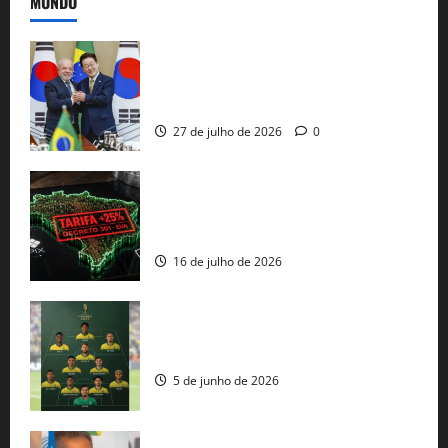
MUNDO
Brasil e Coreia do Sul selam pacto sobre
minerais estratégicos em resposta ao
protecionismo global
27 de julho de 2026
0
EUA taxam Brasil em 25%: Pix e
regulação digital motivam “guerra
comercial” de Washington
16 de julho de 2026
Veja datas e horários dos jogos da
seleção brasileira na Copa do Mundo
5 de junho de 2026
Rui Costa cobra ação dos EUA contra