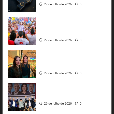
27 de julho de 2026
0
Jerônimo Rodrigues conclui PGP com
30 mil propostas e prepara entrega de
pautas a Lula
27 de julho de 2026
0
Cinthya Marabá e Roberta Roma
representam a Bahia na convenção
nacional do PL em São Paulo
27 de julho de 2026
0
Com Lula e Alckmin, PT oficializa Haddad
ao governo de SP e nacionaliza disputa
26 de julho de 2026
0