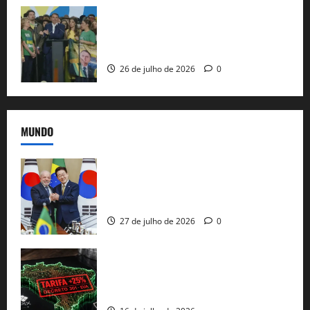
Sem vice, Flávio Bolsonaro oficializa
candidatura sob a sombra de ausências
e as bênçãos de uma IA
26 de julho de 2026
0
MUNDO
Brasil e Coreia do Sul selam pacto sobre
minerais estratégicos em resposta ao
protecionismo global
27 de julho de 2026
0
EUA taxam Brasil em 25%: Pix e
regulação digital motivam “guerra
comercial” de Washington