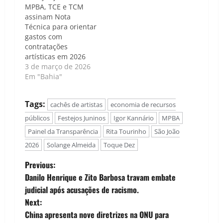
MPBA, TCE e TCM
assinam Nota
Técnica para orientar
gastos com
contratações
artísticas em 2026
3 de março de 2026
Em "Bahia"
Tags:
cachês de artistas
economia de recursos
públicos
Festejos Juninos
Igor Kannário
MPBA
Painel da Transparência
Rita Tourinho
São João
2026
Solange Almeida
Toque Dez
P
Previous:
Danilo Henrique e Zito Barbosa travam embate
o
judicial após acusações de racismo.
Next:
s
China apresenta nove diretrizes na ONU para