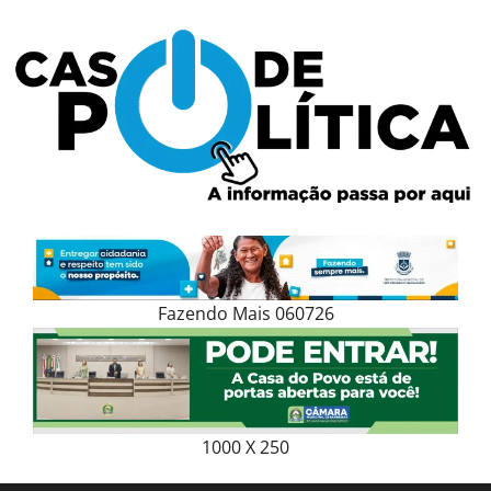
Skip
to
content
Fazendo Mais 060726
1000 X 250