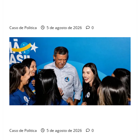
SINPROFE pede audiência pública na Câmara de
Barreiras sobre crise na educação e monitora
compromissos da SEDUC
Caso de Politica
5 de agosto de 2026
0
Barreiras recebe Cinthya Marabá e Zito Barbosa em
dia marcado pelo diálogo e força feminina
Caso de Politica
5 de agosto de 2026
0