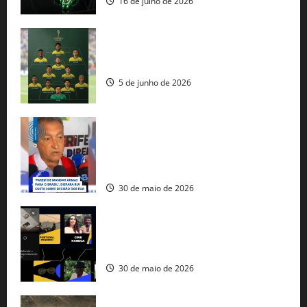
16 de julho de 2026
Veja datas e horários dos jogos da
seleção brasileira na Copa do Mundo
5 de junho de 2026
Rui Costa cobra ação dos EUA contra
tráfico de armas e afirma que 80% dos
fuzis apreendidos no Brasil têm origem
americana
30 de maio de 2026
Governo federal lança plataforma
gratuita de streaming com mais de 550
produções brasileiras
30 de maio de 2026