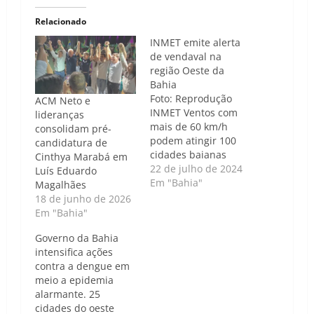
Relacionado
INMET emite alerta
de vendaval na
região Oeste da
Bahia
Foto: Reprodução
ACM Neto e
INMET Ventos com
lideranças
mais de 60 km/h
consolidam pré-
podem atingir 100
candidatura de
cidades baianas
Cinthya Marabá em
Caso de Política |
22 de julho de 2024
Luís Eduardo
Luís Carlos Nunes -
Em "Bahia"
Magalhães
O Instituto Nacional
18 de junho de 2026
de Meteorologia
Em "Bahia"
(Inmet) emitiu um
Governo da Bahia
alerta de vendaval
intensifica ações
para mais de 100
contra a dengue em
cidades baianas,
meio a epidemia
com ventos que
alarmante. 25
podem atingir até 60
cidades do oeste
km/h. A previsão é…