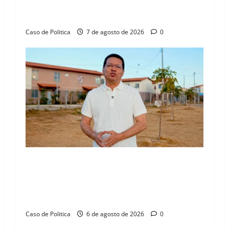
n
aliança com Danilo Henrique e Antônio
Henrique Júnior
Caso de Politica
7 de agosto de 2026
0
“Uma casa é o começo de uma nova história”:
Tito celebra avanço de 500 novas moradias na
Vila Amorim e o legado habitacional em
Barreiras
Caso de Politica
6 de agosto de 2026
0