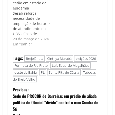
estão em estado de
epidemia
Sesab reforça
necessidade de
ampliação de horário
de atendimento das
UBS's Caso de
Política | Luís Carlos
20 de março de 2024
Nunes - A Secretaria
Em "Bahia"
da Saúde do Estado
da Bahia (SESAB)
Tags:
Brejolândia
Cinthya Marabá
eleições 2026
está redobrando os
esforços para conter
Formosa do Rio Preto
Luís Eduardo Magalhães
a propagação da
oeste da Bahia
PL
Santa Rita de Cássia
Tabocas
Dengue em meio a
do Brejo Velho
um cenário
alarmante de
P
Previous:
epidemia que assola
diversos
Sede do PROCON de Barreiras em prédio de aliada
o
municípios…
política de Otoniel “divide” contrato com Sandra de
Sá
s