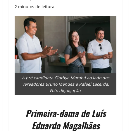
2 minutos de leitura
A pré candidata Cinthya Marabá ao lado dos
vereadores Bruno Mendes e Rafael Lacerda.
Foto digulgação.
Primeira-dama de Luís
Eduardo Magalhães