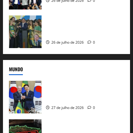
26 de julho de 2026
0
Sem vice, Flávio Bolsonaro oficializa
candidatura sob a sombra de ausências
e as bênçãos de uma IA
26 de julho de 2026
0
MUNDO
Brasil e Coreia do Sul selam pacto sobre
minerais estratégicos em resposta ao
protecionismo global
27 de julho de 2026
0
EUA taxam Brasil em 25%: Pix e
regulação digital motivam “guerra