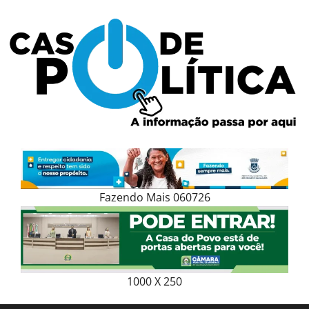
Skip
to
content
Fazendo Mais 060726
1000 X 250