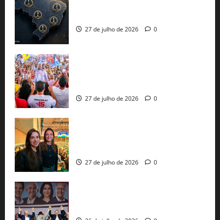
51 candidaturas aos governos estaduais
já estão oficializadas
27 de julho de 2026
0
Jerônimo Rodrigues conclui PGP com
30 mil propostas e prepara entrega de
pautas a Lula
27 de julho de 2026
0
Cinthya Marabá e Roberta Roma
representam a Bahia na convenção
nacional do PL em São Paulo
27 de julho de 2026
0
Com Lula e Alckmin, PT oficializa Haddad
ao governo de SP e nacionaliza disputa