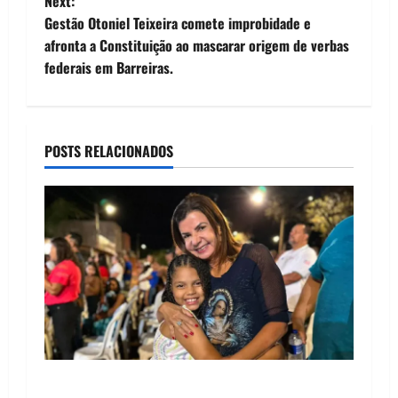
Next:
t
Gestão Otoniel Teixeira comete improbidade e
afronta a Constituição ao mascarar origem de verbas
n
federais em Barreiras.
a
v
POSTS RELACIONADOS
i
g
a
t
i
o
Drª. Graça celebra fé no Riachinho e reafirma