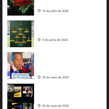
comercial” de Washington
16 de julho de 2026
Veja datas e horários dos jogos da
seleção brasileira na Copa do Mundo
5 de junho de 2026
Rui Costa cobra ação dos EUA contra
tráfico de armas e afirma que 80% dos
fuzis apreendidos no Brasil têm origem
americana
30 de maio de 2026
Governo federal lança plataforma
gratuita de streaming com mais de 550
produções brasileiras
30 de maio de 2026