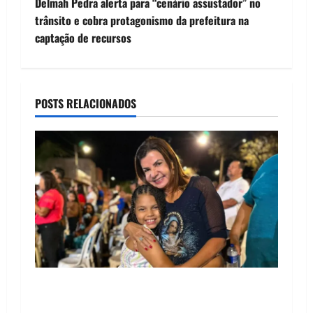
Delmah Pedra alerta para “cenário assustador” no
t
trânsito e cobra protagonismo da prefeitura na
captação de recursos
n
a
POSTS RELACIONADOS
v
i
g
a
t
i
o
Drª. Graça celebra fé no Riachinho e reafirma
aliança com Danilo Henrique e Antônio