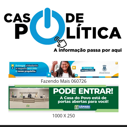
Skip
to
content
Fazendo Mais 060726
1000 X 250