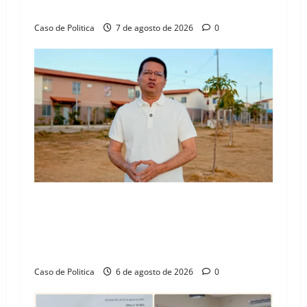
n
Henrique Júnior
Caso de Politica
7 de agosto de 2026
0
“Uma casa é o começo de uma nova história”:
Tito celebra avanço de 500 novas moradias na
Vila Amorim e o legado habitacional em
Barreiras
Caso de Politica
6 de agosto de 2026
0