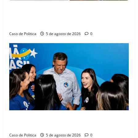
SINPROFE pede audiência pública na Câmara de
Barreiras sobre crise na educação e monitora
compromissos da SEDUC
Caso de Politica
5 de agosto de 2026
0
Barreiras recebe Cinthya Marabá e Zito Barbosa em
dia marcado pelo diálogo e força feminina
Caso de Politica
5 de agosto de 2026
0