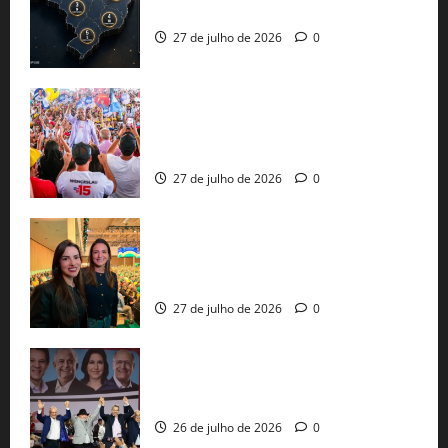
já estão oficializadas
27 de julho de 2026
0
Jerônimo Rodrigues conclui PGP com
30 mil propostas e prepara entrega de
pautas a Lula
27 de julho de 2026
0
Cinthya Marabá e Roberta Roma
representam a Bahia na convenção
nacional do PL em São Paulo
27 de julho de 2026
0
Com Lula e Alckmin, PT oficializa Haddad
ao governo de SP e nacionaliza disputa
26 de julho de 2026
0