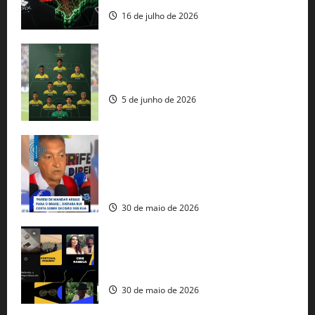
16 de julho de 2026
Veja datas e horários dos jogos da
seleção brasileira na Copa do Mundo
5 de junho de 2026
Rui Costa cobra ação dos EUA contra
tráfico de armas e afirma que 80% dos
fuzis apreendidos no Brasil têm origem
americana
30 de maio de 2026
Governo federal lança plataforma
gratuita de streaming com mais de 550
produções brasileiras
30 de maio de 2026