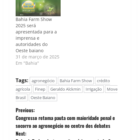
Bahia Farm Show
2025 será
apresentada para a
imprensa e
autoridades do
Oeste baiano
31 de março de 2025
Em "Bahia"
Tags:
agronegócio
Bahia Farm Show
crédito
agrícola
Finep
Geraldo Alckmin
Irrigação
Move
Brasil
Oeste Baiano
P
Previous:
Congresso retoma pauta com maioridade penal e
o
socorro ao agronegócio no centro dos debates
Next:
s