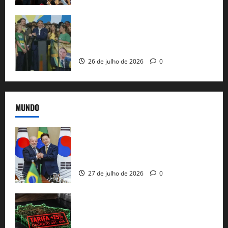
Sem vice, Flávio Bolsonaro oficializa
candidatura sob a sombra de ausências
e as bênçãos de uma IA
26 de julho de 2026
0
MUNDO
Brasil e Coreia do Sul selam pacto sobre
minerais estratégicos em resposta ao
protecionismo global
27 de julho de 2026
0
EUA taxam Brasil em 25%: Pix e
regulação digital motivam “guerra
comercial” de Washington