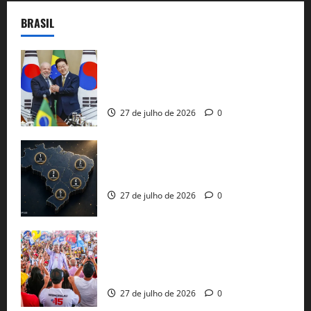
BRASIL
Brasil e Coreia do Sul selam pacto sobre
minerais estratégicos em resposta ao
protecionismo global
27 de julho de 2026
0
51 candidaturas aos governos estaduais
já estão oficializadas
27 de julho de 2026
0
Jerônimo Rodrigues conclui PGP com
30 mil propostas e prepara entrega de
pautas a Lula
27 de julho de 2026
0