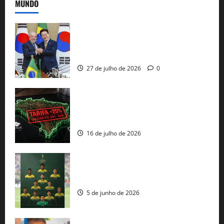
MUNDO
Brasil e Coreia do Sul selam pacto sobre
minerais estratégicos em resposta ao
protecionismo global
27 de julho de 2026
0
EUA taxam Brasil em 25%: Pix e
regulação digital motivam “guerra
comercial” de Washington
16 de julho de 2026
Veja datas e horários dos jogos da
seleção brasileira na Copa do Mundo
5 de junho de 2026
Rui Costa cobra ação dos EUA contra