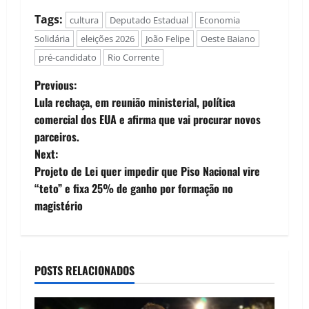
Tags:
cultura
Deputado Estadual
Economia
Solidária
eleições 2026
João Felipe
Oeste Baiano
pré-candidato
Rio Corrente
P
Previous:
Lula rechaça, em reunião ministerial, política
o
comercial dos EUA e afirma que vai procurar novos
parceiros.
s
Next:
t
Projeto de Lei quer impedir que Piso Nacional vire
“teto” e fixa 25% de ganho por formação no
n
magistério
a
v
POSTS RELACIONADOS
i