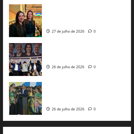
Cinthya Marabá e Roberta Roma
representam a Bahia na convenção
nacional do PL em São Paulo
27 de julho de 2026
0
Com Lula e Alckmin, PT oficializa Haddad
ao governo de SP e nacionaliza disputa
26 de julho de 2026
0
Sem vice, Flávio Bolsonaro oficializa
candidatura sob a sombra de ausências
e as bênçãos de uma IA
26 de julho de 2026
0