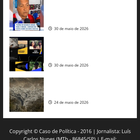
tráfico de armas e afirma que 80% dos
fuzis apreendidos no Brasil têm origem
americana
30 de maio de 2026
Governo federal lança plataforma
gratuita de streaming com mais de 550
produções brasileiras
30 de maio de 2026
Mudanças climáticas já atingem 85% da
população brasileira, aponta pesquisa
24 de maio de 2026
Copyright © Caso de Política - 2016 | Jornalista: Luís
Carlos Nunes (MTb - 86845/SP) | E-mail: