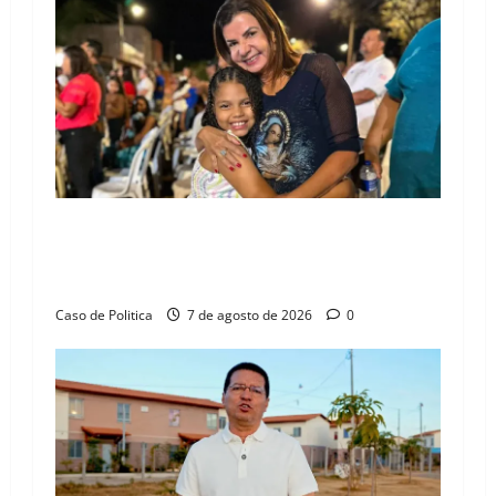
g
a
t
i
o
Drª. Graça celebra fé no Riachinho e reafirma
n
aliança com Danilo Henrique e Antônio
Henrique Júnior
Caso de Politica
7 de agosto de 2026
0