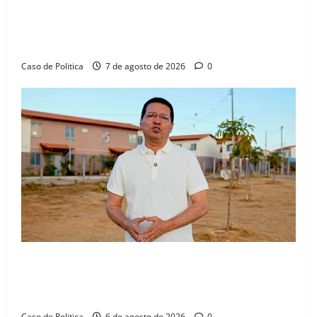
Drª. Graça celebra fé no Riachinho e reafirma
aliança com Danilo Henrique e Antônio Henrique
Júnior
Caso de Politica
7 de agosto de 2026
0
“Uma casa é o começo de uma nova história”: Tito
celebra avanço de 500 novas moradias na Vila
Amorim e o legado habitacional em Barreiras
Caso de Politica
6 de agosto de 2026
0