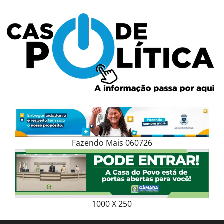
Skip
to
content
Fazendo Mais 060726
1000 X 250