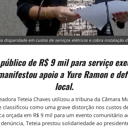
a disparidade em custos de serviços elétricos e cobra instalação d
úblico de R$ 9 mil para serviço exe
anifestou apoio a Yure Ramon e def
local.
eadora Teteia Chaves utilizou a tribuna da Câmara Mu
ue classificou como uma grave distorção nos custos d
ica orçada em R$ 9 mil para um evento comunitário 
a denúncia, Teteia prestou solidariedade ao presiden