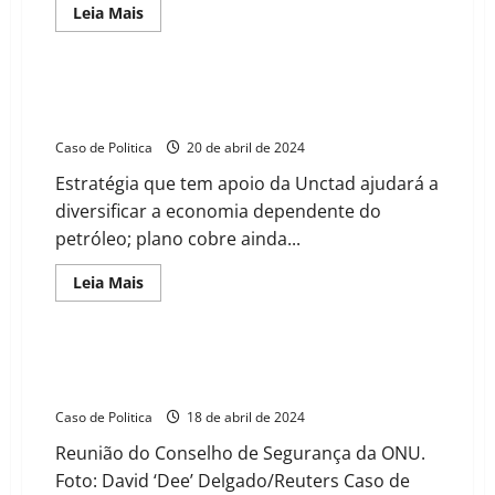
Read
Leia Mais
more
about
13
de
Maio
Angola aposta em pequenas empresas para
de
transformação da economia
1888:
A
Caso de Politica
20 de abril de 2024
Lei
Áurea
Estratégia que tem apoio da Unctad ajudará a
realmente
libertou
diversificar a economia dependente do
os
escravizados?
petróleo; plano cobre ainda...
Read
Leia Mais
more
about
Angola
aposta
em
Estados Unidos vetam resolução da ONU
pequenas
reconhecendo a Palestina como Estado Independente
empresas
para
Caso de Politica
18 de abril de 2024
transformação
da
Reunião do Conselho de Segurança da ONU.
economia
Foto: David ‘Dee’ Delgado/Reuters Caso de