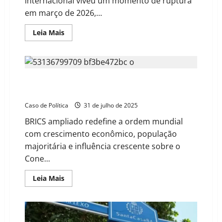
internacional viveu um momento de ruptura
em março de 2026,...
Read
Leia Mais
more
about
Geopolítica
da
Ruptura:
Trump
Brasil, Rússia, Índia e China são as novas potências
isola
Brasil
globais, EUA está em queda
com
Escudo
Caso de Política
31 de julho de 2025
Militar
enquanto
BRICS ampliado redefine a ordem mundial
Lula
consolida
com crescimento econômico, população
pacto
de
majoritária e influência crescente sobre o
defesa
com
Cone...
a
África
do
Read
Leia Mais
Sul
more
about
Brasil,
Rússia,
Índia
e