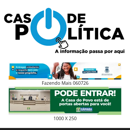
Skip
to
content
Fazendo Mais 060726
1000 X 250