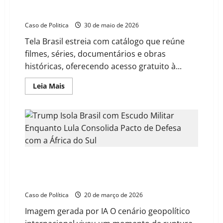
Governo federal lança plataforma gratuita de
streaming com mais de 550 produções brasileiras
Caso de Politica
30 de maio de 2026
Tela Brasil estreia com catálogo que reúne
filmes, séries, documentários e obras
históricas, oferecendo acesso gratuito à...
Read
Leia Mais
more
about
Governo
federal
lança
plataforma
gratuita
de
streaming
com
Geopolítica da Ruptura: Trump isola Brasil com
mais
de
Escudo Militar enquanto Lula consolida pacto de
550
defesa com a África do Sul
produções
brasileiras
Caso de Política
20 de março de 2026
Imagem gerada por IA O cenário geopolítico