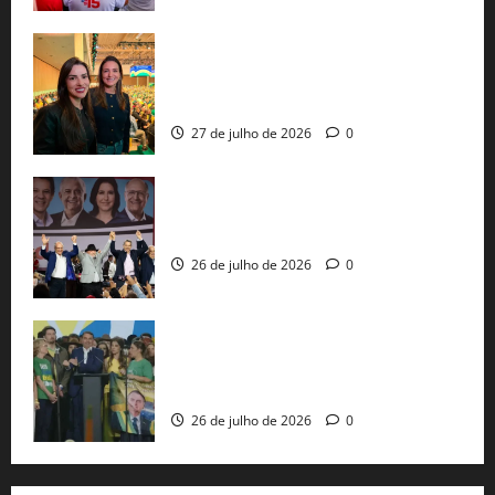
Cinthya Marabá e Roberta Roma
representam a Bahia na convenção
nacional do PL em São Paulo
27 de julho de 2026
0
Com Lula e Alckmin, PT oficializa Haddad
ao governo de SP e nacionaliza disputa
26 de julho de 2026
0
Sem vice, Flávio Bolsonaro oficializa
candidatura sob a sombra de ausências
e as bênçãos de uma IA
26 de julho de 2026
0