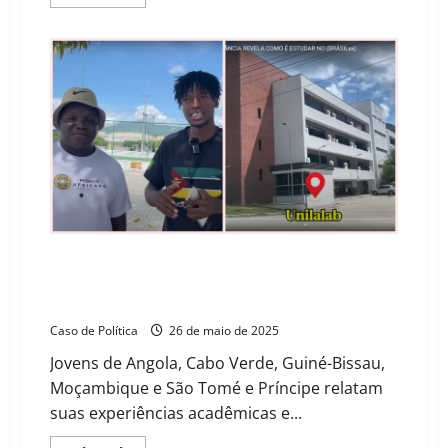
more
about
MPBA
pede
proteção
da
área
de
escavações
que
pode
abrigar
maior
cemitério
de
escravizados
da
América
Latina
Vozes da Lusofonia na Unilab: Estudantes africanos
compartilham sonhos, desafios e o desejo de
transformar seus países
Caso de Política
26 de maio de 2025
Jovens de Angola, Cabo Verde, Guiné-Bissau,
Moçambique e São Tomé e Príncipe relatam
suas experiências acadêmicas e...