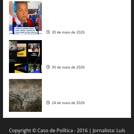
Rui Costa cobra ação dos EUA contra
tráfico de armas e afirma que 80% dos
fuzis apreendidos no Brasil têm origem
americana
30 de maio de 2026
Governo federal lança plataforma
gratuita de streaming com mais de 550
produções brasileiras
30 de maio de 2026
Mudanças climáticas já atingem 85% da
população brasileira, aponta pesquisa
24 de maio de 2026
Copyright © Caso de Política - 2016 | Jornalista: Luís