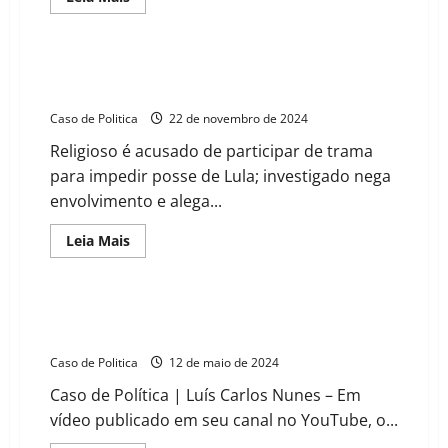
more
about
Conclave
começa
hoje
Padre indiciado por golpe de Estado vende cursos
e
online sobre demônios
cardeais
iniciam
Caso de Politica
22 de novembro de 2024
escolha
do
Religioso é acusado de participar de trama
sucessor
do
para impedir posse de Lula; investigado nega
papa
Francisco
envolvimento e alega...
Read
Leia Mais
more
about
Padre
indiciado
por
13 de Maio de 1888: A Lei Áurea realmente libertou
golpe
os escravizados?
de
Estado
Caso de Politica
12 de maio de 2024
vende
cursos
Caso de Política | Luís Carlos Nunes – Em
online
sobre
vídeo publicado em seu canal no YouTube, o...
demônios