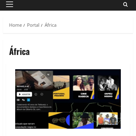
Primary
Menu
Home
Portal
África
África