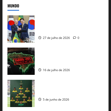
MUNDO
Brasil e Coreia do Sul selam pacto sobre
minerais estratégicos em resposta ao
protecionismo global
27 de julho de 2026
0
EUA taxam Brasil em 25%: Pix e
regulação digital motivam “guerra
comercial” de Washington
16 de julho de 2026
Veja datas e horários dos jogos da
seleção brasileira na Copa do Mundo
5 de junho de 2026