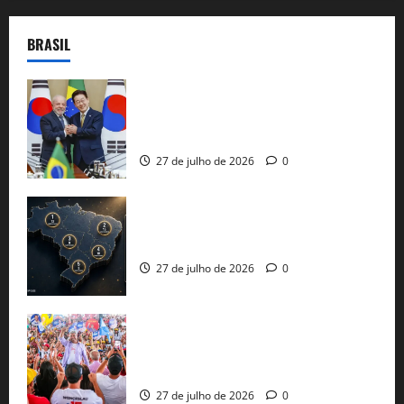
BRASIL
Brasil e Coreia do Sul selam pacto sobre
minerais estratégicos em resposta ao
protecionismo global
27 de julho de 2026
0
51 candidaturas aos governos estaduais
já estão oficializadas
27 de julho de 2026
0
Jerônimo Rodrigues conclui PGP com
30 mil propostas e prepara entrega de
pautas a Lula
27 de julho de 2026
0