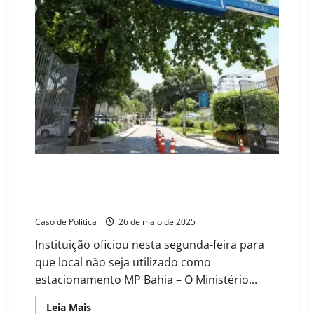
China
são
as
novas
potências
globais,
EUA
está
em
queda
MPBA pede proteção da área de escavações que pode
abrigar maior cemitério de escravizados da América
Latina
Caso de Política
26 de maio de 2025
Instituição oficiou nesta segunda-feira para
que local não seja utilizado como
estacionamento MP Bahia – O Ministério...
Read
Leia Mais