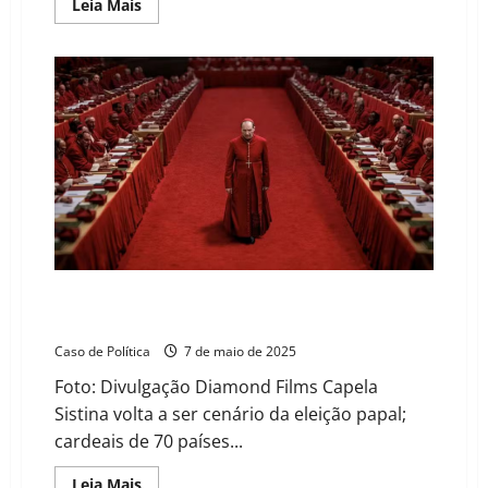
Read
Leia Mais
more
about
Vozes
da
Lusofonia
na
Unilab:
Estudantes
africanos
compartilham
sonhos,
desafios
e
o
desejo
de
transformar
seus
países
Conclave começa hoje e cardeais iniciam escolha do
sucessor do papa Francisco
Caso de Política
7 de maio de 2025
Foto: Divulgação Diamond Films Capela
Sistina volta a ser cenário da eleição papal;
cardeais de 70 países...
Read
Leia Mais