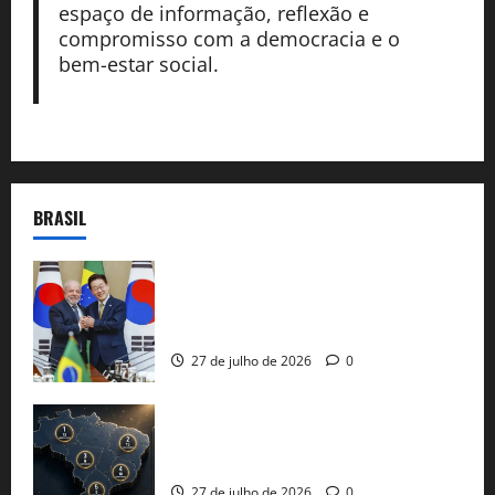
espaço de informação, reflexão e
compromisso com a democracia e o
bem-estar social.
BRASIL
Brasil e Coreia do Sul selam pacto sobre
minerais estratégicos em resposta ao
protecionismo global
27 de julho de 2026
0
51 candidaturas aos governos estaduais
já estão oficializadas
27 de julho de 2026
0