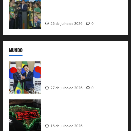
Sem vice, Flávio Bolsonaro oficializa
candidatura sob a sombra de ausências
e as bênçãos de uma IA
26 de julho de 2026
0
MUNDO
Brasil e Coreia do Sul selam pacto sobre
minerais estratégicos em resposta ao
protecionismo global
27 de julho de 2026
0
EUA taxam Brasil em 25%: Pix e
regulação digital motivam “guerra
comercial” de Washington
16 de julho de 2026