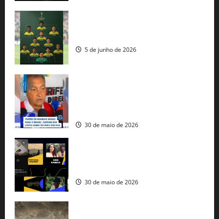
Veja datas e horários dos jogos da
seleção brasileira na Copa do Mundo
5 de junho de 2026
Rui Costa cobra ação dos EUA contra
tráfico de armas e afirma que 80% dos
fuzis apreendidos no Brasil têm origem
americana
30 de maio de 2026
Governo federal lança plataforma
gratuita de streaming com mais de 550
produções brasileiras
30 de maio de 2026
Mudanças climáticas já atingem 85% da