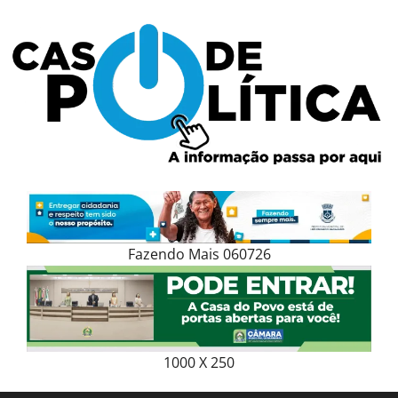
Skip
to
content
Fazendo Mais 060726
1000 X 250