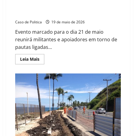
Hilton Coelho e Marciel Viana lançam pré-
candidaturas em ato político no Centro Histórico de
Barreiras
Caso de Politica
19 de maio de 2026
Evento marcado para o dia 21 de maio
reunirá militantes e apoiadores em torno de
pautas ligadas...
Read
Leia Mais
more
about
Hilton
Coelho
e
Marciel
Viana
lançam
pré-
candidaturas
em
ato
político
no
Centro
Histórico
de
Barreiras