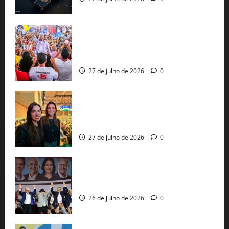
Jerônimo Rodrigues conclui PGP com
30 mil propostas e prepara entrega de
pautas a Lula
27 de julho de 2026
0
Cinthya Marabá e Roberta Roma
representam a Bahia na convenção
nacional do PL em São Paulo
27 de julho de 2026
0
Com Lula e Alckmin, PT oficializa Haddad
ao governo de SP e nacionaliza disputa
26 de julho de 2026
0