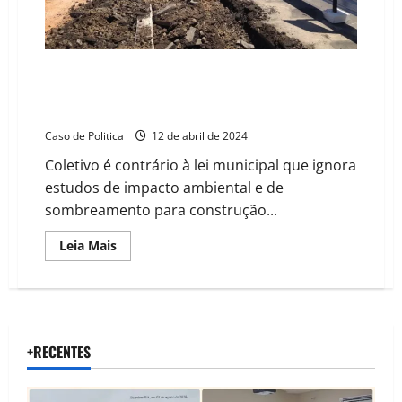
Frente parlamentar e ambientalistas protocolam ação
no TJBA contra espigões na orla de Salvador:
Ativistas
Caso de Politica
12 de abril de 2024
Coletivo é contrário à lei municipal que ignora
estudos de impacto ambiental e de
sombreamento para construção...
Read
Leia Mais
more
about
Frente
parlamentar
e
ambientalistas
protocolam
ação
+RECENTES
no
TJBA
contra
espigões