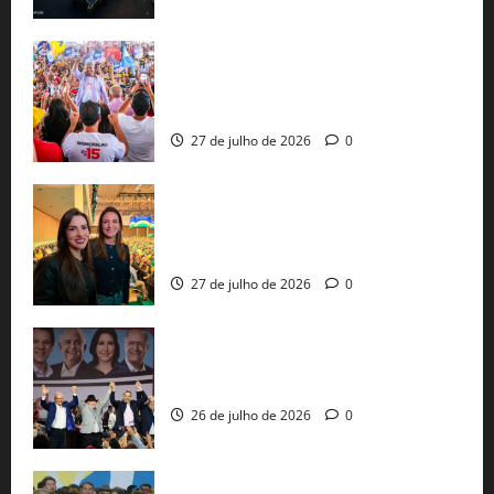
Jerônimo Rodrigues conclui PGP com
30 mil propostas e prepara entrega de
pautas a Lula
27 de julho de 2026
0
Cinthya Marabá e Roberta Roma
representam a Bahia na convenção
nacional do PL em São Paulo
27 de julho de 2026
0
Com Lula e Alckmin, PT oficializa Haddad
ao governo de SP e nacionaliza disputa
26 de julho de 2026
0
Sem vice, Flávio Bolsonaro oficializa