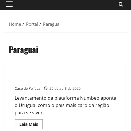
Primary
Menu
Home
Portal
Paraguai
Paraguai
Uruguai lidera ranking de custo de vida na América
do Sul em 2025; Brasil é o oitavo
Caso de Política
25 de abril de 2025
Levantamento da plataforma Numbeo aponta
o Uruguai como o país mais caro da região
para se viver,...
Read
Leia Mais
more