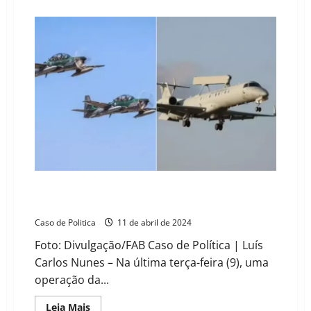
about
Uruguai
lidera
ranking
de
custo
de
vida
na
América
do
Sul
em
2025;
Brasil
é
o
oitavo
VÍDEO: Caça da FAB abate avião carregado com 400
kg de cocaína
Caso de Politica
11 de abril de 2024
Foto: Divulgação/FAB Caso de Política | Luís
Carlos Nunes – Na última terça-feira (9), uma
operação da...
Read
Leia Mais