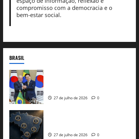
espaço de informação, reflexão e
compromisso com a democracia e o
bem-estar social.
BRASIL
Brasil e Coreia do Sul selam pacto sobre
minerais estratégicos em resposta ao
protecionismo global
27 de julho de 2026
0
51 candidaturas aos governos estaduais
já estão oficializadas
27 de julho de 2026
0