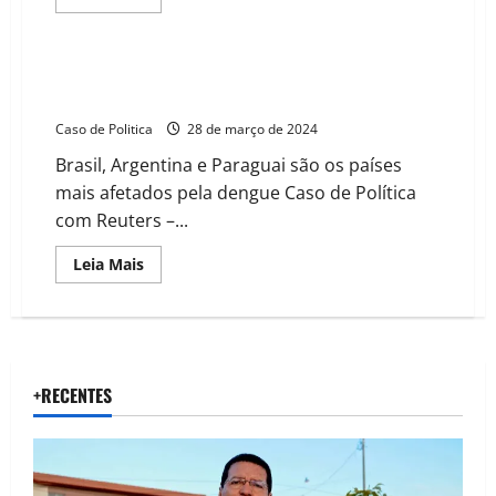
more
about
VÍDEO:
Caça
da
Casos de dengue aumentam nas Américas em
FAB
possível pior surto da história, afirma Opas
abate
avião
Caso de Politica
28 de março de 2024
carregado
com
Brasil, Argentina e Paraguai são os países
400
kg
mais afetados pela dengue Caso de Política
de
cocaína
com Reuters –...
Read
Leia Mais
more
about
Casos
de
dengue
aumentam
nas
Américas
+RECENTES
em
possível
pior
surto
da
história,
afirma