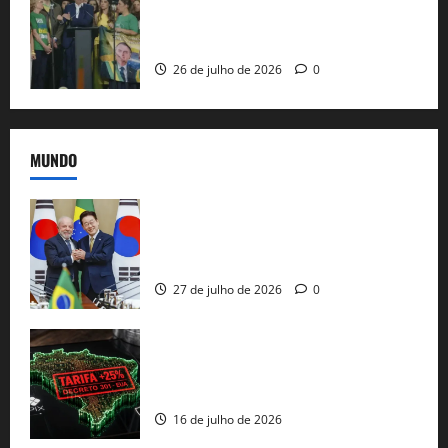
candidatura sob a sombra de ausências
e as bênçãos de uma IA
26 de julho de 2026
0
MUNDO
Brasil e Coreia do Sul selam pacto sobre
minerais estratégicos em resposta ao
protecionismo global
27 de julho de 2026
0
EUA taxam Brasil em 25%: Pix e
regulação digital motivam “guerra
comercial” de Washington
16 de julho de 2026