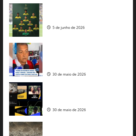
Veja datas e horários dos jogos da
seleção brasileira na Copa do Mundo
5 de junho de 2026
Rui Costa cobra ação dos EUA contra
tráfico de armas e afirma que 80% dos
fuzis apreendidos no Brasil têm origem
americana
30 de maio de 2026
Governo federal lança plataforma
gratuita de streaming com mais de 550
produções brasileiras
30 de maio de 2026
Mudanças climáticas já atingem 85% da