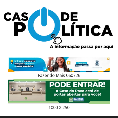
Skip
to
content
Fazendo Mais 060726
1000 X 250