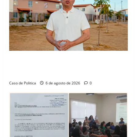
Opas
“Uma casa é o começo de uma nova história”: Tito
celebra avanço de 500 novas moradias na Vila
Amorim e o legado habitacional em Barreiras
Caso de Politica
6 de agosto de 2026
0