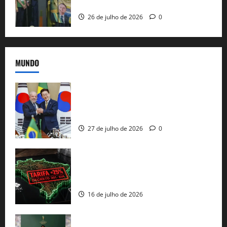
e as bênçãos de uma IA
26 de julho de 2026
0
MUNDO
Brasil e Coreia do Sul selam pacto sobre
minerais estratégicos em resposta ao
protecionismo global
27 de julho de 2026
0
EUA taxam Brasil em 25%: Pix e
regulação digital motivam “guerra
comercial” de Washington
16 de julho de 2026