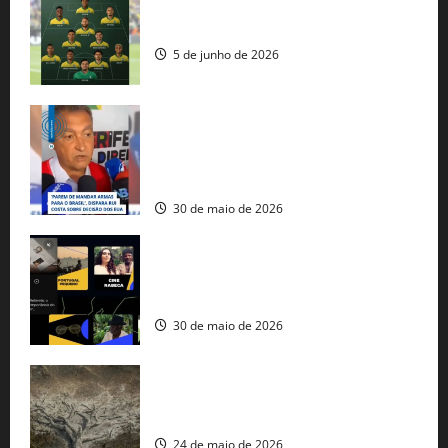
Veja datas e horários dos jogos da
seleção brasileira na Copa do Mundo
5 de junho de 2026
Rui Costa cobra ação dos EUA contra
tráfico de armas e afirma que 80% dos
fuzis apreendidos no Brasil têm origem
americana
30 de maio de 2026
Governo federal lança plataforma
gratuita de streaming com mais de 550
produções brasileiras
30 de maio de 2026
Mudanças climáticas já atingem 85% da
população brasileira, aponta pesquisa
24 de maio de 2026