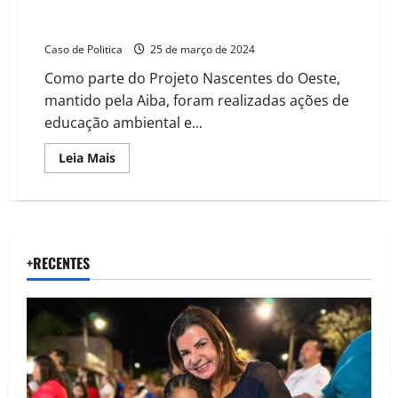
AIBA promove palestras sobre preservação da água
em Formosa do Rio Preto e Angical
Caso de Politica
25 de março de 2024
Como parte do Projeto Nascentes do Oeste,
mantido pela Aiba, foram realizadas ações de
educação ambiental e...
Read
Leia Mais
more
about
AIBA
promove
palestras
sobre
preservação
da
+RECENTES
água
em
Formosa
do
Rio
Preto
e
Angical