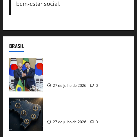
bem-estar social.
BRASIL
Brasil e Coreia do Sul selam pacto sobre
minerais estratégicos em resposta ao
protecionismo global
27 de julho de 2026
0
51 candidaturas aos governos estaduais
já estão oficializadas
27 de julho de 2026
0