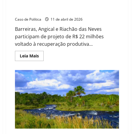
Novo PAC destina mais de R$ 1 bilhão para bacias
hidrográficas e inclui ações no Oeste baiano
Caso de Política
11 de abril de 2026
Barreiras, Angical e Riachão das Neves
participam de projeto de R$ 22 milhões
voltado à recuperação produtiva...
Read
Leia Mais
more
about
Novo
PAC
destina
mais
de
R$
1
bilhão
para
bacias
hidrográficas
e
inclui
ações
no
Oeste