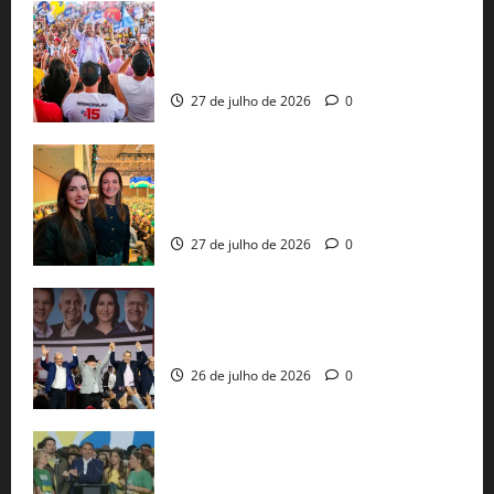
Jerônimo Rodrigues conclui PGP com
30 mil propostas e prepara entrega de
pautas a Lula
27 de julho de 2026
0
Cinthya Marabá e Roberta Roma
representam a Bahia na convenção
nacional do PL em São Paulo
27 de julho de 2026
0
Com Lula e Alckmin, PT oficializa Haddad
ao governo de SP e nacionaliza disputa
26 de julho de 2026
0
Sem vice, Flávio Bolsonaro oficializa
candidatura sob a sombra de ausências