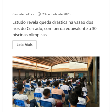
baiano
Vazão dos rios do Cerrado despenca 27% e ameaça
segurança hídrica do Brasil
Caso de Política
23 de junho de 2025
Estudo revela queda drástica na vazão dos
rios do Cerrado, com perda equivalente a 30
piscinas olímpicas...
Read
Leia Mais
more
about
Vazão
dos
rios
do
Cerrado
despenca
27%
e
ameaça
segurança
hídrica
do
Brasil