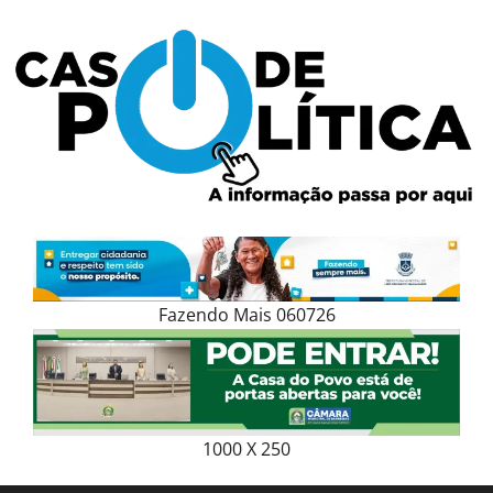
Skip
to
content
Fazendo Mais 060726
1000 X 250