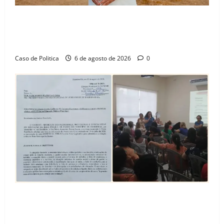
“Uma casa é o começo de uma nova história”: Tito
celebra avanço de 500 novas moradias na Vila
Amorim e o legado habitacional em Barreiras
Caso de Politica
6 de agosto de 2026
0
SINPROFE pede audiência pública na Câmara de
Barreiras sobre crise na educação e monitora
compromissos da SEDUC