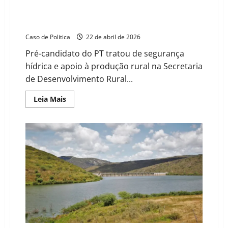
Tito cobra investimentos para agricultura familiar do
Oeste em reunião com secretária estadual Bete
Costa
Caso de Politica
22 de abril de 2026
Pré-candidato do PT tratou de segurança
hídrica e apoio à produção rural na Secretaria
de Desenvolvimento Rural...
Read
Leia Mais
more
about
Tito
cobra
investimentos
para
agricultura
familiar
do
Oeste
em
reunião
com
secretária
estadual
Bete
Costa