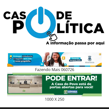
Skip
to
content
Fazendo Mais 060726
1000 X 250