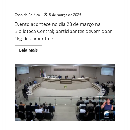
UFOB abre inscrições para o II Torneio de Xadrez em
Barreiras
Caso de Política
5 de março de 2026
Evento acontece no dia 28 de março na
Biblioteca Central; participantes devem doar
1kg de alimento e...
Read
Leia Mais
more
about
UFOB
abre
inscrições
para
o
II
Torneio
de
Xadrez
em
Barreiras
Câmara de Barreiras realiza Tribuna Popular para