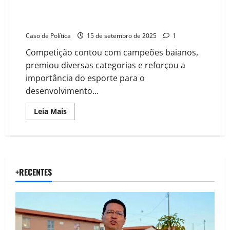
Assistência
Social
II Torneio Blitz reúne 65 enxadristas e fortalece o
xadrez em Barreiras
Caso de Política
15 de setembro de 2025
1
Competição contou com campeões baianos,
premiou diversas categorias e reforçou a
importância do esporte para o
desenvolvimento...
Read
Leia Mais
more
about
II
Torneio
Blitz
reúne
65
enxadristas
+RECENTES
e
fortalece
o
xadrez
em
Barreiras