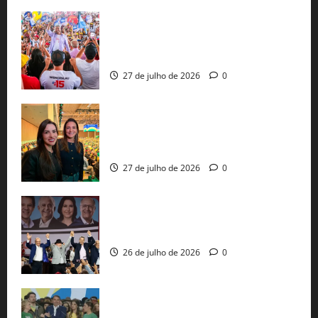
Jerônimo Rodrigues conclui PGP com
30 mil propostas e prepara entrega de
pautas a Lula
27 de julho de 2026
0
Cinthya Marabá e Roberta Roma
representam a Bahia na convenção
nacional do PL em São Paulo
27 de julho de 2026
0
Com Lula e Alckmin, PT oficializa Haddad
ao governo de SP e nacionaliza disputa
26 de julho de 2026
0
Sem vice, Flávio Bolsonaro oficializa