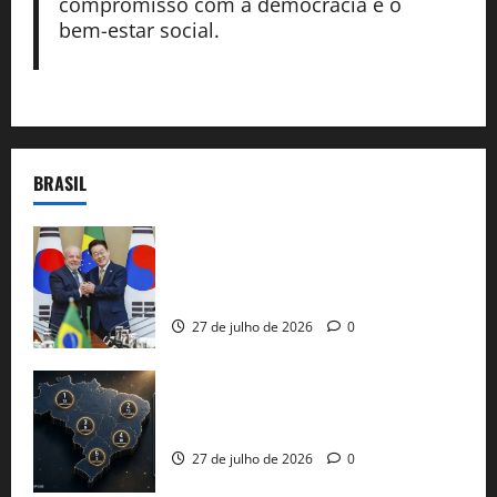
compromisso com a democracia e o
bem-estar social.
BRASIL
Brasil e Coreia do Sul selam pacto sobre
minerais estratégicos em resposta ao
protecionismo global
27 de julho de 2026
0
51 candidaturas aos governos estaduais
já estão oficializadas
27 de julho de 2026
0