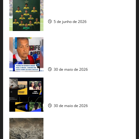
Veja datas e horários dos jogos da
seleção brasileira na Copa do Mundo
5 de junho de 2026
Rui Costa cobra ação dos EUA contra
tráfico de armas e afirma que 80% dos
fuzis apreendidos no Brasil têm origem
americana
30 de maio de 2026
Governo federal lança plataforma
gratuita de streaming com mais de 550
produções brasileiras
30 de maio de 2026
Mudanças climáticas já atingem 85% da
população brasileira, aponta pesquisa