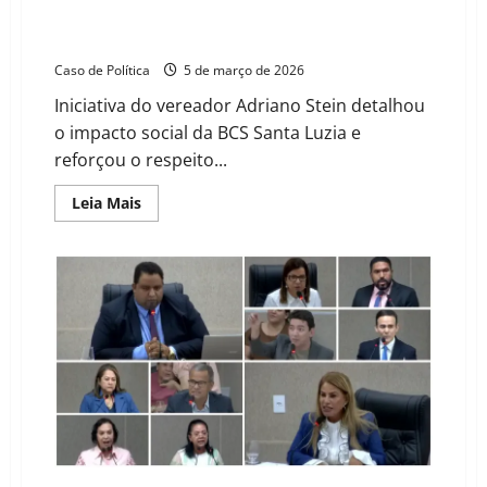
debater avanços e expansão da Base Comunitária de
Segurança
Caso de Política
5 de março de 2026
Iniciativa do vereador Adriano Stein detalhou
o impacto social da BCS Santa Luzia e
reforçou o respeito...
Read
Leia Mais
more
about
Câmara
de
Barreiras
realiza
Tribuna
Popular
para
debater
avanços
e
expansão
da
Base
Comunitária
de
Segurança