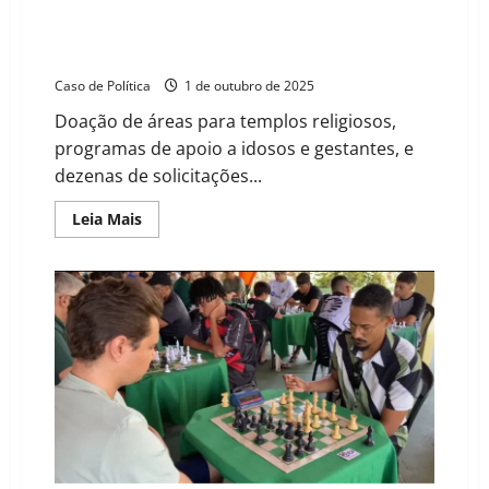
Câmara de Barreiras: Projetos de Lei, Indicações e
Moções cobrançam avanços em Infraestrutura, Saúde
e Assistência Social
Caso de Política
1 de outubro de 2025
Doação de áreas para templos religiosos,
programas de apoio a idosos e gestantes, e
dezenas de solicitações...
Read
Leia Mais
more
about
Câmara
de
Barreiras:
Projetos
de
Lei,
Indicações
e
Moções
cobrançam
avanços
em
Infraestrutura,
Saúde
e