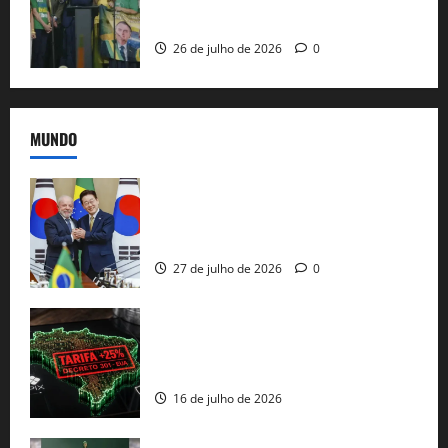
candidatura sob a sombra de ausências
e as bênçãos de uma IA
26 de julho de 2026
0
MUNDO
Brasil e Coreia do Sul selam pacto sobre
minerais estratégicos em resposta ao
protecionismo global
27 de julho de 2026
0
EUA taxam Brasil em 25%: Pix e
regulação digital motivam “guerra
comercial” de Washington
16 de julho de 2026