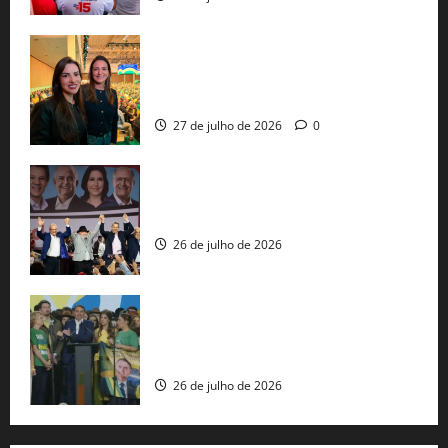
Cinthya Marabá e Roberta Roma
representam a Bahia na convenção
nacional do PL em São Paulo
27 de julho de 2026
0
Com Lula e Alckmin, PT oficializa Haddad
ao governo de SP e nacionaliza disputa
26 de julho de 2026
Sem vice, Flávio Bolsonaro oficializa
candidatura sob a sombra de ausências
e as bênçãos de uma IA
26 de julho de 2026