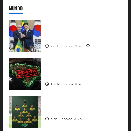
MUNDO
Brasil e Coreia do Sul selam pacto sobre
minerais estratégicos em resposta ao
protecionismo global
27 de julho de 2026
0
EUA taxam Brasil em 25%: Pix e
regulação digital motivam “guerra
comercial” de Washington
16 de julho de 2026
Veja datas e horários dos jogos da
seleção brasileira na Copa do Mundo
5 de junho de 2026