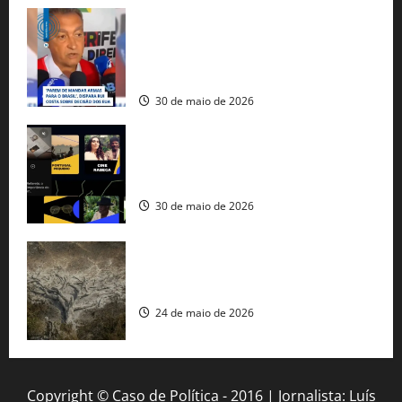
Rui Costa cobra ação dos EUA contra
tráfico de armas e afirma que 80% dos
fuzis apreendidos no Brasil têm origem
americana
30 de maio de 2026
Governo federal lança plataforma
gratuita de streaming com mais de 550
produções brasileiras
30 de maio de 2026
Mudanças climáticas já atingem 85% da
população brasileira, aponta pesquisa
24 de maio de 2026
Copyright © Caso de Política - 2016 | Jornalista: Luís