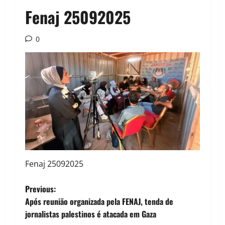
Fenaj 25092025
0
Fenaj 25092025
P
Previous:
Após reunião organizada pela FENAJ, tenda de
o
jornalistas palestinos é atacada em Gaza