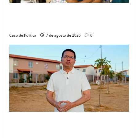
Drª. Graça celebra fé no Riachinho e reafirma
aliança com Danilo Henrique e Antônio Henrique
Júnior
Caso de Politica
7 de agosto de 2026
0
“Uma casa é o começo de uma nova história”: Tito
celebra avanço de 500 novas moradias na Vila
Amorim e o legado habitacional em Barreiras