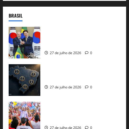
BRASIL
Brasil e Coreia do Sul selam pacto sobre
minerais estratégicos em resposta ao
protecionismo global
27 de julho de 2026
0
51 candidaturas aos governos estaduais
já estão oficializadas
27 de julho de 2026
0
Jerônimo Rodrigues conclui PGP com
30 mil propostas e prepara entrega de
pautas a Lula
27 de julho de 2026
0