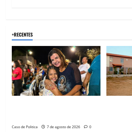
+RECENTES
Drª. Graça celebra fé no Riachinho e
“Uma casa 
reafirma aliança com Danilo Henrique e
história”: 
Antônio Henrique Júnior
novas morad
legado habi
Caso de Politica
7 de agosto de 2026
0