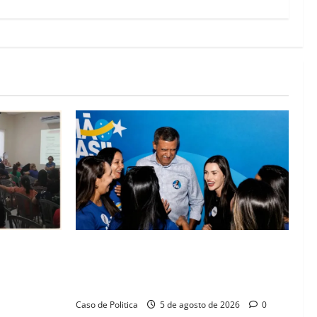
lica na
Barreiras recebe Cinthya Marabá e Zito
rise na
Barbosa em dia marcado pelo diálogo e
missos da
força feminina
Caso de Politica
5 de agosto de 2026
0