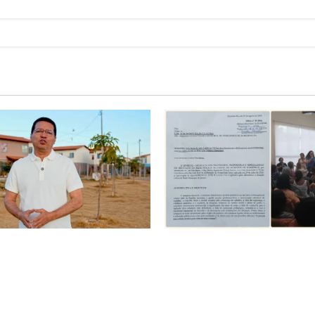
é o começo de uma nova
SINPROFE pede audiência púb
Tito celebra avanço de 500
Câmara de Barreiras sobre c
ias na Vila Amorim e o
educação e monitora compro
tacional em Barreiras
SEDUC