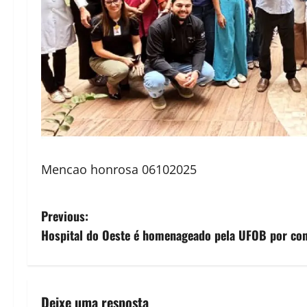
Mencao honrosa 06102025
P
Previous:
Hospital do Oeste é homenageado pela UFOB por con
o
s
t
Deixe uma resposta