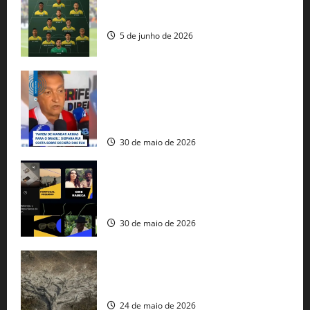
Veja datas e horários dos jogos da
seleção brasileira na Copa do Mundo
5 de junho de 2026
Rui Costa cobra ação dos EUA contra
tráfico de armas e afirma que 80% dos
fuzis apreendidos no Brasil têm origem
americana
30 de maio de 2026
Governo federal lança plataforma
gratuita de streaming com mais de 550
produções brasileiras
30 de maio de 2026
Mudanças climáticas já atingem 85% da
população brasileira, aponta pesquisa
24 de maio de 2026