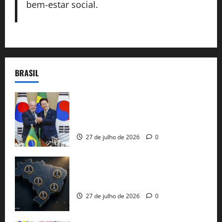
bem-estar social.
BRASIL
Brasil e Coreia do Sul selam pacto sobre
minerais estratégicos em resposta ao
protecionismo global
27 de julho de 2026
0
51 candidaturas aos governos estaduais
já estão oficializadas
27 de julho de 2026
0