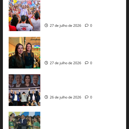
Jerônimo Rodrigues conclui PGP com
30 mil propostas e prepara entrega de
pautas a Lula
27 de julho de 2026
0
Cinthya Marabá e Roberta Roma
representam a Bahia na convenção
nacional do PL em São Paulo
27 de julho de 2026
0
Com Lula e Alckmin, PT oficializa Haddad
ao governo de SP e nacionaliza disputa
26 de julho de 2026
0
Sem vice, Flávio Bolsonaro oficializa
candidatura sob a sombra de ausências