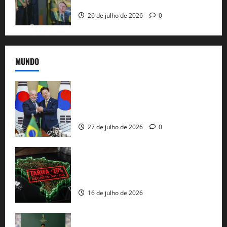
e as bênçãos de uma IA
26 de julho de 2026
0
MUNDO
Brasil e Coreia do Sul selam pacto sobre
minerais estratégicos em resposta ao
protecionismo global
27 de julho de 2026
0
EUA taxam Brasil em 25%: Pix e
regulação digital motivam “guerra
comercial” de Washington
16 de julho de 2026