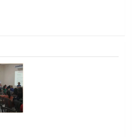
lica na
rise na
missos da