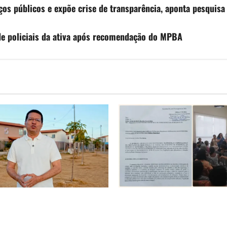
os públicos e expõe crise de transparência, aponta pesquisa
 de policiais da ativa após recomendação do MPBA
 é o começo de uma nova
SINPROFE pede audiência púb
 Tito celebra avanço de 500
Câmara de Barreiras sobre c
adias na Vila Amorim e o
educação e monitora compro