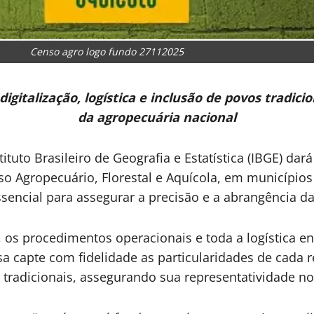
Censo agro logo fundo 27112025
digitalização, logística e inclusão de povos tradic
da agropecuária nacional
ituto Brasileiro de Geografia e Estatística (IBGE) dar
so Agropecuário, Florestal e Aquícola, em município
ssencial para assegurar a precisão e a abrangência d
a, os procedimentos operacionais e toda a logística e
a capte com fidelidade as particularidades de cada re
radicionais, assegurando sua representatividade no r