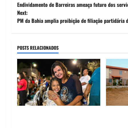
Endividamento de Barreiras ameaça futuro dos serviç
o
Next:
s
PM da Bahia amplia proibição de filiação partidária
t
n
POSTS RELACIONADOS
a
v
i
g
a
Drª. Graça celebra fé no Riachinho e
“Uma casa
t
reafirma aliança com Danilo Henrique e
história”:
Antônio Henrique Júnior
novas mor