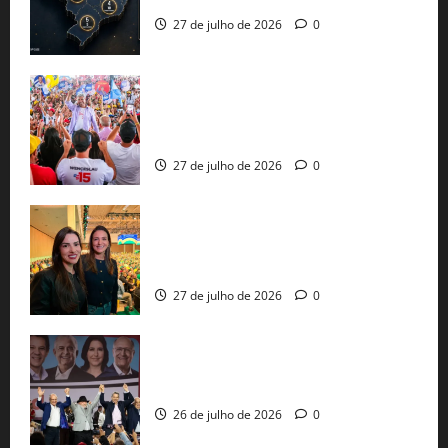
27 de julho de 2026
0
Jerônimo Rodrigues conclui PGP com
30 mil propostas e prepara entrega de
pautas a Lula
27 de julho de 2026
0
Cinthya Marabá e Roberta Roma
representam a Bahia na convenção
nacional do PL em São Paulo
27 de julho de 2026
0
Com Lula e Alckmin, PT oficializa Haddad
ao governo de SP e nacionaliza disputa
26 de julho de 2026
0