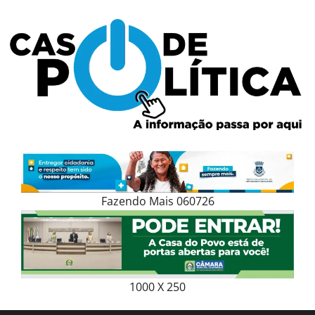
Skip
to
content
Fazendo Mais 060726
1000 X 250