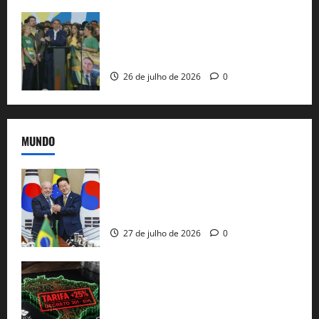
Sem vice, Flávio Bolsonaro oficializa
candidatura sob a sombra de ausências
e as bênçãos de uma IA
26 de julho de 2026
0
MUNDO
Brasil e Coreia do Sul selam pacto sobre
minerais estratégicos em resposta ao
protecionismo global
27 de julho de 2026
0
EUA taxam Brasil em 25%: Pix e
regulação digital motivam “guerra
comercial” de Washington