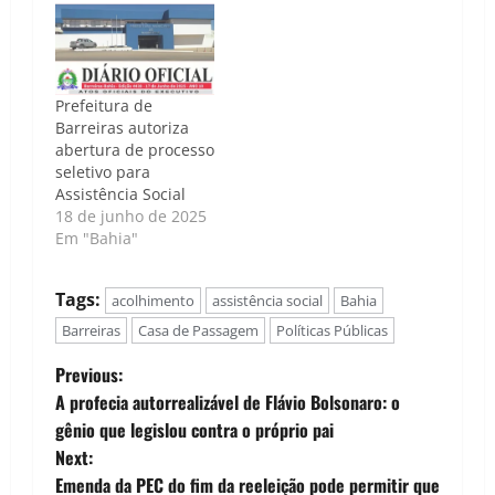
Prefeitura de
Barreiras autoriza
abertura de processo
seletivo para
Assistência Social
18 de junho de 2025
Em "Bahia"
Tags:
acolhimento
assistência social
Bahia
Barreiras
Casa de Passagem
Políticas Públicas
P
Previous:
A profecia autorrealizável de Flávio Bolsonaro: o
o
gênio que legislou contra o próprio pai
Next:
s
Emenda da PEC do fim da reeleição pode permitir que