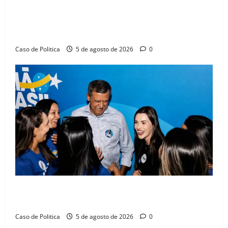
SINPROFE pede audiência pública na Câmara de
Barreiras sobre crise na educação e monitora
compromissos da SEDUC
Caso de Politica
5 de agosto de 2026
0
Barreiras recebe Cinthya Marabá e Zito Barbosa em
dia marcado pelo diálogo e força feminina
Caso de Politica
5 de agosto de 2026
0