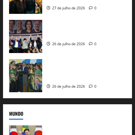
nacional do PL em São Paulo
27 de julho de 2026
0
Com Lula e Alckmin, PT oficializa Haddad
ao governo de SP e nacionaliza disputa
26 de julho de 2026
0
Sem vice, Flávio Bolsonaro oficializa
candidatura sob a sombra de ausências
e as bênçãos de uma IA
26 de julho de 2026
0
MUNDO
Brasil e Coreia do Sul selam pacto sobre