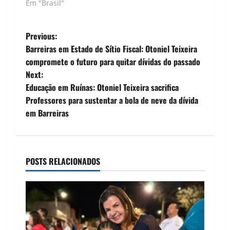
Política | Luís Carlos
Em "Brasil"
Nunes - O PSD
anunciou nesta
P
terça-feira (12) seu
Previous:
apoio ao senador
Barreiras em Estado de Sítio Fiscal: Otoniel Teixeira
Davi Alcolumbre
o
compromete o futuro para quitar dívidas do passado
(União Brasil-AP)
Next:
para a presidência
s
do Senado,
Educação em Ruínas: Otoniel Teixeira sacrifica
fortalecendo a
t
Professores para sustentar a bola de neve da dívida
candidatura do
em Barreiras
aliado do atual
n
presidente, Rodrigo…
a
POSTS RELACIONADOS
v
i
g