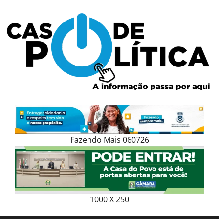
Skip
to
content
Fazendo Mais 060726
1000 X 250