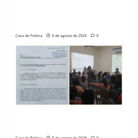
“Uma casa é o começo de uma nova história”:
Tito celebra avanço de 500 novas moradias na
Vila Amorim e o legado habitacional em
Barreiras
Caso de Politica
6 de agosto de 2026
0
SINPROFE pede audiência pública na Câmara de
Barreiras sobre crise na educação e monitora
compromissos da SEDUC
Caso de Politica
5 de agosto de 2026
0