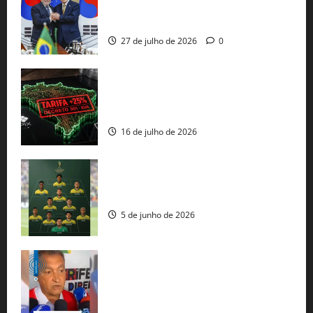
minerais estratégicos em resposta ao
protecionismo global
27 de julho de 2026
0
EUA taxam Brasil em 25%: Pix e
regulação digital motivam “guerra
comercial” de Washington
16 de julho de 2026
Veja datas e horários dos jogos da
seleção brasileira na Copa do Mundo
5 de junho de 2026
Rui Costa cobra ação dos EUA contra
tráfico de armas e afirma que 80% dos
fuzis apreendidos no Brasil têm origem
americana