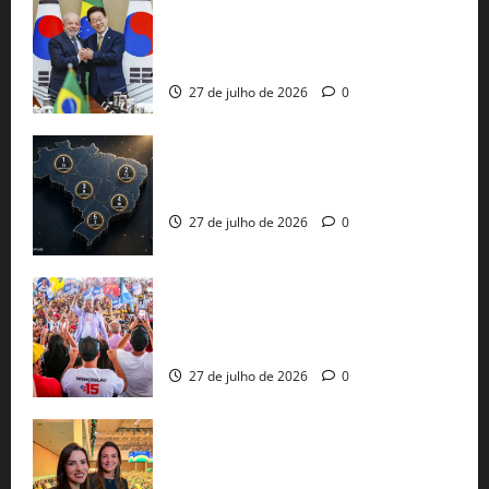
Brasil e Coreia do Sul selam pacto sobre
minerais estratégicos em resposta ao
protecionismo global
27 de julho de 2026
0
51 candidaturas aos governos estaduais
já estão oficializadas
27 de julho de 2026
0
Jerônimo Rodrigues conclui PGP com
30 mil propostas e prepara entrega de
pautas a Lula
27 de julho de 2026
0
Cinthya Marabá e Roberta Roma
representam a Bahia na convenção