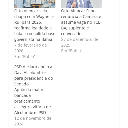
Otto Alencar sela
Otto Alencar Filho
chapa com Wagner e
renuncia à Câmara e
Rui para 2026,
assume vaga no TCE-
reafirma lealdade a
BA; suplente é
Lula e consolida base
convocado
governista na Bahia
27 de dezembro de
7 de fevereiro de
2025
2026
Em "Bahia"
Em "Bahia"
PSD declara apoio a
Davi Alcolumbre
para presidência do
Senado
Apoio da maior
bancada
praticamente
assegura vitória de
Alcolumbre; PSD
mira postos-chave no
12 de novembro de
Senado Caso de
2024