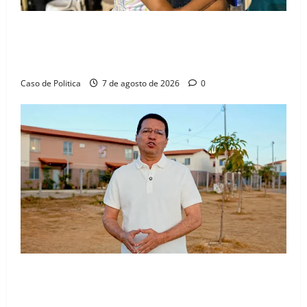
Drª. Graça celebra fé no Riachinho e reafirma
aliança com Danilo Henrique e Antônio Henrique
Júnior
Caso de Politica
7 de agosto de 2026
0
“Uma casa é o começo de uma nova história”: Tito
celebra avanço de 500 novas moradias na Vila
Amorim e o legado habitacional em Barreiras