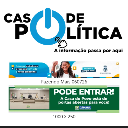
Skip
to
content
Fazendo Mais 060726
1000 X 250