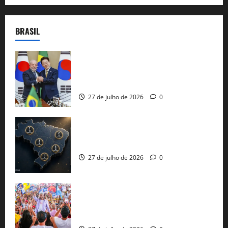
BRASIL
Brasil e Coreia do Sul selam pacto sobre
minerais estratégicos em resposta ao
protecionismo global
27 de julho de 2026
0
51 candidaturas aos governos estaduais
já estão oficializadas
27 de julho de 2026
0
Jerônimo Rodrigues conclui PGP com
30 mil propostas e prepara entrega de
pautas a Lula