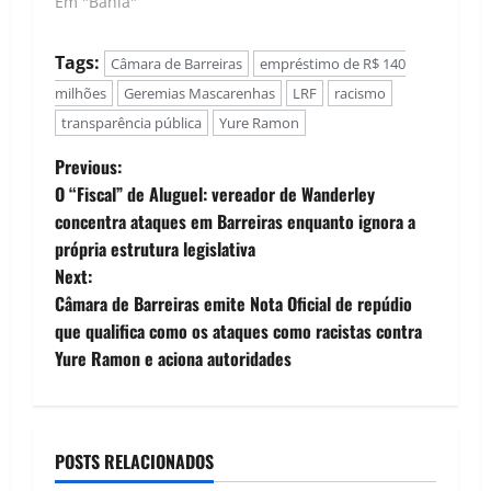
Em "Bahia"
Tags:
Câmara de Barreiras
empréstimo de R$ 140
milhões
Geremias Mascarenhas
LRF
racismo
transparência pública
Yure Ramon
P
Previous:
O “Fiscal” de Aluguel: vereador de Wanderley
o
concentra ataques em Barreiras enquanto ignora a
própria estrutura legislativa
s
Next:
t
Câmara de Barreiras emite Nota Oficial de repúdio
que qualifica como os ataques como racistas contra
n
Yure Ramon e aciona autoridades
a
v
POSTS RELACIONADOS