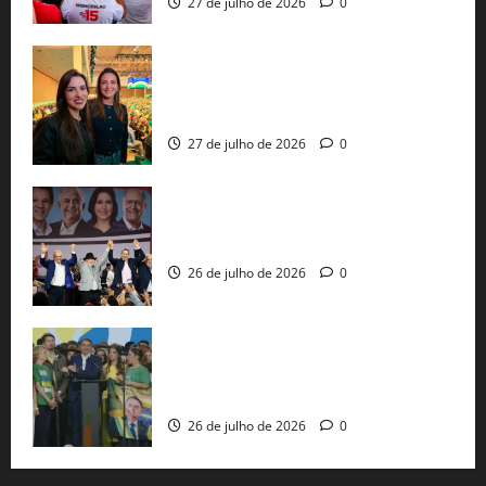
27 de julho de 2026
0
Cinthya Marabá e Roberta Roma
representam a Bahia na convenção
nacional do PL em São Paulo
27 de julho de 2026
0
Com Lula e Alckmin, PT oficializa Haddad
ao governo de SP e nacionaliza disputa
26 de julho de 2026
0
Sem vice, Flávio Bolsonaro oficializa
candidatura sob a sombra de ausências
e as bênçãos de uma IA
26 de julho de 2026
0