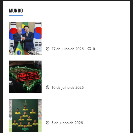
MUNDO
Brasil e Coreia do Sul selam pacto sobre
minerais estratégicos em resposta ao
protecionismo global
27 de julho de 2026
0
EUA taxam Brasil em 25%: Pix e
regulação digital motivam “guerra
comercial” de Washington
16 de julho de 2026
Veja datas e horários dos jogos da
seleção brasileira na Copa do Mundo
5 de junho de 2026