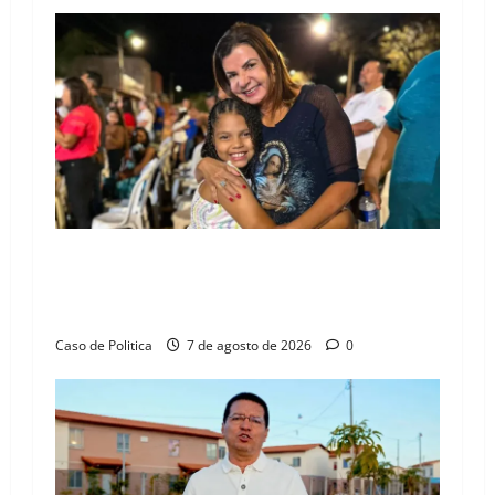
i
g
a
t
i
o
Drª. Graça celebra fé no Riachinho e reafirma
n
aliança com Danilo Henrique e Antônio
Henrique Júnior
Caso de Politica
7 de agosto de 2026
0