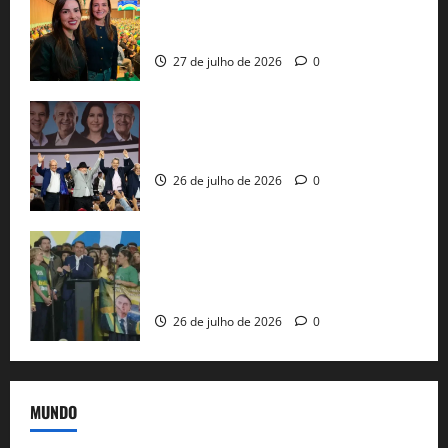
representam a Bahia na convenção
nacional do PL em São Paulo
27 de julho de 2026
0
Com Lula e Alckmin, PT oficializa Haddad
ao governo de SP e nacionaliza disputa
26 de julho de 2026
0
Sem vice, Flávio Bolsonaro oficializa
candidatura sob a sombra de ausências
e as bênçãos de uma IA
26 de julho de 2026
0
MUNDO