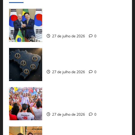
Brasil e Coreia do Sul selam pacto sobre
minerais estratégicos em resposta ao
protecionismo global
27 de julho de 2026
0
51 candidaturas aos governos estaduais
já estão oficializadas
27 de julho de 2026
0
Jerônimo Rodrigues conclui PGP com
30 mil propostas e prepara entrega de
pautas a Lula
27 de julho de 2026
0
Cinthya Marabá e Roberta Roma