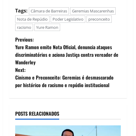
Tags:
Câmara de Barreiras
Geremias Mascarenhas
Nota de Repúdio
Poder Legislativo
preconceito
racismo
Yure Ramon
P
Previous:
Yure Ramon emite Nota Oficial, denuncia ataques
o
discriminatórios e aciona Justiça contra vereador de
Wanderley
s
Next:
t
Cinismo e Preconceito: Geremias é desmascarado
por histórico de racismo e repúdio institucional
n
a
POSTS RELACIONADOS
v
i