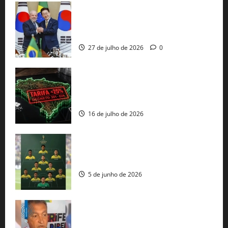
Brasil e Coreia do Sul selam pacto sobre
minerais estratégicos em resposta ao
protecionismo global
27 de julho de 2026
0
EUA taxam Brasil em 25%: Pix e
regulação digital motivam “guerra
comercial” de Washington
16 de julho de 2026
Veja datas e horários dos jogos da
seleção brasileira na Copa do Mundo
5 de junho de 2026
Rui Costa cobra ação dos EUA contra
tráfico de armas e afirma que 80% dos
fuzis apreendidos no Brasil têm origem