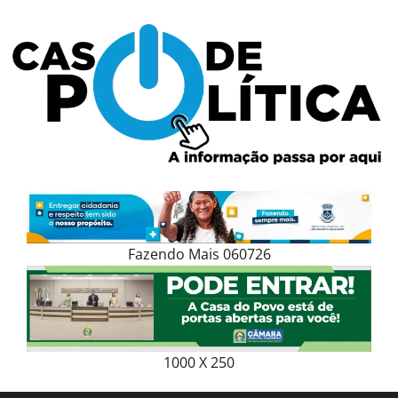
Skip
to
content
Fazendo Mais 060726
1000 X 250