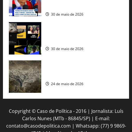
americana
30 de maio de 2026
Governo federal lança plataforma
gratuita de streaming com mais de 550
produções brasileiras
30 de maio de 2026
Mudanças climáticas já atingem 85% da
população brasileira, aponta pesquisa
24 de maio de 2026
Copyright © Caso de Política - 2016 | Jornalista: Luís
Carlos Nunes (MTb - 86845/SP) | E-mail:
contato@casodepolitica.com | Whatsapp: (77) 9 9869-