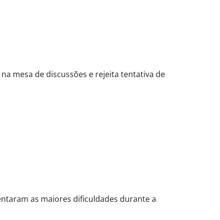
dos cuidadores em Barreiras
 na mesa de discussões e rejeita tentativa de
e do prefeito de Barreiras contra servidores da saúde
entaram as maiores dificuldades durante a