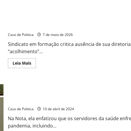
about
Câmara
de
Barreiras
emite
Nota
SINPROEB repudia exclusão em audiência e reafirma autonomia 
Oficial
de
Caso de Politica
7 de maio de 2026
repúdio
que
qualifica
Sindicato em formação critica ausência de sua diretoria
como
“acolhimento”...
os
ataques
como
Read
Leia Mais
racistas
more
contra
about
Yure
SINPROEB
Ramon
repudia
e
exclusão
aciona
em
autoridades
audiência
e
reafirma
Vereadora Carmélia da Mata repudia acusação de boicote por part
autonomia
dos
Caso de Politica
10 de abril de 2024
cuidadores
em
Na Nota, ela enfatizou que os servidores da saúde enfr
Barreiras
pandemia, incluindo...