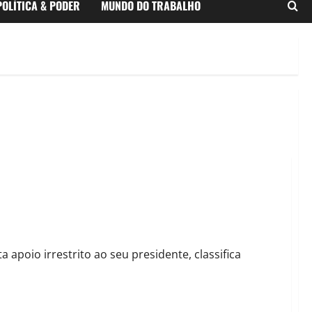
POLÍTICA & PODER
MUNDO DO TRABALHO
a como os ataques como racistas contra Yure Ramon e aciona
a apoio irrestrito ao seu presidente, classifica