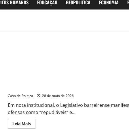
EITOS HUMANOS
EDUCAÇÃO
GEOPOLÍTICA
ECONOMIA
Câmara de Barreiras emite Nota Oficial de repúdio que qualific
autoridades
Caso de Politica
28 de maio de 2026
Em nota institucional, o Legislativo barreirense manifest
ofensas como “repudiáveis” e...
Read
Leia Mais
more