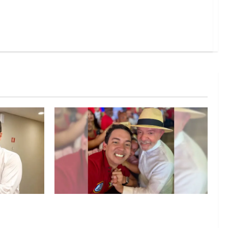
ação e 52%
João Felipe tem candidatura oficializada
6, aponta
em Salvador e ganha projeção nacional