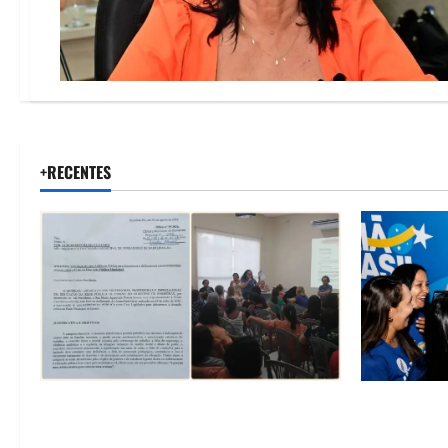
+RECENTES
SINPROFE pede audiência pública na
Barreiras r
Câmara de Barreiras sobre crise na
Barbosa em 