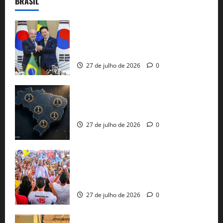
BRASIL
Brasil e Coreia do Sul selam pacto sobre
minerais estratégicos em resposta ao
protecionismo global
27 de julho de 2026
0
51 candidaturas aos governos estaduais
já estão oficializadas
27 de julho de 2026
0
Jerônimo Rodrigues conclui PGP com
30 mil propostas e prepara entrega de
pautas a Lula
27 de julho de 2026
0