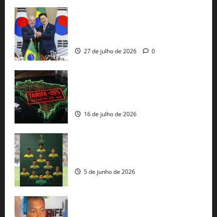
Brasil e Coreia do Sul selam pacto sobre
minerais estratégicos em resposta ao
protecionismo global
27 de julho de 2026
0
EUA taxam Brasil em 25%: Pix e
regulação digital motivam “guerra
comercial” de Washington
16 de julho de 2026
Veja datas e horários dos jogos da
seleção brasileira na Copa do Mundo
5 de junho de 2026
Rui Costa cobra ação dos EUA contra
tráfico de armas e afirma que 80% dos