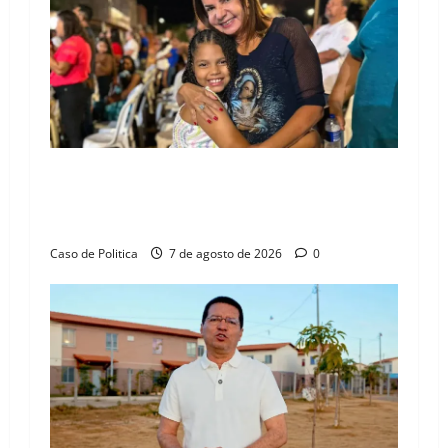
g
a
t
i
o
Drª. Graça celebra fé no Riachinho e reafirma
aliança com Danilo Henrique e Antônio
n
Henrique Júnior
Caso de Politica
7 de agosto de 2026
0