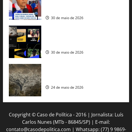
fuzis apreendidos no Brasil têm origem
americana
30 de maio de 2026
Governo federal lança plataforma
gratuita de streaming com mais de 550
produções brasileiras
30 de maio de 2026
Mudanças climáticas já atingem 85% da
população brasileira, aponta pesquisa
24 de maio de 2026
Copyright © Caso de Política - 2016 | Jornalista: Luís
Carlos Nunes (MTb - 86845/SP) | E-mail:
contato@casodepolitica.com | Whatsapp: (77) 9 9869-