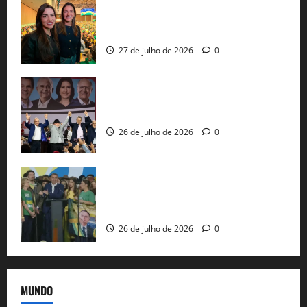
Cinthya Marabá e Roberta Roma
representam a Bahia na convenção
nacional do PL em São Paulo
27 de julho de 2026
0
Com Lula e Alckmin, PT oficializa Haddad
ao governo de SP e nacionaliza disputa
26 de julho de 2026
0
Sem vice, Flávio Bolsonaro oficializa
candidatura sob a sombra de ausências
e as bênçãos de uma IA
26 de julho de 2026
0
MUNDO