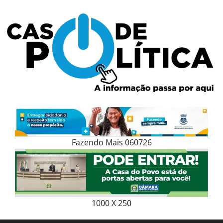
Skip
to
content
Fazendo Mais 060726
1000 X 250