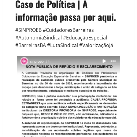
Caso de Política | A
informação passa por aqui.
#SINPROEB #CuidadoresBarreiras
#AutonomiaSindical #EducaçãoEspecial
#BarreirasBA #LutaSindical #ValorizaçãoJá