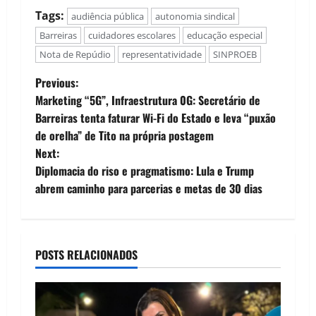
Tags:
audiência pública
autonomia sindical
Barreiras
cuidadores escolares
educação especial
Nota de Repúdio
representatividade
SINPROEB
P
Previous:
Marketing “5G”, Infraestrutura 0G: Secretário de
o
Barreiras tenta faturar Wi-Fi do Estado e leva “puxão
de orelha” de Tito na própria postagem
s
Next:
t
Diplomacia do riso e pragmatismo: Lula e Trump
abrem caminho para parcerias e metas de 30 dias
n
a
POSTS RELACIONADOS
v
i