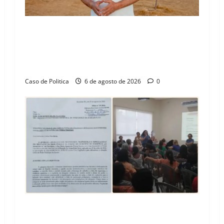
“Uma casa é o começo de uma nova história”:
Tito celebra avanço de 500 novas moradias na
Vila Amorim e o legado habitacional em
Barreiras
Caso de Politica
6 de agosto de 2026
0
SINPROFE pede audiência pública na Câmara de
Barreiras sobre crise na educação e monitora