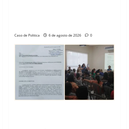
“Uma casa é o começo de uma nova história”:
Tito celebra avanço de 500 novas moradias na
Vila Amorim e o legado habitacional em
Barreiras
Caso de Politica
6 de agosto de 2026
0
SINPROFE pede audiência pública na Câmara de
Barreiras sobre crise na educação e monitora
compromissos da SEDUC