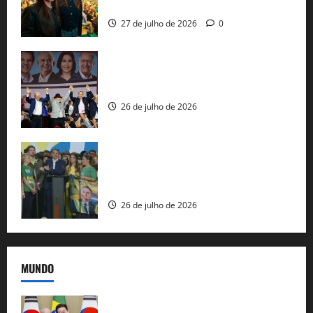
nacional do PL em São Paulo
27 de julho de 2026
0
Com Lula e Alckmin, PT oficializa Haddad
ao governo de SP e nacionaliza disputa
26 de julho de 2026
Sem vice, Flávio Bolsonaro oficializa
candidatura sob a sombra de ausências
e as bênçãos de uma IA
26 de julho de 2026
MUNDO
Brasil e Coreia do Sul selam pacto sobre