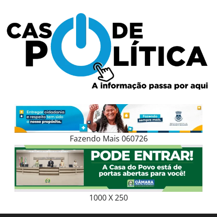
Skip
to
content
Fazendo Mais 060726
1000 X 250