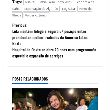
Tags:
ABAPA
Bahia Farm Show 2026
Economia da
Bahia
Exportação de Algodão
Logística
Porto de
Ilhéus
Valderico Junior
P
Previous:
Lula mantém fôlego e segura 6ª posição entre
o
presidentes melhor avaliados da América Latina
Next:
s
Hospital do Oeste celebra 20 anos com programação
t
especial e expansão de serviços
n
a
POSTS RELACIONADOS
v
i
g