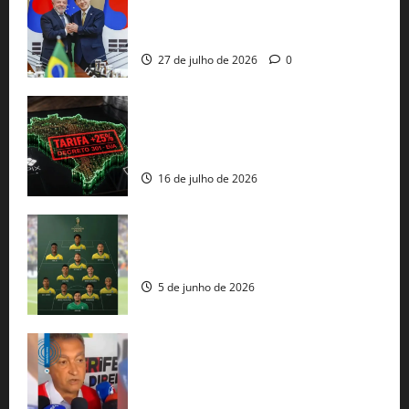
minerais estratégicos em resposta ao
protecionismo global
27 de julho de 2026
0
EUA taxam Brasil em 25%: Pix e
regulação digital motivam “guerra
comercial” de Washington
16 de julho de 2026
Veja datas e horários dos jogos da
seleção brasileira na Copa do Mundo
5 de junho de 2026
Rui Costa cobra ação dos EUA contra
tráfico de armas e afirma que 80% dos
fuzis apreendidos no Brasil têm origem
americana