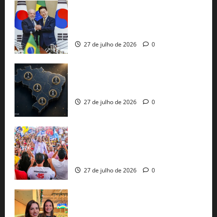
Brasil e Coreia do Sul selam pacto sobre
minerais estratégicos em resposta ao
protecionismo global
27 de julho de 2026
0
51 candidaturas aos governos estaduais
já estão oficializadas
27 de julho de 2026
0
Jerônimo Rodrigues conclui PGP com
30 mil propostas e prepara entrega de
pautas a Lula
27 de julho de 2026
0
Cinthya Marabá e Roberta Roma
representam a Bahia na convenção