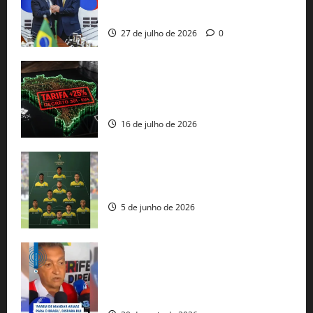
protecionismo global
27 de julho de 2026
0
EUA taxam Brasil em 25%: Pix e
regulação digital motivam “guerra
comercial” de Washington
16 de julho de 2026
Veja datas e horários dos jogos da
seleção brasileira na Copa do Mundo
5 de junho de 2026
Rui Costa cobra ação dos EUA contra
tráfico de armas e afirma que 80% dos
fuzis apreendidos no Brasil têm origem
americana