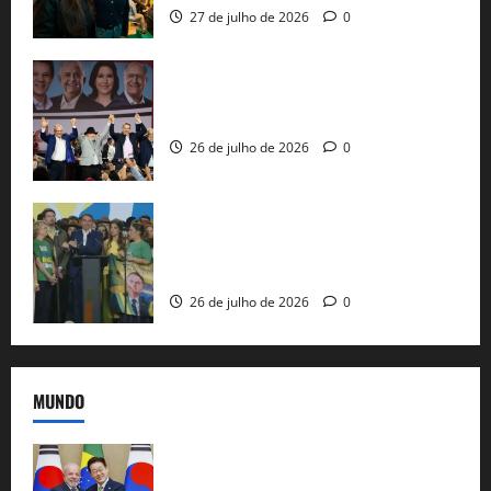
27 de julho de 2026
0
Com Lula e Alckmin, PT oficializa Haddad
ao governo de SP e nacionaliza disputa
26 de julho de 2026
0
Sem vice, Flávio Bolsonaro oficializa
candidatura sob a sombra de ausências
e as bênçãos de uma IA
26 de julho de 2026
0
MUNDO
Brasil e Coreia do Sul selam pacto sobre
minerais estratégicos em resposta ao