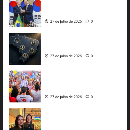
Brasil e Coreia do Sul selam pacto sobre
minerais estratégicos em resposta ao
protecionismo global
27 de julho de 2026
0
51 candidaturas aos governos estaduais
já estão oficializadas
27 de julho de 2026
0
Jerônimo Rodrigues conclui PGP com
30 mil propostas e prepara entrega de
pautas a Lula
27 de julho de 2026
0
Cinthya Marabá e Roberta Roma
representam a Bahia na convenção
nacional do PL em São Paulo