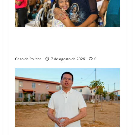
a
t
i
Drª. Graça celebra fé no Riachinho e reafirma
o
aliança com Danilo Henrique e Antônio
Henrique Júnior
n
Caso de Politica
7 de agosto de 2026
0