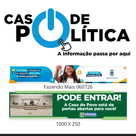
Skip
to
content
Fazendo Mais 060726
1000 X 250