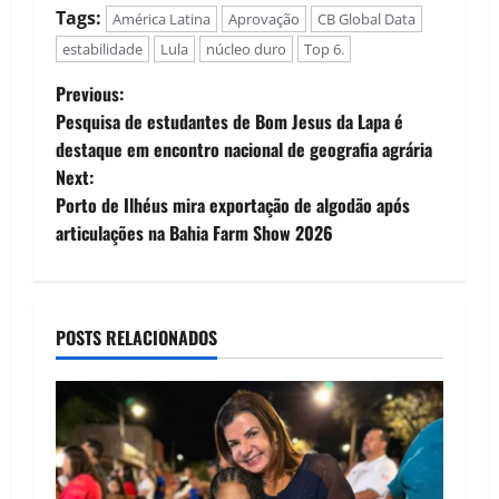
Tags:
América Latina
Aprovação
CB Global Data
estabilidade
Lula
núcleo duro
Top 6.
P
Previous:
Pesquisa de estudantes de Bom Jesus da Lapa é
o
destaque em encontro nacional de geografia agrária
Next:
s
Porto de Ilhéus mira exportação de algodão após
t
articulações na Bahia Farm Show 2026
n
a
POSTS RELACIONADOS
v
i
g