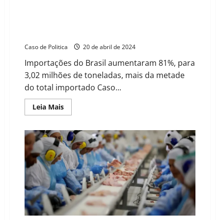
about
Exportações
baianas
atingem
China reduz importação de soja dos EUA e amplia
recorde
negócios com o Brasil
histórico
em
Caso de Politica
20 de abril de 2024
outubro
com
Importações do Brasil aumentaram 81%, para
alta
de
3,02 milhões de toneladas, mais da metade
4,5%
do total importado Caso...
Read
Leia Mais
more
about
China
reduz
importação
de
soja
dos
EUA
e
amplia
negócios
com
o
Brasil