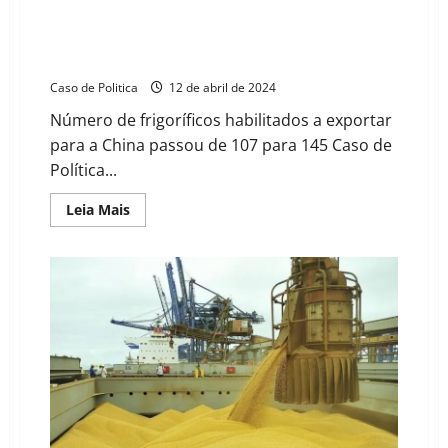
“Brasil tem nova dinâmica na balança comercial e
habilita 38 novos frigoríficos para exportar à China”,
diz ministério
Caso de Politica
12 de abril de 2024
Número de frigoríficos habilitados a exportar
para a China passou de 107 para 145 Caso de
Política...
Read
Leia Mais
more
about
“Brasil
tem
nova
dinâmica
na
balança
comercial
e
habilita
38
novos
frigoríficos
para
exportar
à