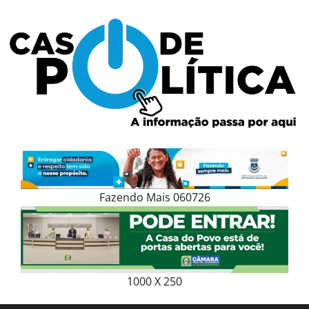
Skip
to
content
Fazendo Mais 060726
1000 X 250