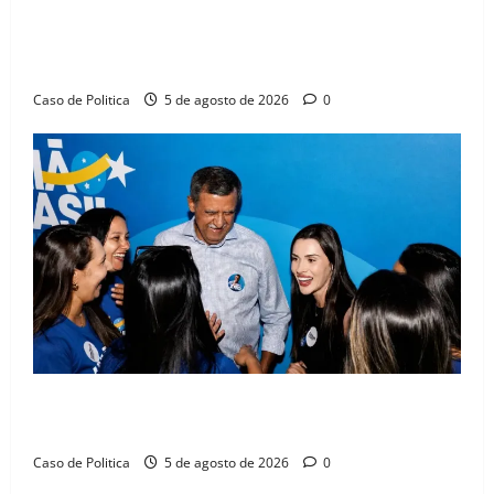
SINPROFE pede audiência pública na Câmara de
Barreiras sobre crise na educação e monitora
compromissos da SEDUC
Caso de Politica
5 de agosto de 2026
0
Barreiras recebe Cinthya Marabá e Zito Barbosa em
dia marcado pelo diálogo e força feminina
Caso de Politica
5 de agosto de 2026
0