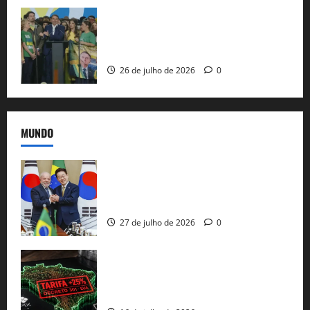
Sem vice, Flávio Bolsonaro oficializa
candidatura sob a sombra de ausências
e as bênçãos de uma IA
26 de julho de 2026
0
MUNDO
Brasil e Coreia do Sul selam pacto sobre
minerais estratégicos em resposta ao
protecionismo global
27 de julho de 2026
0
EUA taxam Brasil em 25%: Pix e
regulação digital motivam “guerra
comercial” de Washington