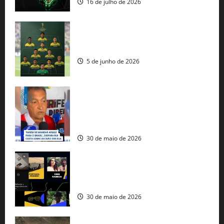
16 de julho de 2026
Veja datas e horários dos jogos da
seleção brasileira na Copa do Mundo
5 de junho de 2026
Rui Costa cobra ação dos EUA contra
tráfico de armas e afirma que 80% dos
fuzis apreendidos no Brasil têm origem
americana
30 de maio de 2026
Governo federal lança plataforma
gratuita de streaming com mais de 550
produções brasileiras
30 de maio de 2026