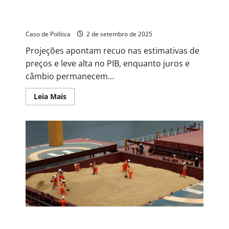
Boletim Focus reduz estimativa de inflação para
2025, 2026 e 2027
Caso de Política
2 de setembro de 2025
Projeções apontam recuo nas estimativas de
preços e leve alta no PIB, enquanto juros e
câmbio permanecem...
Read
Leia Mais
more
about
Boletim
Focus
reduz
estimativa
de
inflação
para
2025,
2026
e
2027
Agro brasileiro brilha em março: exportações