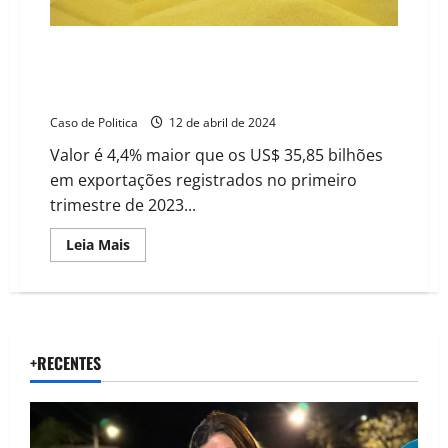
China”,
diz
ministério
Agronegócio brasileiro bate recorde nas
exportações, foram US$ 37,44 bilhões no 1º
trimestre
Caso de Politica
12 de abril de 2024
Valor é 4,4% maior que os US$ 35,85 bilhões
em exportações registrados no primeiro
trimestre de 2023...
Read
Leia Mais
more
about
Agronegócio
brasileiro
bate
recorde
nas
exportações,
+RECENTES
foram
US$
37,44
bilhões
no
1º