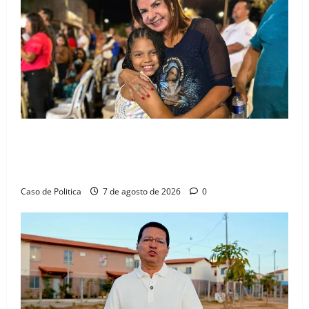
trimestre
Drª. Graça celebra fé no Riachinho e reafirma
aliança com Danilo Henrique e Antônio Henrique
Júnior
Caso de Politica
7 de agosto de 2026
0