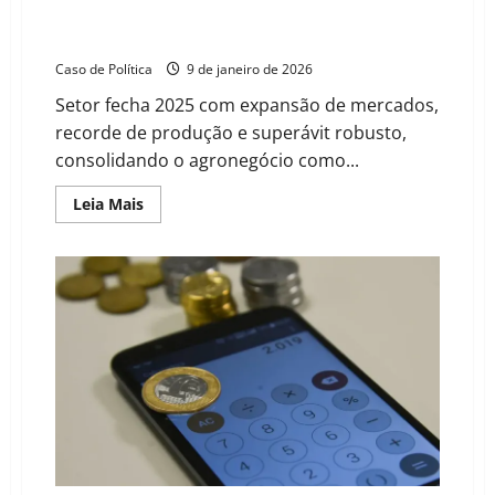
Exportações do agronegócio batem recorde e
consolidam protagonismo do Brasil em 2025
Caso de Política
9 de janeiro de 2026
Setor fecha 2025 com expansão de mercados,
recorde de produção e superávit robusto,
consolidando o agronegócio como...
Read
Leia Mais
more
about
Exportações
do
agronegócio
batem
recorde
e
consolidam
protagonismo
do
Brasil
em
2025