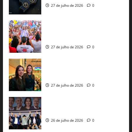
27 de julho de 2026
0
Jerônimo Rodrigues conclui PGP com
30 mil propostas e prepara entrega de
pautas a Lula
27 de julho de 2026
0
Cinthya Marabá e Roberta Roma
representam a Bahia na convenção
nacional do PL em São Paulo
27 de julho de 2026
0
Com Lula e Alckmin, PT oficializa Haddad
ao governo de SP e nacionaliza disputa
26 de julho de 2026
0