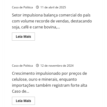
disparam 12,5% e atingem us$ 15,6 bilhões
Caso de Política
11 de abril de 2025
Setor impulsiona balança comercial do país
com volume recorde de vendas, destacando
soja, café e carne bovina,...
Read
Leia Mais
more
about
Agro
brasileiro
brilha
Exportações baianas atingem recorde histórico em
em
outubro com alta de 4,5%
março:
exportações
Caso de Politica
12 de novembro de 2024
disparam
12,5%
Crescimento impulsionado por preços de
e
atingem
celulose, ouro e minerais, enquanto
us$
15,6
importações também registram forte alta
bilhões
Caso de...
Read
Leia Mais
more