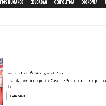
EITOS HUMANOS
EDUCAÇÃO
GEOPOLÍTICA
ECONOMIA
Brasil fortalece influência global com presença diplomática com 
Caso de Política
24 de agosto de 2025
Levantamento do portal Caso de Política mostra que p
da...
Read
Leia Mais
more
about
Brasil