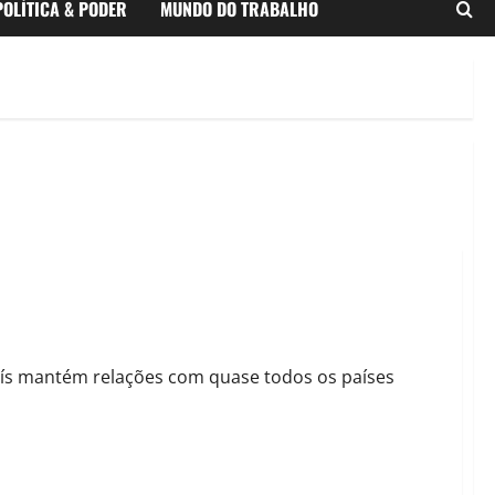
POLÍTICA & PODER
MUNDO DO TRABALHO
193 países e comércio diversificado
aís mantém relações com quase todos os países