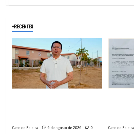
+RECENTES
“Uma casa é o começo de uma nova
SINPROFE pe
história”: Tito celebra avanço de 500
Câmara de B
novas moradias na Vila Amorim e o
educação e
legado habitacional em Barreiras
SEDUC
Caso de Politica
6 de agosto de 2026
0
Caso de Politic