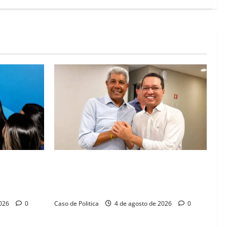
abá e Zito
Jerônimo tem 57% de aprovação e 52%
 diálogo e
defendem reeleição para 2026, aponta
Pesquisa Quaest
2026
0
Caso de Politica
4 de agosto de 2026
0