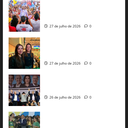
Jerônimo Rodrigues conclui PGP com
30 mil propostas e prepara entrega de
pautas a Lula
27 de julho de 2026
0
Cinthya Marabá e Roberta Roma
representam a Bahia na convenção
nacional do PL em São Paulo
27 de julho de 2026
0
Com Lula e Alckmin, PT oficializa Haddad
ao governo de SP e nacionaliza disputa
26 de julho de 2026
0
Sem vice, Flávio Bolsonaro oficializa
candidatura sob a sombra de ausências