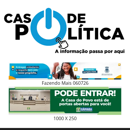
Skip
to
content
Fazendo Mais 060726
1000 X 250