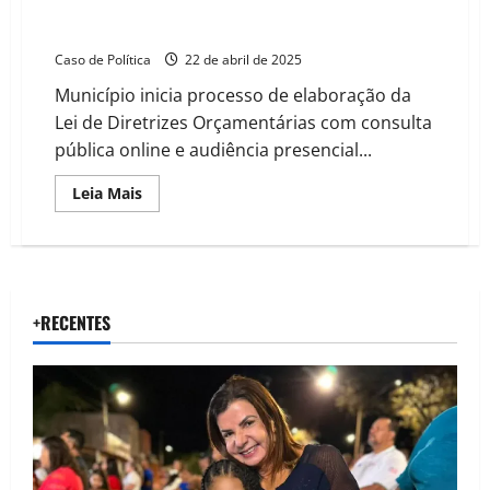
Barreiras Inicia debate para definir prioridades de
orçamento 2026
Caso de Política
22 de abril de 2025
Município inicia processo de elaboração da
Lei de Diretrizes Orçamentárias com consulta
pública online e audiência presencial...
Read
Leia Mais
more
about
Barreiras
Inicia
debate
para
definir
prioridades
+RECENTES
de
orçamento
2026