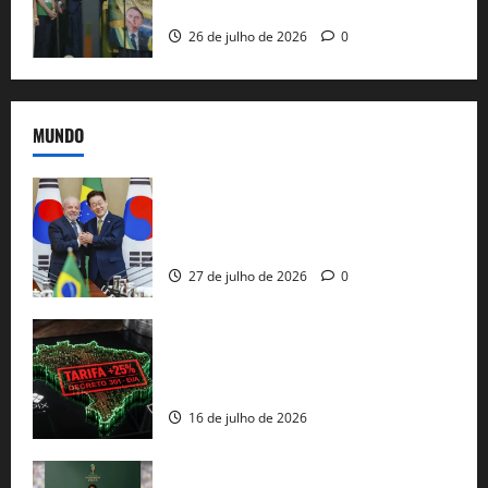
e as bênçãos de uma IA
26 de julho de 2026
0
MUNDO
Brasil e Coreia do Sul selam pacto sobre
minerais estratégicos em resposta ao
protecionismo global
27 de julho de 2026
0
EUA taxam Brasil em 25%: Pix e
regulação digital motivam “guerra
comercial” de Washington
16 de julho de 2026