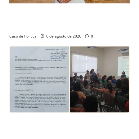
“Uma casa é o começo de uma nova história”: Tito
celebra avanço de 500 novas moradias na Vila
Amorim e o legado habitacional em Barreiras
Caso de Politica
6 de agosto de 2026
0
SINPROFE pede audiência pública na Câmara de
Barreiras sobre crise na educação e monitora
compromissos da SEDUC