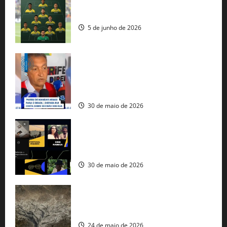
Veja datas e horários dos jogos da
seleção brasileira na Copa do Mundo
5 de junho de 2026
Rui Costa cobra ação dos EUA contra
tráfico de armas e afirma que 80% dos
fuzis apreendidos no Brasil têm origem
americana
30 de maio de 2026
Governo federal lança plataforma
gratuita de streaming com mais de 550
produções brasileiras
30 de maio de 2026
Mudanças climáticas já atingem 85% da
população brasileira, aponta pesquisa
24 de maio de 2026