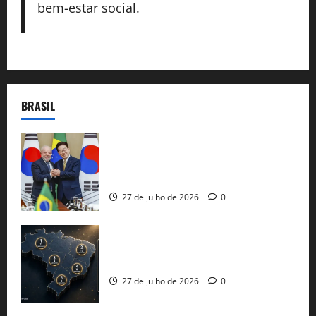
bem-estar social.
BRASIL
Brasil e Coreia do Sul selam pacto sobre
minerais estratégicos em resposta ao
protecionismo global
27 de julho de 2026
0
51 candidaturas aos governos estaduais
já estão oficializadas
27 de julho de 2026
0