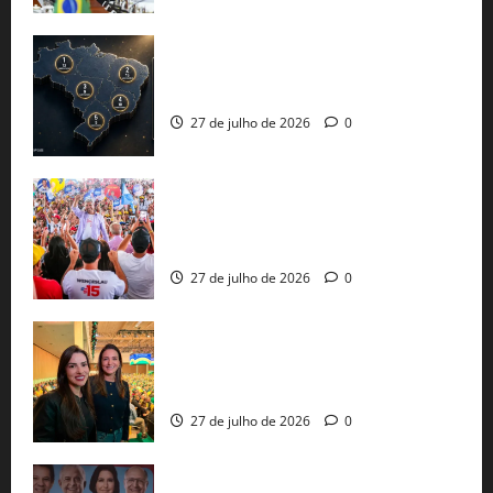
51 candidaturas aos governos estaduais
já estão oficializadas
27 de julho de 2026
0
Jerônimo Rodrigues conclui PGP com
30 mil propostas e prepara entrega de
pautas a Lula
27 de julho de 2026
0
Cinthya Marabá e Roberta Roma
representam a Bahia na convenção
nacional do PL em São Paulo
27 de julho de 2026
0