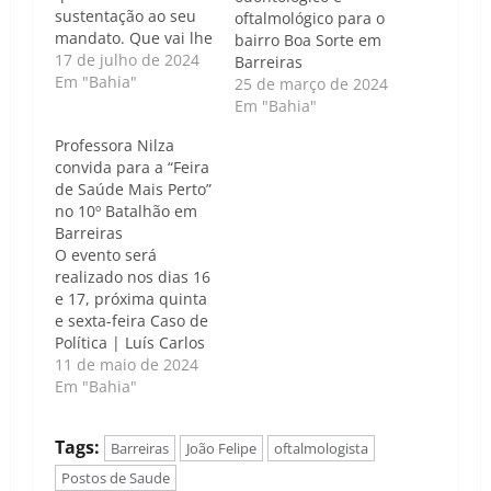
sustentação ao seu
oftalmológico para o
mandato. Que vai lhe
bairro Boa Sorte em
ajudar a governar
17 de julho de 2024
Barreiras
essa cidade. Mas
Em "Bahia"
25 de março de 2024
também um
Em "Bahia"
vereador que vai
Professora Nilza
cobrar que os
convida para a “Feira
compromissos saiam
de Saúde Mais Perto”
do papel," João
no 10º Batalhão em
Felipe Caso de
Barreiras
Política | Luís Carlos
O evento será
Nunes - Na noite
realizado nos dias 16
desta terça-feira,…
e 17, próxima quinta
e sexta-feira Caso de
Política | Luís Carlos
Nunes - A professora
11 de maio de 2024
Nilza (PT),
Em "Bahia"
compartilhou um
vídeo entusiasmado
Tags:
Barreiras
João Felipe
oftalmologista
em suas redes
sociais convidando a
Postos de Saude