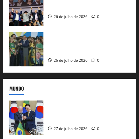
Com Lula e Alckmin, PT oficializa Haddad
ao governo de SP e nacionaliza disputa
26 de julho de 2026
0
Sem vice, Flávio Bolsonaro oficializa
candidatura sob a sombra de ausências
e as bênçãos de uma IA
26 de julho de 2026
0
MUNDO
Brasil e Coreia do Sul selam pacto sobre
minerais estratégicos em resposta ao
protecionismo global
27 de julho de 2026
0