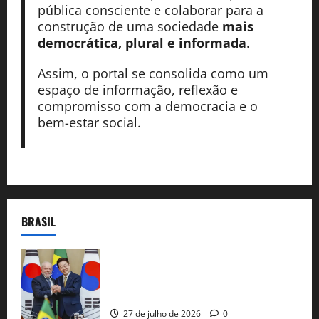
pública consciente e colaborar para a
construção de uma sociedade
mais
democrática, plural e informada
.
Assim, o portal se consolida como um
espaço de informação, reflexão e
compromisso com a democracia e o
bem-estar social.
BRASIL
Brasil e Coreia do Sul selam pacto sobre
minerais estratégicos em resposta ao
protecionismo global
27 de julho de 2026
0