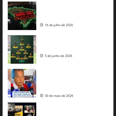
EUA taxam Brasil em 25%: Pix e
regulação digital motivam “guerra
comercial” de Washington
16 de julho de 2026
Veja datas e horários dos jogos da
seleção brasileira na Copa do Mundo
5 de junho de 2026
Rui Costa cobra ação dos EUA contra
tráfico de armas e afirma que 80% dos
fuzis apreendidos no Brasil têm origem
americana
30 de maio de 2026
Governo federal lança plataforma
gratuita de streaming com mais de 550