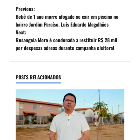
comunidade de
P
Barreiras para
Previous:
participar da “Feira
Bebê de 1 ano morre afogado ao cair em piscina no
o
de Saúde Mais
bairro Jardim Paraíso, Luís Eduardo Magalhães
Perto”, promovida
Next:
pelo Governo do…
s
Rosangela Moro é condenada a restituir R$ 28 mil
t
por despesas aéreas durante campanha eleitoral
n
a
POSTS RELACIONADOS
v
i
g
a