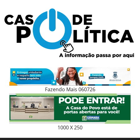
Skip
to
content
Fazendo Mais 060726
1000 X 250