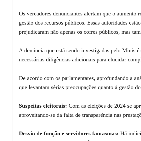
Os vereadores denunciantes alertam que o aumento re
gestão dos recursos públicos. Essas autoridades est
prejudicaram não apenas os cofres públicos, mas tam
A denúncia que está sendo investigadas pelo Ministér
necessárias diligências adicionais para elucidar com
De acordo com os parlamentares, aprofundando a anál
que levantam sérias preocupações quanto à gestão do
Suspeitas
e
leitorais:
Com as eleições de 2024 se aprox
aproveitando-se da falta de transparência nas prestaç
Desvio de
f
unção e
s
ervidores
f
antasmas:
Há indíci