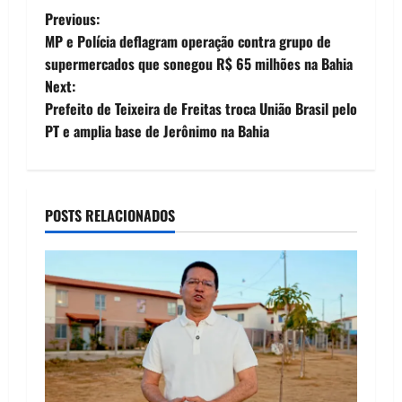
P
Previous:
MP e Polícia deflagram operação contra grupo de
o
supermercados que sonegou R$ 65 milhões na Bahia
Next:
s
Prefeito de Teixeira de Freitas troca União Brasil pelo
t
PT e amplia base de Jerônimo na Bahia
n
a
POSTS RELACIONADOS
v
i
g
a