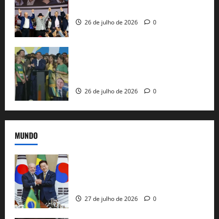
ao governo de SP e nacionaliza disputa
26 de julho de 2026
0
Sem vice, Flávio Bolsonaro oficializa
candidatura sob a sombra de ausências
e as bênçãos de uma IA
26 de julho de 2026
0
MUNDO
Brasil e Coreia do Sul selam pacto sobre
minerais estratégicos em resposta ao
protecionismo global
27 de julho de 2026
0