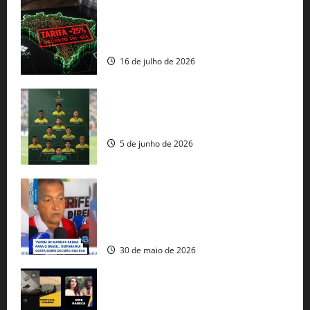
EUA taxam Brasil em 25%: Pix e
regulação digital motivam “guerra
comercial” de Washington
16 de julho de 2026
Veja datas e horários dos jogos da
seleção brasileira na Copa do Mundo
5 de junho de 2026
Rui Costa cobra ação dos EUA contra
tráfico de armas e afirma que 80% dos
fuzis apreendidos no Brasil têm origem
americana
30 de maio de 2026
Governo federal lança plataforma
gratuita de streaming com mais de 550