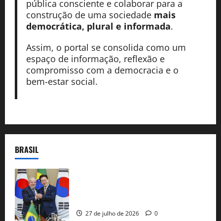
pública consciente e colaborar para a
construção de uma sociedade
mais
democrática, plural e informada
.
Assim, o portal se consolida como um
espaço de informação, reflexão e
compromisso com a democracia e o
bem-estar social.
BRASIL
Brasil e Coreia do Sul selam pacto sobre
minerais estratégicos em resposta ao
protecionismo global
27 de julho de 2026
0