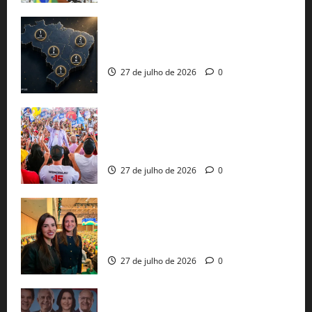
51 candidaturas aos governos estaduais
já estão oficializadas
27 de julho de 2026
0
Jerônimo Rodrigues conclui PGP com
30 mil propostas e prepara entrega de
pautas a Lula
27 de julho de 2026
0
Cinthya Marabá e Roberta Roma
representam a Bahia na convenção
nacional do PL em São Paulo
27 de julho de 2026
0
Com Lula e Alckmin, PT oficializa Haddad