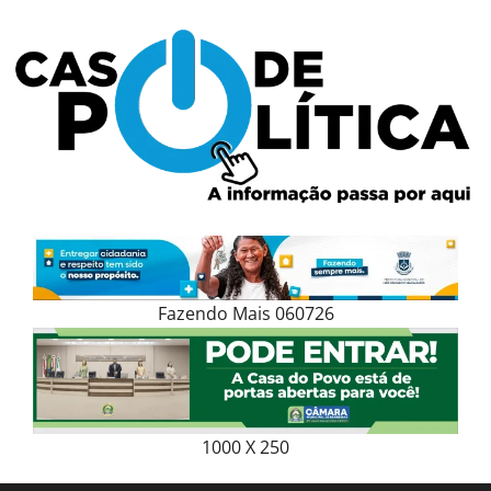
Skip
to
content
Fazendo Mais 060726
1000 X 250