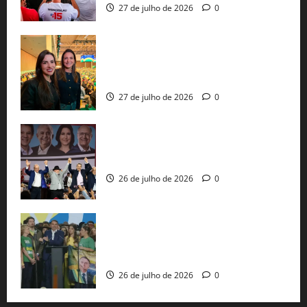
27 de julho de 2026
0
Cinthya Marabá e Roberta Roma
representam a Bahia na convenção
nacional do PL em São Paulo
27 de julho de 2026
0
Com Lula e Alckmin, PT oficializa Haddad
ao governo de SP e nacionaliza disputa
26 de julho de 2026
0
Sem vice, Flávio Bolsonaro oficializa
candidatura sob a sombra de ausências
e as bênçãos de uma IA
26 de julho de 2026
0