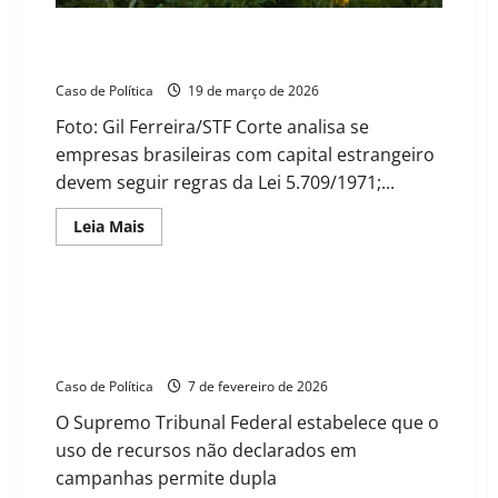
STF interrompe julgamento sobre compra de terras
por estrangeiros após placar de 5 votos
Caso de Política
19 de março de 2026
Foto: Gil Ferreira/STF Corte analisa se
empresas brasileiras com capital estrangeiro
devem seguir regras da Lei 5.709/1971;...
Read
Leia Mais
more
about
STF
interrompe
julgamento
STF decide que caixa dois pode ser punido como
sobre
crime eleitoral e improbidade administrativa
compra
de
simultaneamente
terras
por
Caso de Política
7 de fevereiro de 2026
estrangeiros
após
O Supremo Tribunal Federal estabelece que o
placar
de
uso de recursos não declarados em
5
votos
campanhas permite dupla