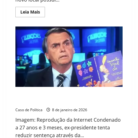
Read
Leia Mais
more
about
Alexandre
de
Moraes
ordena
transferência
de
Bolsonaro
para
o
presídio
da
Papudinha
Do “Caça-Palavras” à Literatura: Bolsonaro busca em
Moraes o aval para sua súbita epifania intelectual
Caso de Política
8 de janeiro de 2026
Imagem: Reprodução da Internet Condenado
a 27 anos e 3 meses, ex-presidente tenta
reduzir sentença através da...