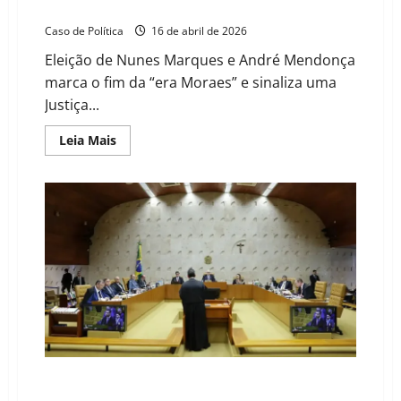
e projeta guinada institucional para 2026
Caso de Política
16 de abril de 2026
Eleição de Nunes Marques e André Mendonça
marca o fim da “era Moraes” e sinaliza uma
Justiça...
Read
Leia Mais
more
about
TSE:
Cúpula
indicada
por
Bolsonaro
assume
comando
e
projeta
guinada
institucional
para
2026
STF derruba prorrogação e encerra trabalhos da CPMI
do INSS neste sábado (28)