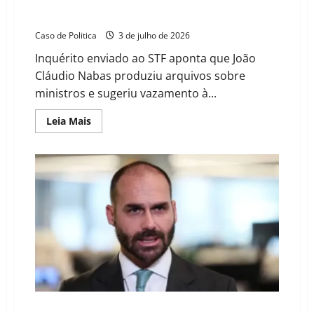
PF confirma que perito criou dossiês contra Moraes e
Toffoli com dados de celular de Vorcaro
Caso de Politica
3 de julho de 2026
Inquérito enviado ao STF aponta que João
Cláudio Nabas produziu arquivos sobre
ministros e sugeriu vazamento à...
Read
Leia Mais
more
about
PF
confirma
que
perito
criou
dossiês
contra
Moraes
e
Toffoli
com
dados
de
celular
de
Vorcaro
STF condena Eduardo Bolsonaro a 4 anos e 2 meses