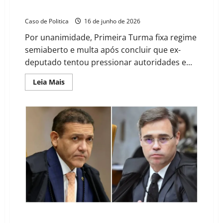
de prisão por coação no curso do processo
Caso de Politica
16 de junho de 2026
Por unanimidade, Primeira Turma fixa regime
semiaberto e multa após concluir que ex-
deputado tentou pressionar autoridades e...
Read
Leia Mais
more
about
STF
condena
Eduardo
Bolsonaro
a
4
anos
e
2
meses
de
prisão
por
coação
no
curso
do
TSE: Cúpula indicada por Bolsonaro assume comando
processo