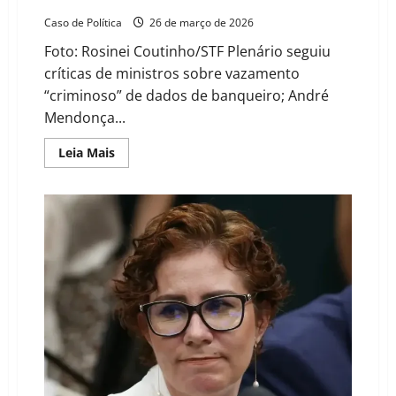
Caso de Política
26 de março de 2026
Foto: Rosinei Coutinho/STF Plenário seguiu
críticas de ministros sobre vazamento
“criminoso” de dados de banqueiro; André
Mendonça...
Read
Leia Mais
more
about
STF
derruba
prorrogação
e
encerra
trabalhos
da
CPMI
do
INSS
neste
sábado
(28)