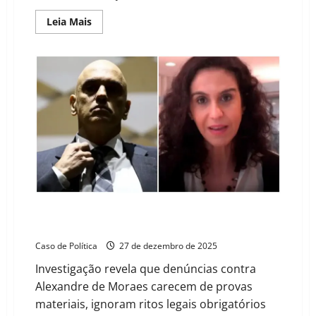
Read
Leia Mais
more
about
Do
“Caça-
Palavras”
à
Literatura:
Bolsonaro
busca
em
Moraes
o
aval
para
sua
súbita
epifania
intelectual
Xadrez da Faria Lima: a anatomia das denúncias sem
provas contra Alexandre de Moraes
Caso de Política
27 de dezembro de 2025
Investigação revela que denúncias contra
Alexandre de Moraes carecem de provas
materiais, ignoram ritos legais obrigatórios