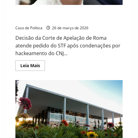
Justiça da Itália autoriza extradição de Carla Zambelli
ao Brasil; defesa deve recorrer
Caso de Política
26 de março de 2026
Decisão da Corte de Apelação de Roma
atende pedido do STF após condenações por
hackeamento do CNJ...
Read
Leia Mais
more
about
Justiça
da
Itália
autoriza
extradição
de
Carla
Zambelli
ao
Brasil;
defesa
deve
recorrer