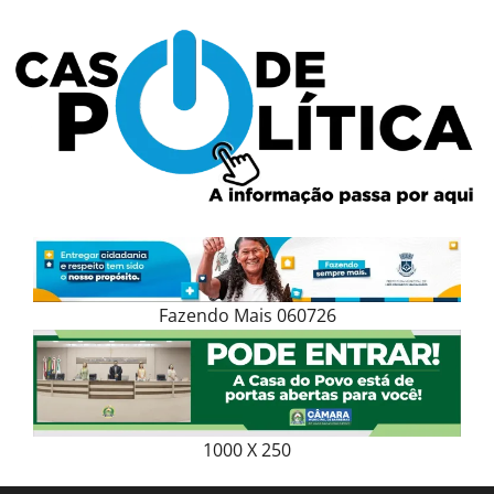
Skip
to
content
Fazendo Mais 060726
1000 X 250