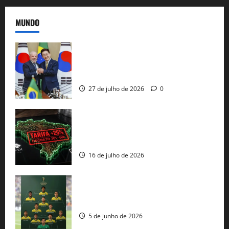
MUNDO
Brasil e Coreia do Sul selam pacto sobre
minerais estratégicos em resposta ao
protecionismo global
27 de julho de 2026
0
EUA taxam Brasil em 25%: Pix e
regulação digital motivam “guerra
comercial” de Washington
16 de julho de 2026
Veja datas e horários dos jogos da
seleção brasileira na Copa do Mundo
5 de junho de 2026