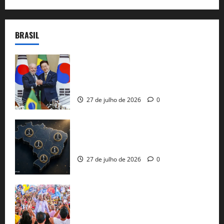
BRASIL
Brasil e Coreia do Sul selam pacto sobre
minerais estratégicos em resposta ao
protecionismo global
27 de julho de 2026
0
51 candidaturas aos governos estaduais
já estão oficializadas
27 de julho de 2026
0
Jerônimo Rodrigues conclui PGP com
30 mil propostas e prepara entrega de
pautas a Lula