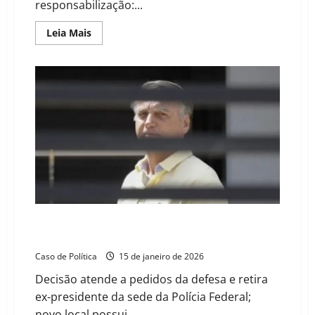
responsabilização:...
Read
Leia Mais
more
about
STF
decide
que
caixa
dois
pode
ser
punido
como
crime
eleitoral
e
improbidade
administrativa
simultaneamente
Alexandre de Moraes ordena transferência de
Bolsonaro para o presídio da Papudinha
Caso de Política
15 de janeiro de 2026
Decisão atende a pedidos da defesa e retira
ex-presidente da sede da Polícia Federal;
novo local possui...