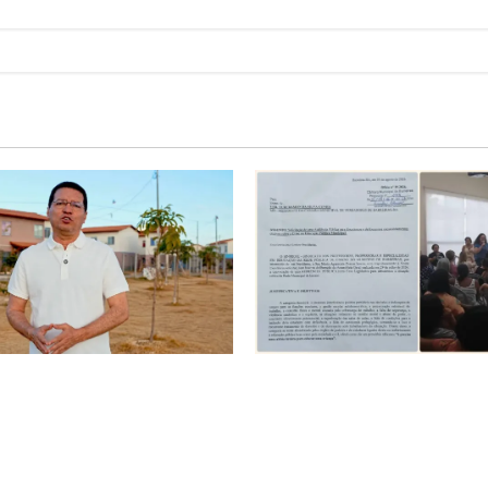
é o começo de uma nova
SINPROFE pede audiência púb
Tito celebra avanço de 500
Câmara de Barreiras sobre c
ias na Vila Amorim e o
educação e monitora compro
tacional em Barreiras
SEDUC