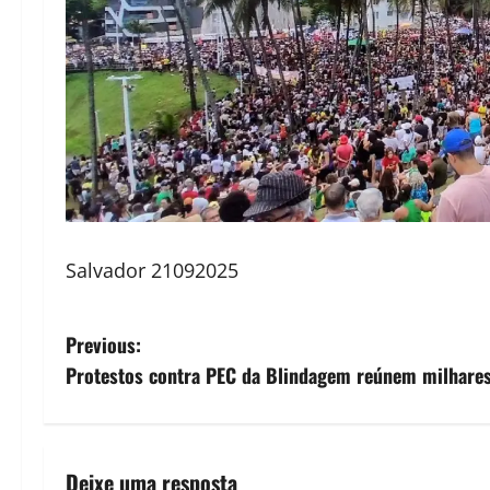
Salvador 21092025
P
Previous:
Protestos contra PEC da Blindagem reúnem milhares
o
s
t
Deixe uma resposta