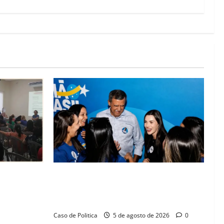
lica na
Barreiras recebe Cinthya Marabá e Zito
rise na
Barbosa em dia marcado pelo diálogo e
missos da
força feminina
Caso de Politica
5 de agosto de 2026
0