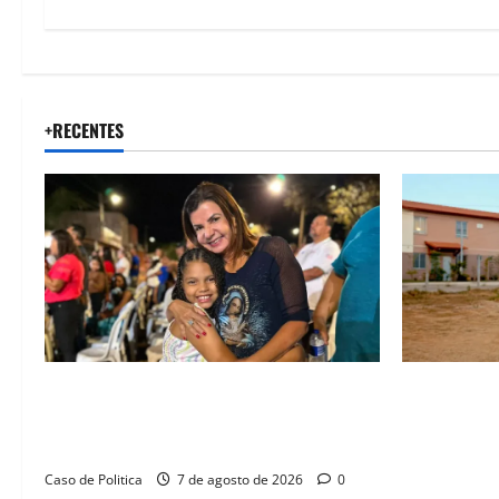
+RECENTES
Drª. Graça celebra fé no Riachinho e
“Uma casa 
reafirma aliança com Danilo Henrique e
história”: 
Antônio Henrique Júnior
novas morad
legado habi
Caso de Politica
7 de agosto de 2026
0