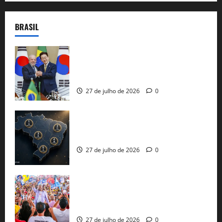
BRASIL
Brasil e Coreia do Sul selam pacto sobre
minerais estratégicos em resposta ao
protecionismo global
27 de julho de 2026
0
51 candidaturas aos governos estaduais
já estão oficializadas
27 de julho de 2026
0
Jerônimo Rodrigues conclui PGP com
30 mil propostas e prepara entrega de
pautas a Lula
27 de julho de 2026
0