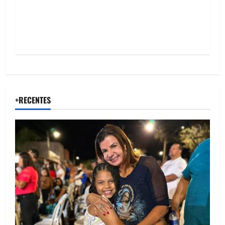
n
+RECENTES