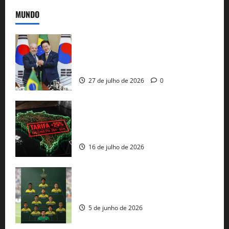
MUNDO
Brasil e Coreia do Sul selam pacto sobre
minerais estratégicos em resposta ao
protecionismo global
27 de julho de 2026
0
EUA taxam Brasil em 25%: Pix e
regulação digital motivam “guerra
comercial” de Washington
16 de julho de 2026
Veja datas e horários dos jogos da
seleção brasileira na Copa do Mundo
5 de junho de 2026