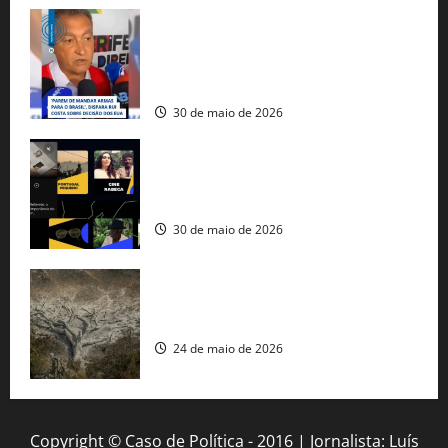
Rui Costa cobra ação dos EUA contra
tráfico de armas e afirma que 80% dos
fuzis apreendidos no Brasil têm origem
americana
30 de maio de 2026
Governo federal lança plataforma
gratuita de streaming com mais de 550
produções brasileiras
30 de maio de 2026
Mudanças climáticas já atingem 85% da
população brasileira, aponta pesquisa
24 de maio de 2026
Copyright © Caso de Política - 2016 | Jornalista: Luís