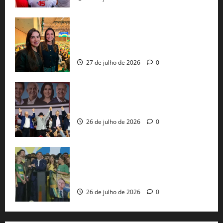
Cinthya Marabá e Roberta Roma
representam a Bahia na convenção
nacional do PL em São Paulo
27 de julho de 2026
0
Com Lula e Alckmin, PT oficializa Haddad
ao governo de SP e nacionaliza disputa
26 de julho de 2026
0
Sem vice, Flávio Bolsonaro oficializa
candidatura sob a sombra de ausências
e as bênçãos de uma IA
26 de julho de 2026
0