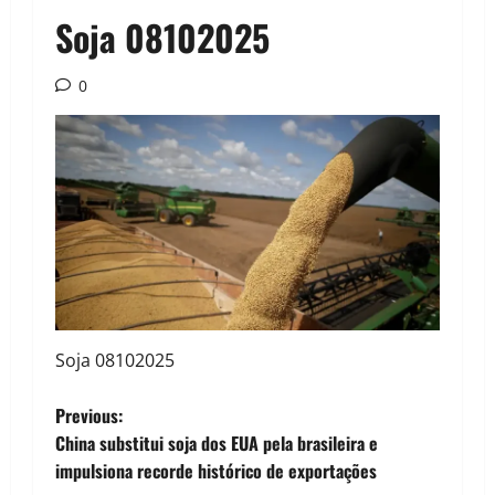
Soja 08102025
0
Soja 08102025
P
Previous:
China substitui soja dos EUA pela brasileira e
o
impulsiona recorde histórico de exportações