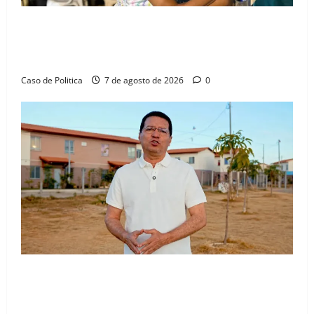
Drª. Graça celebra fé no Riachinho e reafirma
aliança com Danilo Henrique e Antônio Henrique
Júnior
Caso de Politica
7 de agosto de 2026
0
“Uma casa é o começo de uma nova história”: Tito
celebra avanço de 500 novas moradias na Vila
Amorim e o legado habitacional em Barreiras