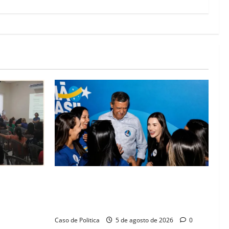
lica na
Barreiras recebe Cinthya Marabá e Zito
rise na
Barbosa em dia marcado pelo diálogo e
missos da
força feminina
Caso de Politica
5 de agosto de 2026
0