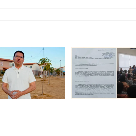
é o começo de uma nova
SINPROFE pede audiência púb
Tito celebra avanço de 500
Câmara de Barreiras sobre c
ias na Vila Amorim e o
educação e monitora compro
tacional em Barreiras
SEDUC