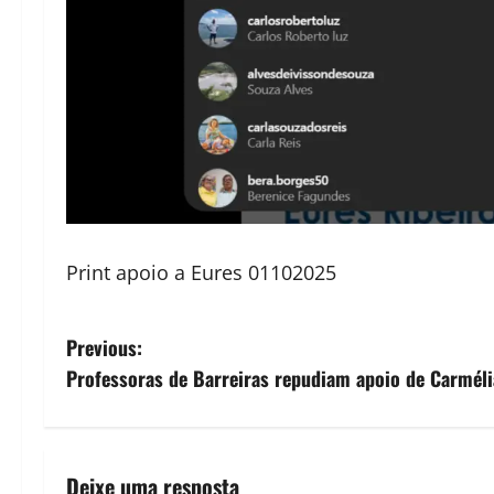
Print apoio a Eures 01102025
P
Previous:
Professoras de Barreiras repudiam apoio de Carméli
o
s
t
Deixe uma resposta