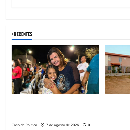
+RECENTES
Drª. Graça celebra fé no Riachinho e
“Uma casa 
reafirma aliança com Danilo Henrique e
história”: 
Antônio Henrique Júnior
novas morad
legado habi
Caso de Politica
7 de agosto de 2026
0