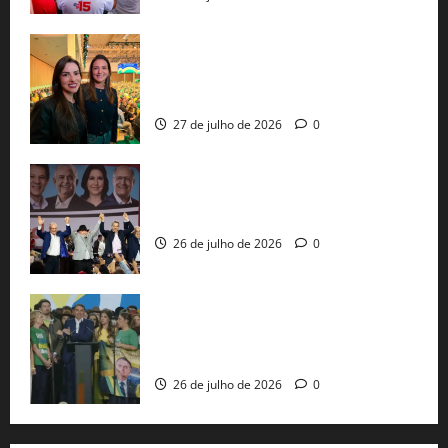
Cinthya Marabá e Roberta Roma
representam a Bahia na convenção
nacional do PL em São Paulo
27 de julho de 2026
0
Com Lula e Alckmin, PT oficializa Haddad
ao governo de SP e nacionaliza disputa
26 de julho de 2026
0
Sem vice, Flávio Bolsonaro oficializa
candidatura sob a sombra de ausências
e as bênçãos de uma IA
26 de julho de 2026
0