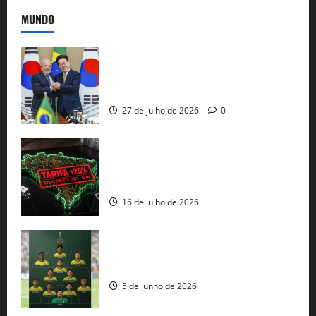
MUNDO
Brasil e Coreia do Sul selam pacto sobre
minerais estratégicos em resposta ao
protecionismo global
27 de julho de 2026
0
EUA taxam Brasil em 25%: Pix e
regulação digital motivam “guerra
comercial” de Washington
16 de julho de 2026
Veja datas e horários dos jogos da
seleção brasileira na Copa do Mundo
5 de junho de 2026