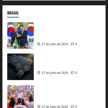
BRASIL
Brasil e Coreia do Sul selam pacto sobre
minerais estratégicos em resposta ao
protecionismo global
27 de julho de 2026
0
51 candidaturas aos governos estaduais
já estão oficializadas
27 de julho de 2026
0
Jerônimo Rodrigues conclui PGP com
30 mil propostas e prepara entrega de
pautas a Lula
27 de julho de 2026
0