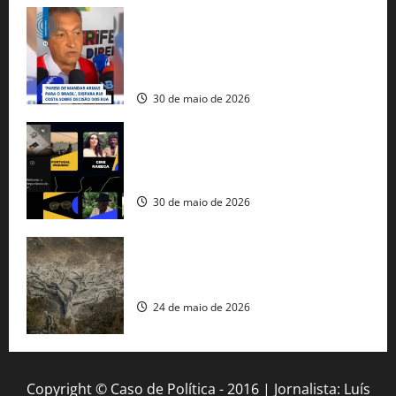
Rui Costa cobra ação dos EUA contra
tráfico de armas e afirma que 80% dos
fuzis apreendidos no Brasil têm origem
americana
30 de maio de 2026
Governo federal lança plataforma
gratuita de streaming com mais de 550
produções brasileiras
30 de maio de 2026
Mudanças climáticas já atingem 85% da
população brasileira, aponta pesquisa
24 de maio de 2026
Copyright © Caso de Política - 2016 | Jornalista: Luís