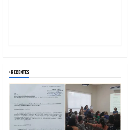
o
n
+RECENTES