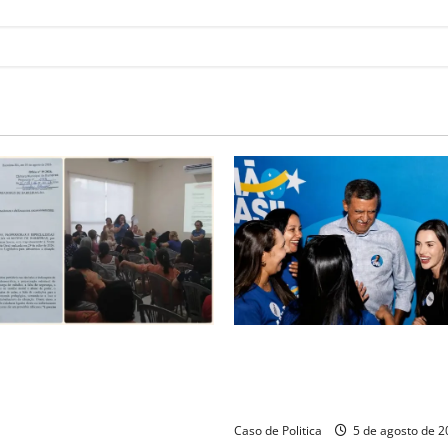
de audiência pública na
Barreiras recebe Cinthya Mar
arreiras sobre crise na
Barbosa em dia marcado pelo
 monitora compromissos da
força feminina
Caso de Politica
5 de agosto de 