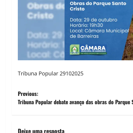
Tribuna Popular 29102025
P
Previous:
Tribuna Popular debate avanço das obras do Parque 
o
s
t
Deixe uma resposta