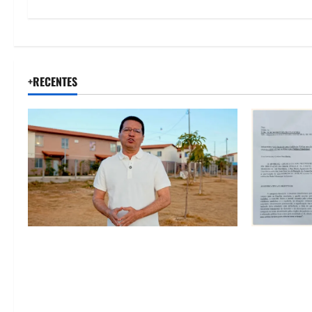
+RECENTES
“Uma casa é o começo de uma nova
SINPROFE pe
história”: Tito celebra avanço de 500
Câmara de B
novas moradias na Vila Amorim e o
educação e
legado habitacional em Barreiras
SEDUC