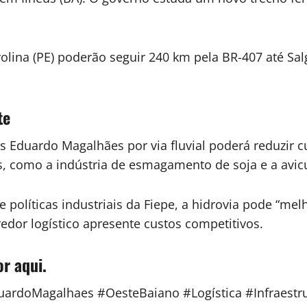
olina (PE) poderão seguir 240 km pela BR-407 até Sa
te
 Eduardo Magalhães por via fluvial poderá reduzir cu
s, como a indústria de esmagamento de soja e a avic
 políticas industriais da Fiepe, a hidrovia pode “mel
edor logístico apresente custos competitivos.
or aqui.
uardoMagalhaes #OesteBaiano #Logística #Infraestr