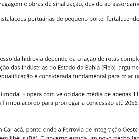
dragagem e obras de sinalização, devido ao assoream
stalações portuárias de pequeno porte, fortalecendo
cesso da hidrovia depende da criação de rotas compl
ção das Indústrias do Estado da Bahia (Fieb), argume
a requalificação é considerada fundamental para criar 
timodal – opera com velocidade média de apenas 11 k
a firmou acordo para prorrogar a concessão até 20
Cariacá, ponto onde a Ferrovia de Integração Oeste-Le
em Ilhéus (BA). O governo estuda um novo trecho ferr