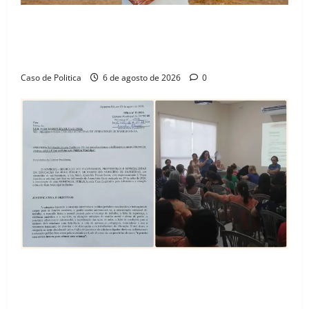
“Uma casa é o começo de uma nova história”: Tito
celebra avanço de 500 novas moradias na Vila
Amorim e o legado habitacional em Barreiras
Caso de Politica
6 de agosto de 2026
0
SINPROFE pede audiência pública na Câmara de
Barreiras sobre crise na educação e monitora
compromissos da SEDUC