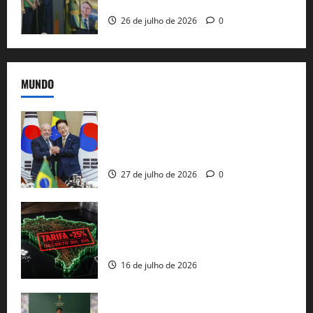
e as bênçãos de uma IA
26 de julho de 2026
0
MUNDO
Brasil e Coreia do Sul selam pacto sobre
minerais estratégicos em resposta ao
protecionismo global
27 de julho de 2026
0
EUA taxam Brasil em 25%: Pix e
regulação digital motivam “guerra
comercial” de Washington
16 de julho de 2026