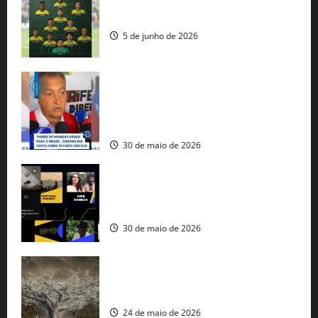
Veja datas e horários dos jogos da
seleção brasileira na Copa do Mundo
5 de junho de 2026
Rui Costa cobra ação dos EUA contra
tráfico de armas e afirma que 80% dos
fuzis apreendidos no Brasil têm origem
americana
30 de maio de 2026
Governo federal lança plataforma
gratuita de streaming com mais de 550
produções brasileiras
30 de maio de 2026
Mudanças climáticas já atingem 85% da
população brasileira, aponta pesquisa
24 de maio de 2026