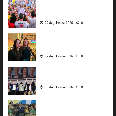
Jerônimo Rodrigues conclui PGP com
30 mil propostas e prepara entrega de
pautas a Lula
27 de julho de 2026
0
Cinthya Marabá e Roberta Roma
representam a Bahia na convenção
nacional do PL em São Paulo
27 de julho de 2026
0
Com Lula e Alckmin, PT oficializa Haddad
ao governo de SP e nacionaliza disputa
26 de julho de 2026
0
Sem vice, Flávio Bolsonaro oficializa
candidatura sob a sombra de ausências