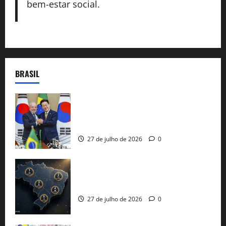
bem-estar social.
BRASIL
Brasil e Coreia do Sul selam pacto sobre
minerais estratégicos em resposta ao
protecionismo global
27 de julho de 2026
0
51 candidaturas aos governos estaduais
já estão oficializadas
27 de julho de 2026
0