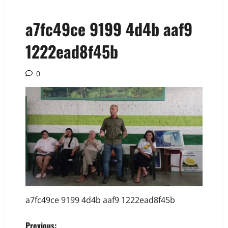
a7fc49ce 9199 4d4b aaf9
1222ead8f45b
0
a7fc49ce 9199 4d4b aaf9 1222ead8f45b
Previous: