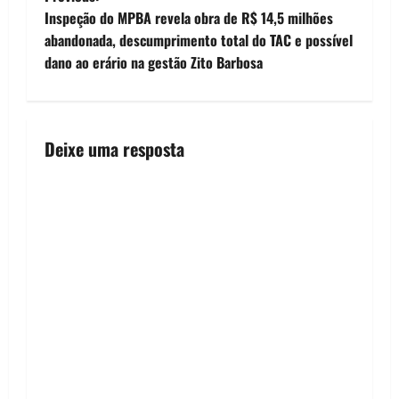
P
Inspeção do MPBA revela obra de R$ 14,5 milhões
o
abandonada, descumprimento total do TAC e possível
dano ao erário na gestão Zito Barbosa
s
t
n
Deixe uma resposta
a
v
i
g
a
t