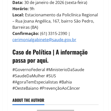
Data:
30 de janeiro de 2026 (sexta-feira)
Horário:
9h
Local:
Estacionamento da Policlínica Regional
– Rua Joana Angélica, 167, bairro São Pedro,
Barreiras (BA)
Confirmação:
(61) 3315-2390 |
cerimonialgabinete@saude.gov.br
Caso de Política | A informação
passa por aqui.
#GovernoFederal #MinisterioDaSaude
#SaudeDaMulher #SUS
#AgoraTemEspecialistas #Bahia
#OesteBaiano #PrevençãoAoCâncer
ABOUT THE AUTHOR