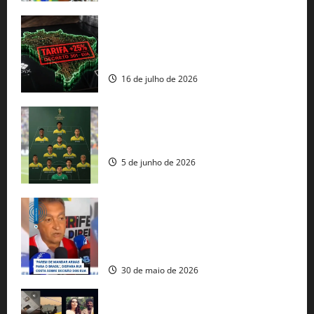
EUA taxam Brasil em 25%: Pix e
regulação digital motivam “guerra
comercial” de Washington
16 de julho de 2026
Veja datas e horários dos jogos da
seleção brasileira na Copa do Mundo
5 de junho de 2026
Rui Costa cobra ação dos EUA contra
tráfico de armas e afirma que 80% dos
fuzis apreendidos no Brasil têm origem
americana
30 de maio de 2026
Governo federal lança plataforma