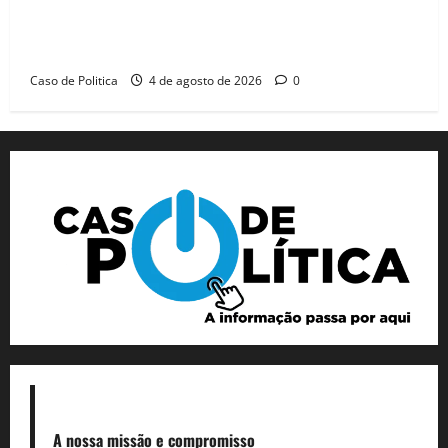
Jerônimo tem 57% de aprovação e 52% defendem
reeleição para 2026, aponta Pesquisa Quaest
Caso de Politica
4 de agosto de 2026
0
A nossa missão
e compromisso