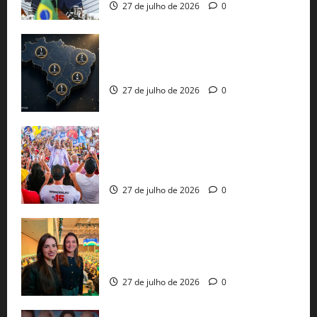
27 de julho de 2026
0
51 candidaturas aos governos estaduais
já estão oficializadas
27 de julho de 2026
0
Jerônimo Rodrigues conclui PGP com
30 mil propostas e prepara entrega de
pautas a Lula
27 de julho de 2026
0
Cinthya Marabá e Roberta Roma
representam a Bahia na convenção
nacional do PL em São Paulo
27 de julho de 2026
0