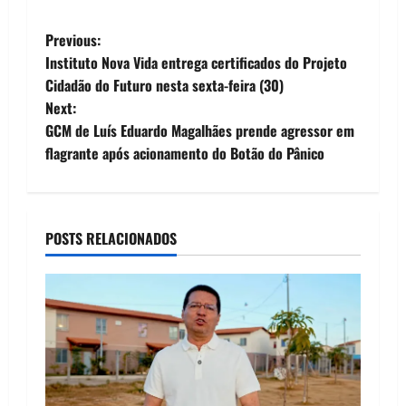
P
Previous:
Instituto Nova Vida entrega certificados do Projeto
o
Cidadão do Futuro nesta sexta-feira (30)
Next:
s
GCM de Luís Eduardo Magalhães prende agressor em
t
flagrante após acionamento do Botão do Pânico
n
a
POSTS RELACIONADOS
v
i
g
a