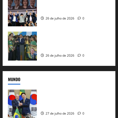
Com Lula e Alckmin, PT oficializa Haddad
ao governo de SP e nacionaliza disputa
26 de julho de 2026
0
Sem vice, Flávio Bolsonaro oficializa
candidatura sob a sombra de ausências
e as bênçãos de uma IA
26 de julho de 2026
0
MUNDO
Brasil e Coreia do Sul selam pacto sobre
minerais estratégicos em resposta ao
protecionismo global
27 de julho de 2026
0