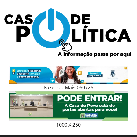
Skip
to
content
Fazendo Mais 060726
1000 X 250