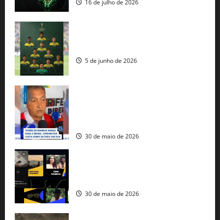
16 de julho de 2026
Veja datas e horários dos jogos da
seleção brasileira na Copa do Mundo
5 de junho de 2026
Rui Costa cobra ação dos EUA contra
tráfico de armas e afirma que 80% dos
fuzis apreendidos no Brasil têm origem
americana
30 de maio de 2026
Governo federal lança plataforma
gratuita de streaming com mais de 550
produções brasileiras
30 de maio de 2026