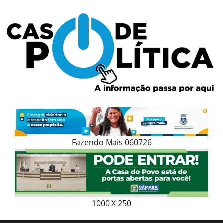
Skip
to
content
Fazendo Mais 060726
1000 X 250