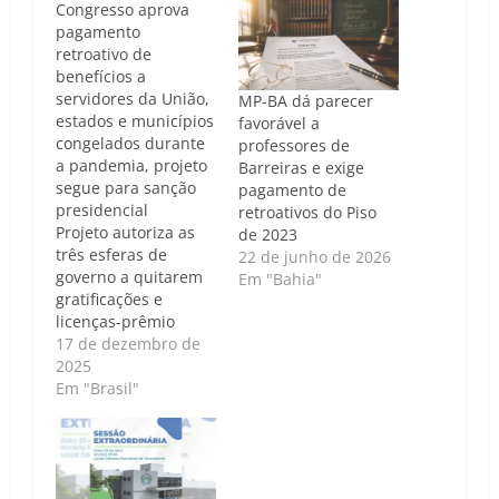
Congresso aprova
pagamento
retroativo de
benefícios a
servidores da União,
MP-BA dá parecer
estados e municípios
favorável a
congelados durante
professores de
a pandemia, projeto
Barreiras e exige
segue para sanção
pagamento de
presidencial
retroativos do Piso
Projeto autoriza as
de 2023
três esferas de
22 de junho de 2026
governo a quitarem
Em "Bahia"
gratificações e
licenças-prêmio
suspensas na
17 de dezembro de
vigência da covid-19;
2025
texto segue para
Em "Brasil"
sanção presidencial
Caso de Política |
Luís Carlos Nunes -
O Senado Federal