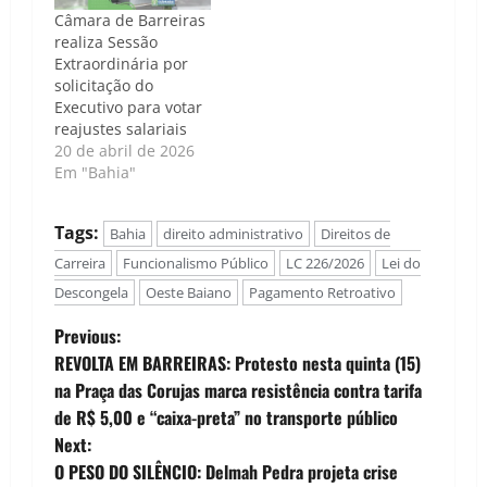
aprovou, nesta terça-
Câmara de Barreiras
feira (16), o projeto
realiza Sessão
de lei complementar
Extraordinária por
que autoriza os
solicitação do
entes das três
Executivo para votar
esferas de…
reajustes salariais
20 de abril de 2026
Em "Bahia"
Tags:
Bahia
direito administrativo
Direitos de
Carreira
Funcionalismo Público
LC 226/2026
Lei do
Descongela
Oeste Baiano
Pagamento Retroativo
P
Previous:
REVOLTA EM BARREIRAS: Protesto nesta quinta (15)
o
na Praça das Corujas marca resistência contra tarifa
de R$ 5,00 e “caixa-preta” no transporte público
s
Next:
t
O PESO DO SILÊNCIO: Delmah Pedra projeta crise