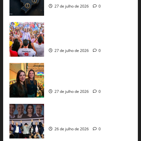
27 de julho de 2026
0
Jerônimo Rodrigues conclui PGP com
30 mil propostas e prepara entrega de
pautas a Lula
27 de julho de 2026
0
Cinthya Marabá e Roberta Roma
representam a Bahia na convenção
nacional do PL em São Paulo
27 de julho de 2026
0
Com Lula e Alckmin, PT oficializa Haddad
ao governo de SP e nacionaliza disputa
26 de julho de 2026
0