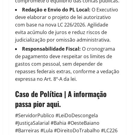
compromete o equilíbrio das contas públicas.
Redação e Envio do PL Local:
O Executivo
deve elaborar o projeto de lei autorizativo
com base na nova
LC 226/2026
. Agilidade
evita acúmulo de juros e reduz riscos de
judicialização por omissão administrativa.
Responsabilidade Fiscal:
O cronograma
de pagamento deve respeitar os limites de
gastos com pessoal, sem depender de
repasses federais extras, conforme a vedação
expressa no Art. 8º-A da lei.
Caso de Política | A informação
passa pior aqui.
#ServidorPublico #LeiDoDescongela
#JustiçaSalarial #Bahia #OesteBaiano
#Barreiras #Lula #DireitoDoTrabalho #LC226