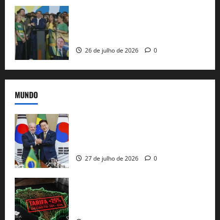
Sem vice, Flávio Bolsonaro oficializa
candidatura sob a sombra de ausências
e as bênçãos de uma IA
26 de julho de 2026
0
MUNDO
Brasil e Coreia do Sul selam pacto sobre
minerais estratégicos em resposta ao
protecionismo global
27 de julho de 2026
0
EUA taxam Brasil em 25%: Pix e
regulação digital motivam “guerra
comercial” de Washington